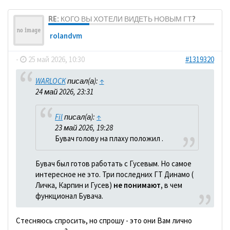
RE: КОГО ВЫ ХОТЕЛИ ВИДЕТЬ НОВЫМ ГТ?
rolandvm
-
25 май 2026, 10:30
#1319320
WARLOCK
писал(а):
↑
24 май 2026, 23:31
Fil
писал(а):
↑
23 май 2026, 19:28
Бувач голову на плаху положил .
Бувач был готов работать с Гусевым. Но самое
интересное не это. Три последних ГТ Динамо (
Личка, Карпин и Гусев)
не понимают,
в чем
функционал Бувача.
Стесняюсь спросить, но спрошу - это они Вам лично