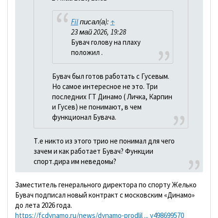
Fil
писал(а):
↑
23 май 2026, 19:28
Бувач голову на плаху
положил .
Бувач был готов работать с Гусевым.
Но самое интересное не это. Три
последних ГТ Динамо ( Личка, Карпин
и Гусев) не понимают, в чем
функционал Бувача.
Т.е никто из этого трио не понимал для чего
зачем и как работает Бувач? Функции
спорт.дира им неведомы?
Заместитель генерального директора по спорту Желько
Бувач подписал новый контракт с московским «Динамо»
до лета 2026 года.
https://fcdynamo.ru/news/dynamo-prodlil ... y498699570