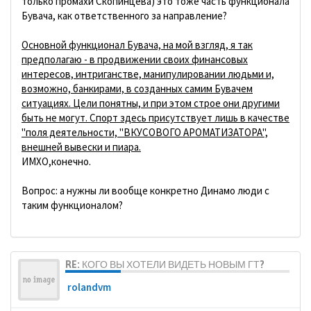
только промахи Скопинцева) это тоже часть функционала
Бувача, как ответственного за направление?
Основной функционал Бувача, на мой взгляд, я так
предполагаю - в продвижении своих финансовых
интересов, интриганстве, манипулировании людьми и,
возможно, банкирами, в созданных самим Бувачем
ситуациях. Цели понятны, и при этом строе они другими
быть не могут. Спорт здесь присутствует лишь в качестве
"поля деятельности, "ВКУСОВОГО АРОМАТИЗАТОРА",
внешней вывески и пиара.
ИМХО,конечно.
Вопрос: а нужны ли вообще конкретно Динамо люди с
таким функционалом?
RE: КОГО ВЫ ХОТЕЛИ ВИДЕТЬ НОВЫМ ГТ?
rolandvm