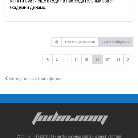
Кстати Бувач еще входит в наблюдательный совет
академии Динамо.
Страница
86
из
88
1749 сообщений
1
…
84
85
86
87
88
Вернуться в «Трансферы»
FCDIN.COM
© 2005-2021 FCDIN.COM - неофициальный сайт ФК «Динамо» Москва