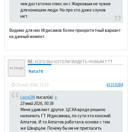
чем достаточно плюс он с Жирковым не чужие
для конюшни люди. Но про это даже слухов
нет.
Видимо для них Игдисамов более приоритетный вариант
на данный момент.
RE: КОГО ВЫ ХОТЕЛИ ВИДЕТЬ НОВЫМ ГТ?
Nata76
-
23 май 2026, 13:16
#1319284
LeonDM
писал(а):
↑
23 май 2026, 00:36
Меня удивляет другое. ЦСКА вроде решило
назначить ГТ Игдисамова, по сути это конский
Алпатов. И то Алпатов работал в основе с тем
же Шварцем. Почему бы им не пригласить