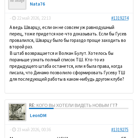
Nata76
-
22 май 2026, 22:13
#1319274
А ведь Шварцу, если он не совсем уж равнодушный
перец, тоже придется кое-что доказывать. Если бы Гусев
провалился, Шварцу было бы гораздо проще заходить во
второй раз.
В штаб возвращается и Волкан Булут. Хотелось бы
пораньше узнать полный список ТШ. Кто-то из
предыдущего штаба останется, или я была права, когда
писала, что Динамо позволило сформировать Гусеву ТШ
для последующей работы в каком-нибудь другом клубе?
RE: КОГО ВЫ ХОТЕЛИ ВИДЕТЬ НОВЫМ ГТ?
LeonDM
-
23 май 2026, 00:36
#1319275