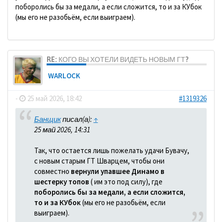
поборолись бы за медали, а если сложится, то и за КУбок
(мы его не разобьём, если выиграем).
RE: КОГО ВЫ ХОТЕЛИ ВИДЕТЬ НОВЫМ ГТ?
WARLOCK
-
25 май 2026, 18:42
#1319326
Банщик
писал(а):
↑
25 май 2026, 14:31
Так, что остается лишь пожелать удачи Бувачу,
с новым старым ГТ Шварцем, чтобы они
совместно
вернули упавшее Динамо в
шестерку топов
( им это под силу), где
поборолись бы за медали, а если сложится,
то и за КУбок
(мы его не разобьём, если
выиграем).