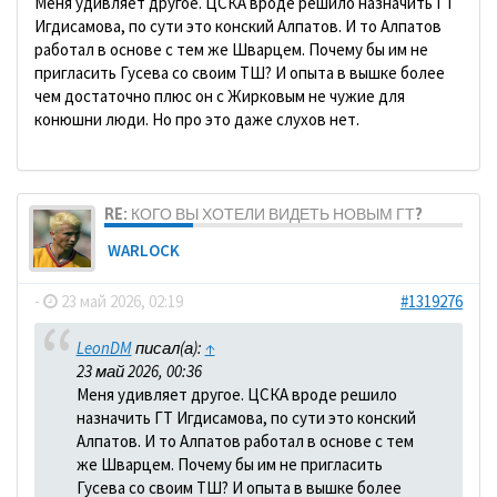
Меня удивляет другое. ЦСКА вроде решило назначить ГТ
Игдисамова, по сути это конский Алпатов. И то Алпатов
работал в основе с тем же Шварцем. Почему бы им не
пригласить Гусева со своим ТШ? И опыта в вышке более
чем достаточно плюс он с Жирковым не чужие для
конюшни люди. Но про это даже слухов нет.
RE: КОГО ВЫ ХОТЕЛИ ВИДЕТЬ НОВЫМ ГТ?
WARLOCK
-
23 май 2026, 02:19
#1319276
LeonDM
писал(а):
↑
23 май 2026, 00:36
Меня удивляет другое. ЦСКА вроде решило
назначить ГТ Игдисамова, по сути это конский
Алпатов. И то Алпатов работал в основе с тем
же Шварцем. Почему бы им не пригласить
Гусева со своим ТШ? И опыта в вышке более