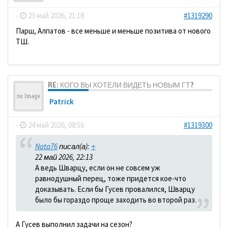
-
23 май 2026, 21:18
#1319290
Парш, Алпатов - все меньше и меньше позитива от нового
ТШ.
RE: КОГО ВЫ ХОТЕЛИ ВИДЕТЬ НОВЫМ ГТ?
Patrick
-
24 май 2026, 08:56
#1319300
Nata76
писал(а):
↑
22 май 2026, 22:13
А ведь Шварцу, если он не совсем уж
равнодушный перец, тоже придется кое-что
доказывать. Если бы Гусев провалился, Шварцу
было бы гораздо проще заходить во второй раз.
А Гусев выполнил задачи на сезон?