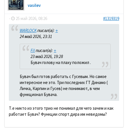
vasilev
-
25 май 2026, 08:26
#1319319
WARLOCK
писал(а):
↑
24 май 2026, 23:31
Fil
писал(а):
↑
23 май 2026, 19:28
Бувач голову на плаху положил .
Бувач был готов работать с Гусевым. Но самое
интересное не это. Три последних ГТ Динамо (
Личка, Карпин и Гусев) не понимают, в чем
функционал Бувача.
Т.е никто из этого трио не понимал для чего зачем и как
работает Бувач? Функции спорт.дира им неведомы?