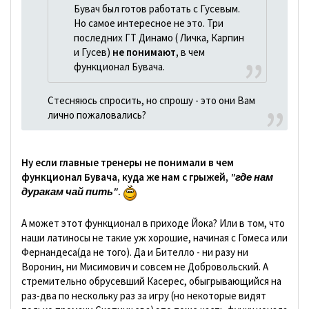
Бувач был готов работать с Гусевым.
Но самое интересное не это. Три
последних ГТ Динамо ( Личка, Карпин
и Гусев)
не понимают,
в чем
функционал Бувача.
Стесняюсь спросить, но спрошу - это они Вам
лично пожаловались?
Ну если главные тренеры не понимали в чем
функционал Бувача, куда же нам с грыжей,
"где нам
дуракам чай пить"
.
А может этот функционал в приходе Йока? Или в том, что
наши латиносы не такие уж хорошие, начиная с Гомеса или
Фернандеса(да не того). Да и Бителло - ни разу ни
Воронин, ни Мисимович и совсем не Добровольский. А
стремительно обрусевший Касерес, обыгрывающийся на
раз-два по нескольку раз за игру (но некоторые видят