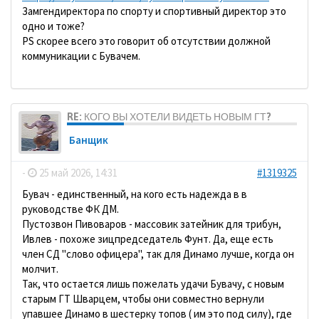
Замгендиректора по спорту и спортивный директор это
одно и тоже?
PS скорее всего это говорит об отсутствии должной
коммуникации с Бувачем.
RE: КОГО ВЫ ХОТЕЛИ ВИДЕТЬ НОВЫМ ГТ?
Банщик
-
25 май 2026, 14:31
#1319325
Бувач - единственный, на кого есть надежда в в
руководстве ФК ДМ.
Пустозвон Пивоваров - массовик затейник для трибун,
Ивлев - похоже зицпредседатель Фунт. Да, еще есть
член СД "слово офицера", так для Динамо лучше, когда он
молчит.
Так, что остается лишь пожелать удачи Бувачу, с новым
старым ГТ Шварцем, чтобы они совместно вернули
упавшее Динамо в шестерку топов ( им это под силу), где