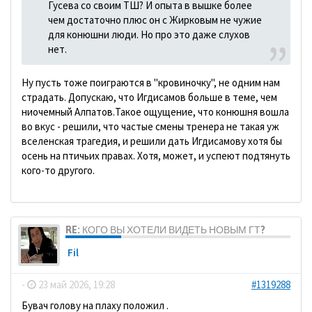
Гусева со своим ТШ? И опыта в вышке более
чем достаточно плюс он с Жирковым не чужие
для конюшни люди. Но про это даже слухов
нет.
Ну пусть тоже поиграются в "кровиночку", не одним нам
страдать. Допускаю, что Игдисамов больше в теме, чем
ниочемный Алпатов.Такое ощущение, что конюшня вошла
во вкус - решили, что частые смены тренера не такая уж
вселенская трагедия, и решили дать Игдисамову хотя бы
осень на птичьих правах. Хотя, может, и успеют подтянуть
кого-то другого.
RE: КОГО ВЫ ХОТЕЛИ ВИДЕТЬ НОВЫМ ГТ?
Fil
-
23 май 2026, 19:28
#1319288
Бувач голову на плаху положил .