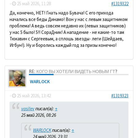
-
25 май 2026, 11:28
#1319322
Да, конечно, НЕТ! Гнать надо Бувача! С его прихода
начались все беды Динамо! Вон у нас с левым защитником
проблема! А ведь совсем недавно их (левых защитников)
у нас 5 было! 5!! СораДник! А нападение - не какие-то там
Тюкавин с Сергеевым, а сплошь звезды- леги (Шейдаев,
Игбун!). Ну и боролись каждый год за призы конечно!
RE: КОГО ВЫ ХОТЕЛИ ВИДЕТЬ НОВЫМ ГТ?
WARLOCK
-
25 май 2026, 13:42
#1319323
vasilev
писал(а):
↑
25 май 2026, 08:26
WARLOCK
писал(а):
↑
24 май 2026, 23:31