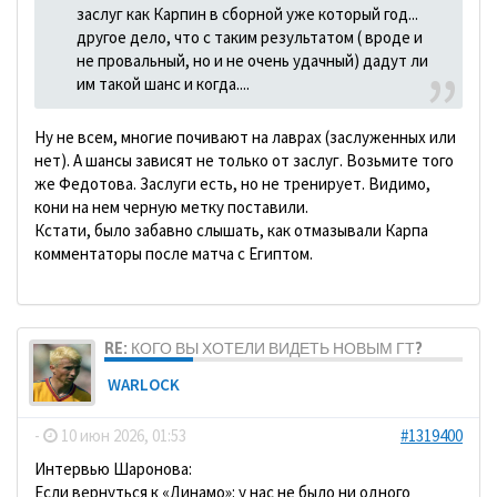
заслуг как Карпин в сборной уже который год...
другое дело, что с таким результатом ( вроде и
не провальный, но и не очень удачный) дадут ли
им такой шанс и когда....
Ну не всем, многие почивают на лаврах (заслуженных или
нет). А шансы зависят не только от заслуг. Возьмите того
же Федотова. Заслуги есть, но не тренирует. Видимо,
кони на нем черную метку поставили.
Кстати, было забавно слышать, как отмазывали Карпа
комментаторы после матча с Египтом.
RE: КОГО ВЫ ХОТЕЛИ ВИДЕТЬ НОВЫМ ГТ?
WARLOCK
-
10 июн 2026, 01:53
#1319400
Интервью Шаронова:
Если вернуться к «Динамо»: у нас не было ни одного