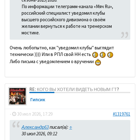
По информации телеграмм-канала «Мяч Ru»,
российский специалист уведомил клубы
высшего российского дивизиона о своём
желании вернуться к работе на тренерском
мостике.
Очень любопытно, как "уведомил клубы" выглядит
технически )))) Или в РПЛ свой HH есть
Либо письма с уведомлением о вручении
RE: КОГО ВЫ ХОТЕЛИ ВИДЕТЬ НОВЫМ ГТ?
Гипсик
-
30 июл 2026, 17:29
#1319761
Александр63
писал(а):
↑
30 июл 2026, 09:12