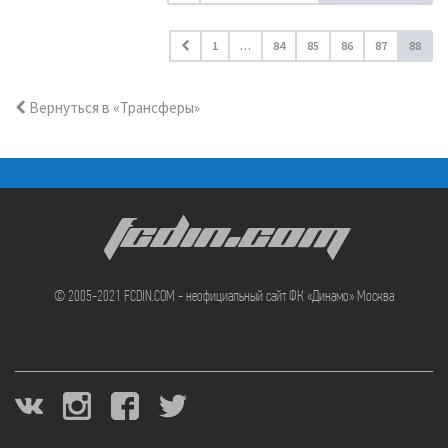
1
…
84
85
86
87
88
Вернуться в «Трансферы»
FCDIN.COM
© 2005-2021 FCDIN.COM - неофициальный сайт ФК «Динамо» Москва