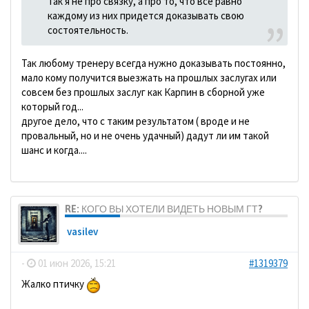
Так я не про связку, а про то, что все равно
каждому из них придется доказывать свою
состоятельность.
Так любому тренеру всегда нужно доказывать постоянно,
мало кому получится выезжать на прошлых заслугах или
совсем без прошлых заслуг как Карпин в сборной уже
который год...
другое дело, что с таким результатом ( вроде и не
провальный, но и не очень удачный) дадут ли им такой
шанс и когда....
RE: КОГО ВЫ ХОТЕЛИ ВИДЕТЬ НОВЫМ ГТ?
vasilev
-
01 июн 2026, 15:21
#1319379
Жалко птичку