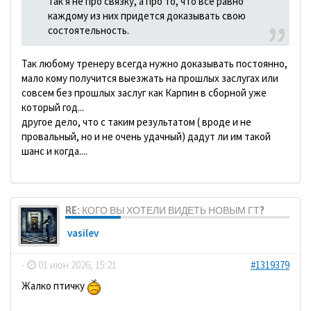
Так я не про связку, а про то, что все равно
каждому из них придется доказывать свою
состоятельность.
Так любому тренеру всегда нужно доказывать постоянно,
мало кому получится выезжать на прошлых заслугах или
совсем без прошлых заслуг как Карпин в сборной уже
который год...
другое дело, что с таким результатом ( вроде и не
провальный, но и не очень удачный) дадут ли им такой
шанс и когда....
RE: КОГО ВЫ ХОТЕЛИ ВИДЕТЬ НОВЫМ ГТ?
vasilev
-
01 июн 2026, 15:21
#1319379
Жалко птичку