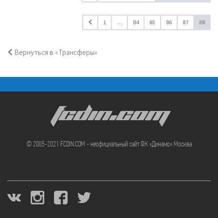
1
…
84
85
86
87
88
Вернуться в «Трансферы»
FCDIN.COM
© 2005-2021 FCDIN.COM - неофициальный сайт ФК «Динамо» Москва