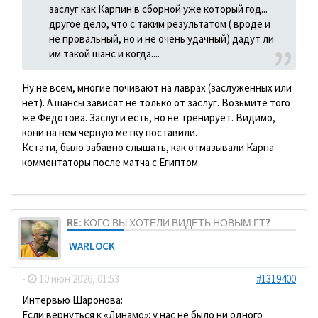
заслуг как Карпин в сборной уже который год...
другое дело, что с таким результатом ( вроде и
не провальный, но и не очень удачный) дадут ли
им такой шанс и когда....
Ну не всем, многие почивают на лаврах (заслуженных или
нет). А шансы зависят не только от заслуг. Возьмите того
же Федотова. Заслуги есть, но не тренирует. Видимо,
кони на нем черную метку поставили.
Кстати, было забавно слышать, как отмазывали Карпа
комментаторы после матча с Египтом.
RE: КОГО ВЫ ХОТЕЛИ ВИДЕТЬ НОВЫМ ГТ?
WARLOCK
-
10 июн 2026, 01:53
#1319400
Интервью Шаронова:
Если вернуться к «Динамо»: у нас не было ни одного