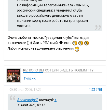
По информации телеграмм-канала «Мяч Ru»,
российский специалист уведомил клубы
высшего российского дивизиона о своём
желании вернуться к работе на тренерском
мостике.
Очень любопытно, как "уведомил клубы" выглядит
технически )))) Или в РПЛ свой HH есть
Либо письма с уведомлением о вручении
RE: КОГО ВЫ ХОТЕЛИ ВИДЕТЬ НОВЫМ ГТ?
Гипсик
-
30 июл 2026, 17:29
#1319761
Александр63
писал(а):
↑
30 июл 2026, 09:12