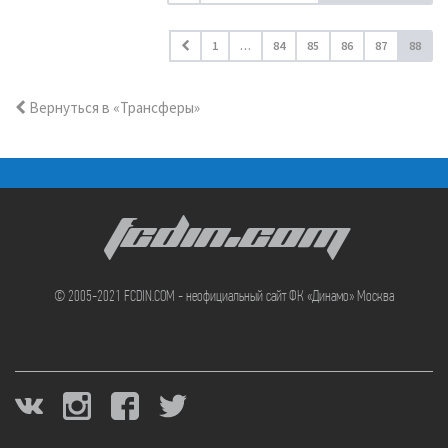
1
…
84
85
86
87
88
Вернуться в «Трансферы»
FCDIN.COM
© 2005-2021 FCDIN.COM - неофициальный сайт ФК «Динамо» Москва