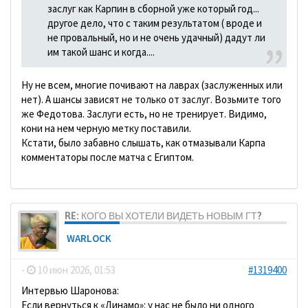
заслуг как Карпин в сборной уже который год...
другое дело, что с таким результатом ( вроде и
не провальный, но и не очень удачный) дадут ли
им такой шанс и когда....
Ну не всем, многие почивают на лаврах (заслуженных или
нет). А шансы зависят не только от заслуг. Возьмите того
же Федотова. Заслуги есть, но не тренирует. Видимо,
кони на нем черную метку поставили.
Кстати, было забавно слышать, как отмазывали Карпа
комментаторы после матча с Египтом.
RE: КОГО ВЫ ХОТЕЛИ ВИДЕТЬ НОВЫМ ГТ?
WARLOCK
-
10 июн 2026, 01:53
#1319400
Интервью Шаронова:
Если вернуться к «Динамо»: у нас не было ни одного