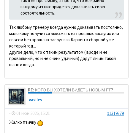
Так я не про связку, а про то, что все равно
каждому из них придется доказывать свою
состоятельность.
Так любому тренеру всегда нужно доказывать постоянно,
мало кому получится выезжать на прошлых заслугах или
совсем без прошлых заслуг как Карпин в сборной уже
который год...
другое дело, что с таким результатом ( вроде и не
провальный, но и не очень удачный) дадут ли им такой
шанс и когда....
RE: КОГО ВЫ ХОТЕЛИ ВИДЕТЬ НОВЫМ ГТ?
vasilev
-
01 июн 2026, 15:21
#1319379
Жалко птичку