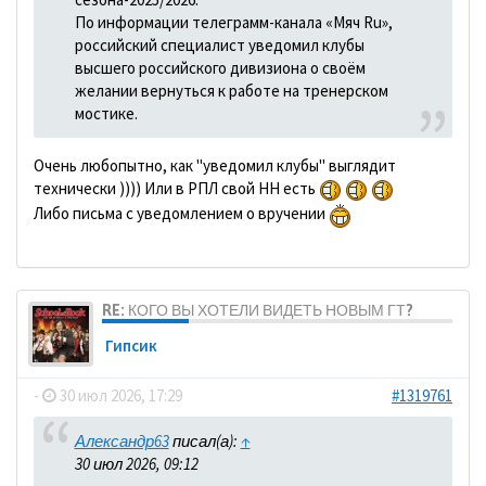
По информации телеграмм-канала «Мяч Ru»,
российский специалист уведомил клубы
высшего российского дивизиона о своём
желании вернуться к работе на тренерском
мостике.
Очень любопытно, как "уведомил клубы" выглядит
технически )))) Или в РПЛ свой HH есть
Либо письма с уведомлением о вручении
RE: КОГО ВЫ ХОТЕЛИ ВИДЕТЬ НОВЫМ ГТ?
Гипсик
-
30 июл 2026, 17:29
#1319761
Александр63
писал(а):
↑
30 июл 2026, 09:12