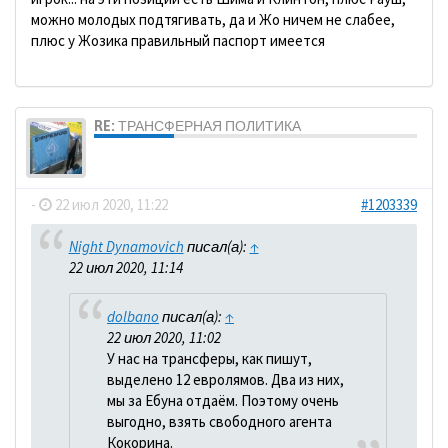
можно молодых подтягивать, да и Жо ничем не слабее,
плюс у Жозика правильный паспорт имеется
RE: ТРАНСФЕРНАЯ ПОЛИТИКА
dolbano
-
22 июл 2020, 11:22
#1203339
Night Dynamovich
писал(а):
↑
22 июл 2020, 11:14
dolbano
писал(а):
↑
22 июл 2020, 11:02
У нас на трансферы, как пишут,
выделено 12 евролямов. Два из них,
мы за Ебуна отдаём. Поэтому очень
выгодно, взять свободного агента
Кокорина.