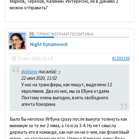
Марков, Терехов, Калинин. Интересно, их в Динамо 2
можно отправить?
RE: ТРАНСФЕРНАЯ ПОЛИТИКА
Night Dynamovich
-
22 июл 2020, 11:14
#1203338
dolbano
писал(а):
↑
22 июл 2020, 11:02
У нас на трансферы, как пишут, выделено 12
евролямов. Два из них, мы за Ебуна отдаём.
Поэтому очень выгодно, взять свободного
агента Кокорина.
Было бы неплохо Игбуна сразу после выкупа толкнуть как
минимум за те же 2 ляма, а то и за 3-4. Ну нет смысла
держать его в команде, как нап он ни о чем, как фланговый
игрок... на эти позиции есть Шима и Клинтон, плюс Рауш,