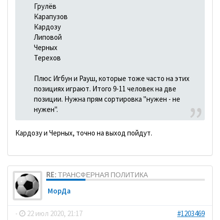
Грулёв
Карапузов
Кардозу
Липовой
Черных
Терехов
Плюс Игбун и Рауш, которые тоже часто на этих
позициях играют. Итого 9-11 человек на две
позиции. Нужна прям сортировка "нужен - не
нужен".
Кардозу и Черных, точно на выход пойдут.
RE: ТРАНСФЕРНАЯ ПОЛИТИКА
МорДа
-
22 июл 2020, 21:17
#1203469