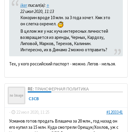
iker
писал(а):
↑
22 июл 2020, 11:13
Кокорин вроде 10 млн. за 3 года хочет. Кмк это
он слегка охренел.
В целом же у нас куча интересных личностей
возвращается из аренды, Черных, Кардозу,
Липовой, Марков, Терехов, Калинин.
Интересно, их в Динамо 2 можно отправить?
Тех, у кого российский паспорт - можно. Легов - нельзя.
RE: ТРАНСФЕРНАЯ ПОЛИТИКА
C3CB
-
22 июл 2020, 11:25
#1203341
Усманов готов продать Влашича за 20 млн., год назад он
его купил за 15 млн. Куда смотрели Орещук/Хохлов, уж с