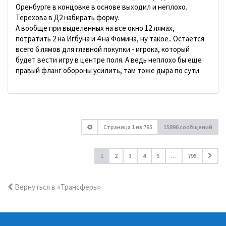
Оренбурге в концовке в основе выходил и неплохо.
Терехова в Д2 набирать форму.
А вообще при выделенных на все окно 12 лямах,
потратить 2 на Игбуна и 4 на Фомина, ну такое.. Остается
всего 6 лямов для главной покупки - игрока, который
будет вести игру в центре поля. А ведь неплохо бы еще
правый фланг обороны усилить, там тоже дыра по сути
Страница
1
из
795
15896 сообщений
1
2
3
4
5
…
795
Вернуться в «Трансферы»