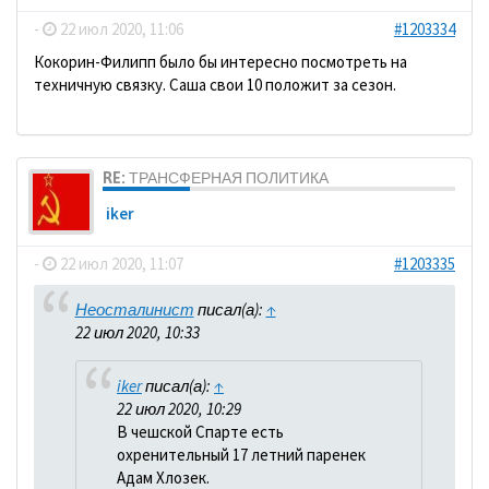
-
22 июл 2020, 11:06
#1203334
Кокорин-Филипп было бы интересно посмотреть на
техничную связку. Саша свои 10 положит за сезон.
RE: ТРАНСФЕРНАЯ ПОЛИТИКА
iker
-
22 июл 2020, 11:07
#1203335
Неосталинист
писал(а):
↑
22 июл 2020, 10:33
iker
писал(а):
↑
22 июл 2020, 10:29
В чешской Спарте есть
охренительный 17 летний паренек
Адам Хлозек.