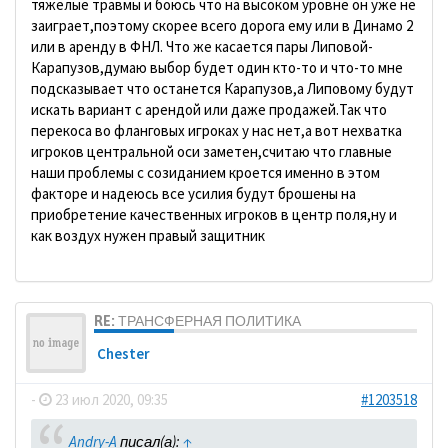
тяжелые травмы и боюсь что на высоком уровне он уже не
заиграет,поэтому скорее всего дорога ему или в Динамо 2
или в аренду в ФНЛ. Что же касается пары Липовой-
Карапузов,думаю выбор будет один кто-то и что-то мне
подсказывает что останется Карапузов,а Липовому будут
искать вариант с арендой или даже продажей.Так что
перекоса во фланговых игроках у нас нет,а вот нехватка
игроков центральной оси заметен,считаю что главные
наши проблемы с созиданием кроется именно в этом
факторе и надеюсь все усилия будут брошены на
приобретение качественных игроков в центр поля,ну и
как воздух нужен правый защитник
RE: ТРАНСФЕРНАЯ ПОЛИТИКА
Chester
-
23 июл 2020, 09:35
#1203518
Andry-A
писал(а):
↑