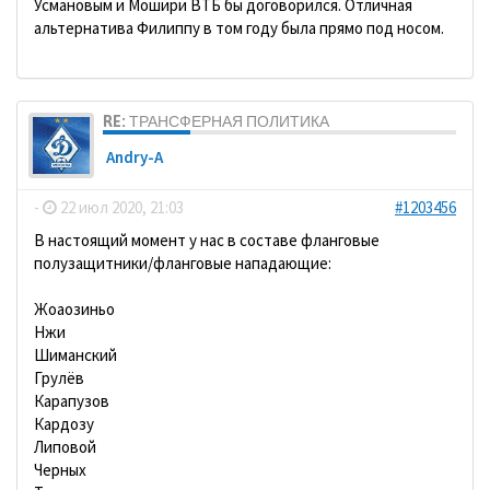
Усмановым и Мошири ВТБ бы договорился. Отличная
альтернатива Филиппу в том году была прямо под носом.
RE: ТРАНСФЕРНАЯ ПОЛИТИКА
Andry-A
-
22 июл 2020, 21:03
#1203456
В настоящий момент у нас в составе фланговые
полузащитники/фланговые нападающие:
Жоаозиньо
Нжи
Шиманский
Грулёв
Карапузов
Кардозу
Липовой
Черных