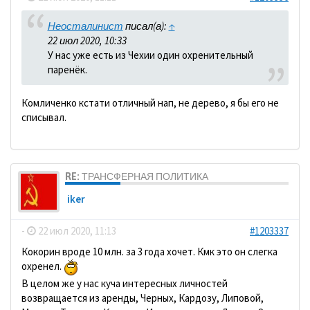
Неосталинист
писал(а):
↑
22 июл 2020, 10:33
У нас уже есть из Чехии один охренительный
паренёк.
Комличенко кстати отличный нап, не дерево, я бы его не
списывал.
RE: ТРАНСФЕРНАЯ ПОЛИТИКА
iker
-
22 июл 2020, 11:13
#1203337
Кокорин вроде 10 млн. за 3 года хочет. Кмк это он слегка
охренел.
В целом же у нас куча интересных личностей
возвращается из аренды, Черных, Кардозу, Липовой,