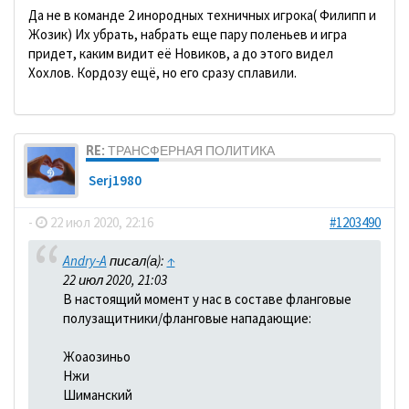
Да не в команде 2 инородных техничных игрока( Филипп и
Жозик) Их убрать, набрать еще пару поленьев и игра
придет, каким видит её Новиков, а до этого видел
Хохлов. Кордозу ещё, но его сразу сплавили.
RE: ТРАНСФЕРНАЯ ПОЛИТИКА
Serj1980
-
22 июл 2020, 22:16
#1203490
Andry-A
писал(а):
↑
22 июл 2020, 21:03
В настоящий момент у нас в составе фланговые
полузащитники/фланговые нападающие:
Жоаозиньо
Нжи
Шиманский