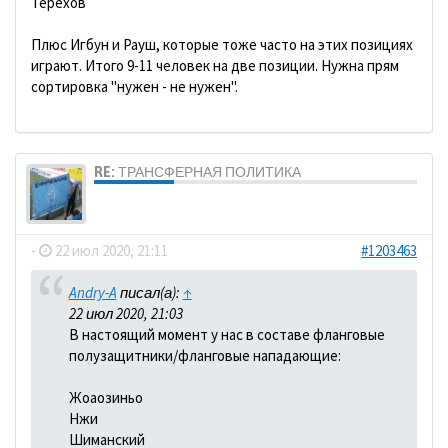
Терехов
Плюс Игбун и Рауш, которые тоже часто на этих позициях
играют. Итого 9-11 человек на две позиции. Нужна прям
сортировка "нужен - не нужен".
RE: ТРАНСФЕРНАЯ ПОЛИТИКА
dolbano
-
22 июл 2020, 21:11
#1203463
Andry-A
писал(а):
↑
22 июл 2020, 21:03
В настоящий момент у нас в составе фланговые
полузащитники/фланговые нападающие:
Жоаозиньо
Нжи
Шиманский