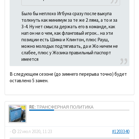
Было бы неплохо Игбуна сразу после выкупа
толкнуть как минимум за те же 2 ляма, а то и за
3-4. Ну нет смысла держать его в команде, как
нап он ни о чем, как фланговый игрок... на эти
позиции есть Шима и Клинтон, плюс Рауш,
можно молодых подтягивать, да и Жо ничем не
слабее, плюс у Жозика правильный паспорт
имеется
В следующем сезоне (до зимнего перерыва точно) будет
оставлено 5 замен.
RE: ТРАНСФЕРНАЯ ПОЛИТИКА
dolbano
-
22 июл 2020, 11:23
#1203340