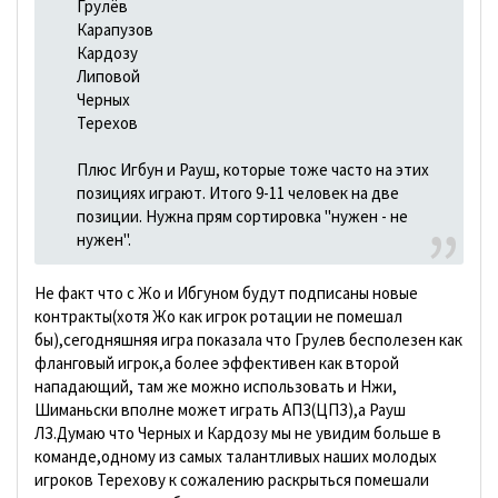
Грулёв
Карапузов
Кардозу
Липовой
Черных
Терехов
Плюс Игбун и Рауш, которые тоже часто на этих
позициях играют. Итого 9-11 человек на две
позиции. Нужна прям сортировка "нужен - не
нужен".
Не факт что с Жо и Ибгуном будут подписаны новые
контракты(хотя Жо как игрок ротации не помешал
бы),сегодняшняя игра показала что Грулев бесполезен как
фланговый игрок,а более эффективен как второй
нападающий, там же можно использовать и Нжи,
Шиманьски вполне может играть АПЗ(ЦПЗ),а Рауш
ЛЗ.Думаю что Черных и Кардозу мы не увидим больше в
команде,одному из самых талантливых наших молодых
игроков Терехову к сожалению раскрыться помешали