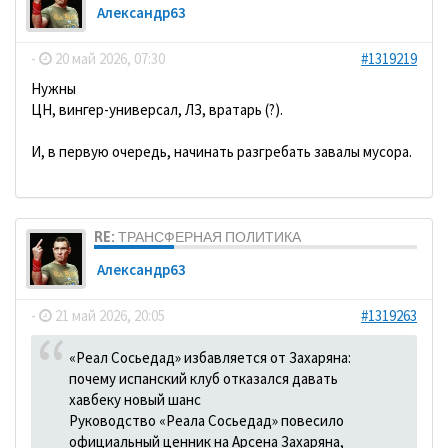
Александр63
-
20 май 2026, 07:30
#1319219
Нужны
ЦН, вингер-универсал, ЛЗ, вратарь (?).
И, в первую очередь, начинать разгребать завалы мусора.
RE: ТРАНСФЕРНАЯ ПОЛИТИКА
Александр63
-
21 май 2026, 20:05
#1319263
«Реал Сосьедад» избавляется от Захаряна:
почему испанский клуб отказался давать
хавбеку новый шанс
Руководство «Реала Сосьедад» повесило
официальный ценник на Арсена Захаряна,