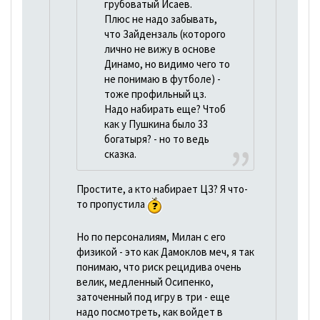
грубоватый Исаев.
Плюс не надо забывать,
что Зайдензаль (которого
лично не вижу в основе
Динамо, но видимо чего то
не понимаю в футболе) -
тоже профильный цз.
Надо набирать еще? Чтоб
как у Пушкина было 33
богатыря? - но то ведь
сказка.
Простите, а кто набирает ЦЗ? Я что-
то пропустила
Но по персоналиям, Милан с его
физикой - это как Дамоклов меч, я так
понимаю, что риск рецидива очень
велик, медленный Осипенко,
заточенный под игру в три - еще
надо посмотреть, как войдет в