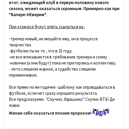
итог, ожидающий клуб в первую половину нового
сезона, может оказаться скромным. Примерно как при
"Валере-НЕверим".
При этом все будут опять ссылаться на :
-тренер новый, не мешайте ему, он в процессе
творчества
-футболисты не те , что в 21 году.
-не все вписываются в требования тренера и схему.
-новички (а они будут) пока не притерлись к коллективу.
- лето слишком жаркое, а судейство слишком
переменчивое.
Все прямо по методичке- шаблону: как оправдываться в
футболе, если нет сразу хорошего результата.
Все предсказуемо.
"Скучно, барышни!"
Скучно ВТБ! Де
жавю.
Желаю себе оказаться плохим пророком!