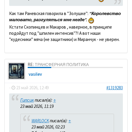
Как там Раневская говорила в "Золушке":
"Королевство
маловато, разгуляться мне негде".
Кстати Скопинцев и Макаров , наверное, в принципе
подойдут под "шпилен интенсив"?! А вот наши
"кудесники" мяча (не защитники) и Миранчук - не уверен.
RE: ТРАНСФЕРНАЯ ПОЛИТИКА
vasilev
-
23 май 2026, 12:49
#1319283
Гипсик
писал(а):
↑
23 май 2026, 11:19
WARLOCK
писал(а):
↑
23 май 2026, 02:23