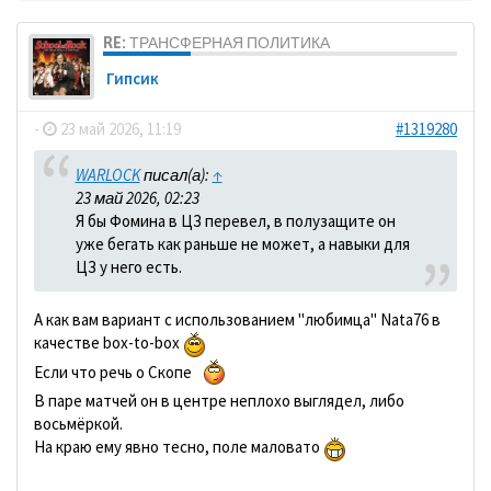
RE: ТРАНСФЕРНАЯ ПОЛИТИКА
Гипсик
-
23 май 2026, 11:19
#1319280
WARLOCK
писал(а):
↑
23 май 2026, 02:23
Я бы Фомина в ЦЗ перевел, в полузащите он
уже бегать как раньше не может, а навыки для
ЦЗ у него есть.
А как вам вариант с использованием "любимца" Nata76 в
качестве box-to-box
Если что речь о Скопе
В паре матчей он в центре неплохо выглядел, либо
восьмёркой.
На краю ему явно тесно, поле маловато