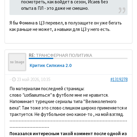
посмотреть, как войдет в сезон, Исаев без
опыта в ПЛ - это даже не смешно.
Я бы Фомина в ЦЗ перевел, в полузащите он уже бегать
как раньше не может, а навыки для ЦЗ у него есть.
RE: ТРАНСФЕРНАЯ ПОЛИТИКА
Критик Силкина 2.0
-
23 май 2026, 10:35
#1319278
По материалам последней страницы:
слово
"избавиться"
в футболе мне не нравится.
Напоминает турецкие сериалы типа "Великолепного
века". Там тоже это слово слишком широко применяется и
трактуется. Не футбольное оно какое-то , на мой взгляд.
-----------------------------------------------------------------------------
--------------------------
Показался интересным такой коммент после одной из