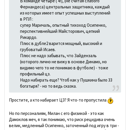
В команде четыре ( 4!), (не считая слабого
Фернандеса) центральных защитника, каждый
из которых имеет опыт успешных выступлений
в РПЛ :
супер Маричаль, опытный тихоход Осипенко,
перспективнейший Майсторович, цепкий
Рикардо.
Плюс в дубле2 варится мощный, высокий и
грубоватый Исаев.
Плюс не надо забывать, что Зайдензаль
(которого лично не вижу в основе Динамо, но
видимо чего то не понимаю в футболе) - тоже
профильный цз.
Надо набирать еще? Чтоб как у Пушкина было 33
богатыря? - но то ведь сказка.
Простите, а кто набирает ЦЗ? Я что-то пропустила
Но по персоналиям, Милан с его физикой - это как
Дамоклов меч, я так понимаю, что риск рецидива очень
велик, медленный Осипенко, заточенный под игру в три -