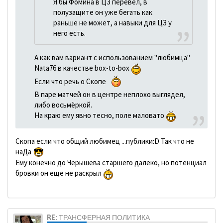
Я бы Фомина в ЦЗ перевел, в
полузащите он уже бегать как
раньше не может, а навыки для ЦЗ у
него есть.
А как вам вариант с использованием "любимца"
Nata76 в качестве box-to-box
Если что речь о Скопе
В паре матчей он в центре неплохо выглядел,
либо восьмёркой.
На краю ему явно тесно, поле маловато
Скопа если что общий любимец ...публики:D Так что не
наДа
Ему конечно до Черышева старшего далеко, но потенциал
бровки он еще не раскрыл
RE: ТРАНСФЕРНАЯ ПОЛИТИКА