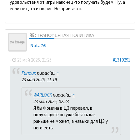
удовольствия от игры наконец-то получать будем. Ну, а
если нет, то и пофиг. Не привыкать.
RE: ТРАНСФЕРНАЯ ПОЛИТИКА
Nata76
-
23 май 2026, 21:25
#1319291
Гипсик
писал(а):
↑
23 май 2026, 11:19
WARLOCK
писал(а):
↑
23 май 2026, 02:23
Я бы Фомина в ЦЗ перевел, в
полузащите он уже бегать как
раньше не может, а навыки для ЦЗ у
него есть.