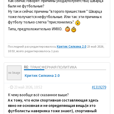
Как сейчас говорят: причины ухода(полубегства) Шварца
были не футбольные?
Ну так и сейчас причины "второго пришествия " Шварца
тоже получается нефутбольные. Или так: эти причины к
футболу только слегка "прислонились".
Типа, предположительно ИМХО.
Последний раз редактировалось
Критик Силкина 2.0
23 май 2026,
10:53, всего редактировалось 1 раз.
RE: ТРАНСФЕРНАЯ ПОЛИТИКА
Критик Силкина 2.0
-
23 май 2026, 10:52
#1319279
К чему вообще всё сказанное выше?
А к тому, что если спортивная составляющая здесь
явно не основная и не определяющая вещь(и это
футболисты наверняка тоже знают), спортивный