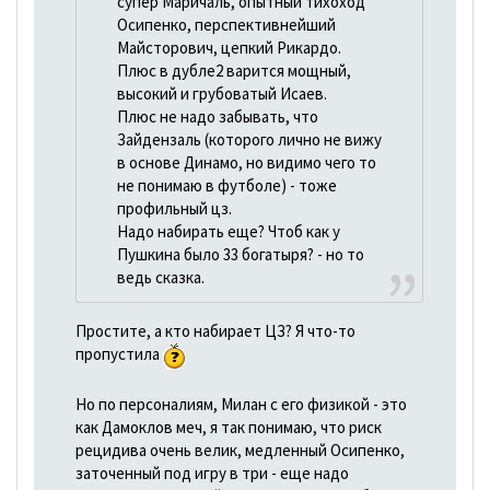
супер Маричаль, опытный тихоход
Осипенко, перспективнейший
Майсторович, цепкий Рикардо.
Плюс в дубле2 варится мощный,
высокий и грубоватый Исаев.
Плюс не надо забывать, что
Зайдензаль (которого лично не вижу
в основе Динамо, но видимо чего то
не понимаю в футболе) - тоже
профильный цз.
Надо набирать еще? Чтоб как у
Пушкина было 33 богатыря? - но то
ведь сказка.
Простите, а кто набирает ЦЗ? Я что-то
пропустила
Но по персоналиям, Милан с его физикой - это
как Дамоклов меч, я так понимаю, что риск
рецидива очень велик, медленный Осипенко,
заточенный под игру в три - еще надо