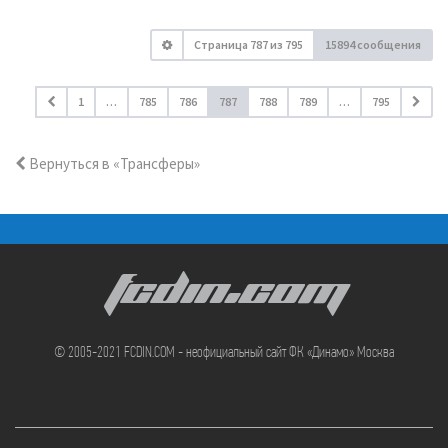
Страница
787
из
795
15894 сообщения
1
…
785
786
787
788
789
…
795
Вернуться в «Трансферы»
FCDIN.COM
© 2005-2021 FCDIN.COM - неофициальный сайт ФК «Динамо» Москва