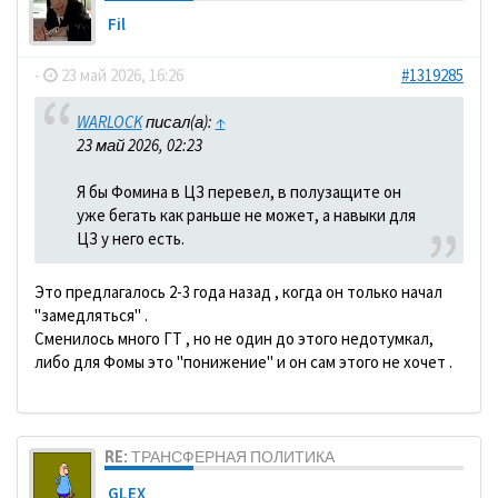
Fil
-
23 май 2026, 16:26
#1319285
WARLOCK
писал(а):
↑
23 май 2026, 02:23
Я бы Фомина в ЦЗ перевел, в полузащите он
уже бегать как раньше не может, а навыки для
ЦЗ у него есть.
Это предлагалось 2-3 года назад , когда он только начал
"замедляться" .
Сменилось много ГТ , но не один до этого недотумкал,
либо для Фомы это "понижение" и он сам этого не хочет .
RE: ТРАНСФЕРНАЯ ПОЛИТИКА
GLEX