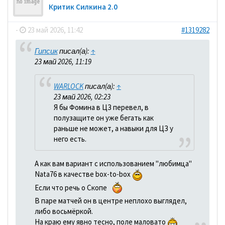
Критик Силкина 2.0
-
23 май 2026, 11:42
#1319282
Гипсик
писал(а):
↑
23 май 2026, 11:19
WARLOCK
писал(а):
↑
23 май 2026, 02:23
Я бы Фомина в ЦЗ перевел, в
полузащите он уже бегать как
раньше не может, а навыки для ЦЗ у
него есть.
А как вам вариант с использованием "любимца"
Nata76 в качестве box-to-box
Если что речь о Скопе
В паре матчей он в центре неплохо выглядел,
либо восьмёркой.
На краю ему явно тесно, поле маловато