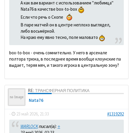
А как вам вариант с использованием "любимца"
Nata76 в качестве box-to-box
Если что речь о Скопе
В паре матчей он в центре неплохо выглядел,
либо восьмёркой.
На краю ему явно тесно, поле маловато
box-to-box - очень сомнительно. У него в арсенале
полтора трюка, в последнее время вообще клоунские па
выдает, теряя мяч, и такого игрока в центральную зону?
RE: ТРАНСФЕРНАЯ ПОЛИТИКА
Nata76
-
23 май 2026, 21:33
#1319292
WARLOCK
писал(а):
↑
23 май 2026, 02:23