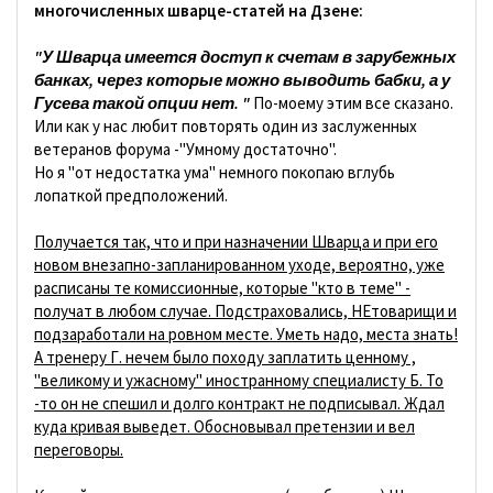
многочисленных шварце-статей на Дзене:
"У Шварца имеется доступ к счетам в зарубежных
банках, через которые можно выводить бабки, а у
Гусева такой опции нет. "
По-моему этим все сказано.
Или как у нас любит повторять один из заслуженных
ветеранов форума -"Умному достаточно".
Но я "от недостатка ума" немного покопаю вглубь
лопаткой предположений.
Получается так, что и при назначении Шварца и при его
новом внезапно-запланированном уходе, вероятно, уже
расписаны те комиссионные, которые "кто в теме" -
получат в любом случае. Подстраховались, НЕтоварищи и
подзаработали на ровном месте. Уметь надо, места знать!
А тренеру Г. нечем было походу заплатить ценному ,
"великому и ужасному" иностранному специалисту Б. То
-то он не спешил и долго контракт не подписывал. Ждал
куда кривая выведет. Обосновывал претензии и вел
переговоры.