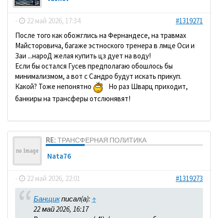
-
22 май 2026, 17:34
#1319271
После того как обожглись на Фернандесе, на травмах
Майсторовича, багаже эстноского тренера в лмце Оси и
Заи ...нароД желая купить цз дует на воду!
Если бы остался Гусев предполагаю обошлось бы
минимализмом, а вот с Сандро будут искать прикуп.
Какой? Тоже непонятно
Но раз Шварц приходит,
банкиры на трансферы отслюнявят!
RE: ТРАНСФЕРНАЯ ПОЛИТИКА
Nata76
-
22 май 2026, 22:01
#1319273
Банщик
писал(а):
↑
22 май 2026, 16:17