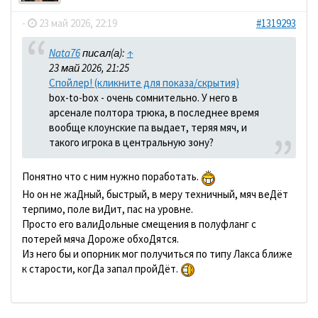
-
23 май 2026, 22:19
#1319293
Nata76
писал(а):
↑
23 май 2026, 21:25
Спойлер! (кликните для показа/скрытия)
box-to-box - очень сомнительно. У него в
арсенале полтора трюка, в последнее время
вообще клоунские па выдает, теряя мяч, и
такого игрока в центральную зону?
Понятно что с ним нужно поработать.
Но он не жаДный, быстрый, в меру техничный, мяч веДёт
терпимо, поле виДит, пас на уровне.
Просто его валиДольные смещения в полуфланг с
потерей мяча Дороже обхоДятся.
Из него бы и опорник мог получиться по типу Лакса ближе
к старости, когДа запал пройДёт.