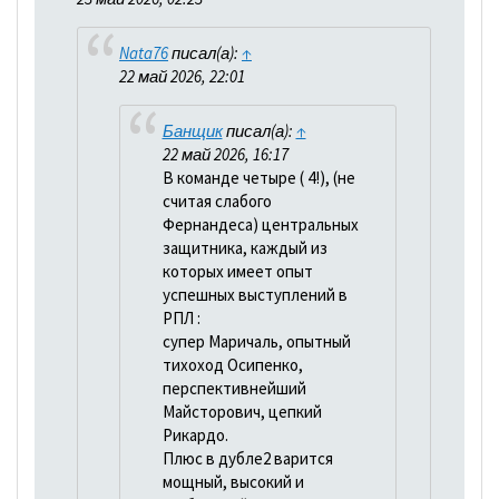
Nata76
писал(а):
↑
22 май 2026, 22:01
Банщик
писал(а):
↑
22 май 2026, 16:17
В команде четыре ( 4!), (не
считая слабого
Фернандеса) центральных
защитника, каждый из
которых имеет опыт
успешных выступлений в
РПЛ :
супер Маричаль, опытный
тихоход Осипенко,
перспективнейший
Майсторович, цепкий
Рикардо.
Плюс в дубле2 варится
мощный, высокий и