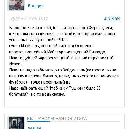
Банщик
-
22 май 2026, 16:17
#1319269
В команде четыре ( 4!), (не считая слабого Фернандеса)
центральных защитника, каждый из которых имеет опыт
успешных выступлений в РПЛ :
супер Маричаль, опытный тихоход Осипенко,
перспективнейший Майсторович, цепкий Рикардо.
Плюс в дубле2 варится мощный, высокий и грубоватый
Исаев.
Плюс не надо забывать, что Зайдензаль (которого лично
не вижу в основе Динамо, но видимо чего то не понимаю в
футболе) - тоже профильный цз.
Надо набирать еще? Чтоб как у Пушкина было 33
богатыря? - но то ведь сказка.
RE: ТРАНСФЕРНАЯ ПОЛИТИКА
vasilev