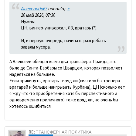
Александр63
писал(а):
↑
20 май 2026, 07:30
Нужны
ЦН, вингер-универсал, ЛЗ, вратарь (?).
И, в первую очередь, начинать разгребать
завалы мусора.
А Алексеев обещал всего два трансфера. Правда, это
было до Санта-Барбары со Шварцем, которая позволяет
надеяться на большее.
Если прикинуть, вратарь - вряд ли (хватило бы тренера
вратарей и больше наигрывать Курбана), ЦН (сколько лет
я жду что-то приобретения хотя бы перспективного и
одновременно приличного) тоже вряд ли, но очень бы
хотелось ошибиться.
RE: ТРАНСФЕРНАЯ ПОЛИТИКА