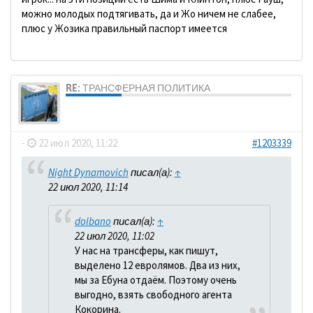
можно молодых подтягивать, да и Жо ничем не слабее,
плюс у Жозика правильный паспорт имеется
RE: ТРАНСФЕРНАЯ ПОЛИТИКА
dolbano
-
22 июл 2020, 11:22
#1203339
Night Dynamovich
писал(а):
↑
22 июл 2020, 11:14
dolbano
писал(а):
↑
22 июл 2020, 11:02
У нас на трансферы, как пишут,
выделено 12 евролямов. Два из них,
мы за Ебуна отдаём. Поэтому очень
выгодно, взять свободного агента
Кокорина.