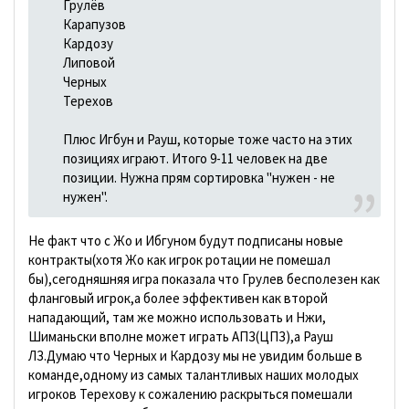
Грулёв
Карапузов
Кардозу
Липовой
Черных
Терехов
Плюс Игбун и Рауш, которые тоже часто на этих
позициях играют. Итого 9-11 человек на две
позиции. Нужна прям сортировка "нужен - не
нужен".
Не факт что с Жо и Ибгуном будут подписаны новые
контракты(хотя Жо как игрок ротации не помешал
бы),сегодняшняя игра показала что Грулев бесполезен как
фланговый игрок,а более эффективен как второй
нападающий, там же можно использовать и Нжи,
Шиманьски вполне может играть АПЗ(ЦПЗ),а Рауш
ЛЗ.Думаю что Черных и Кардозу мы не увидим больше в
команде,одному из самых талантливых наших молодых
игроков Терехову к сожалению раскрыться помешали