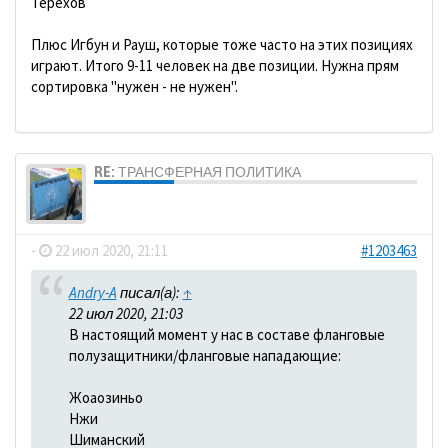
Терехов
Плюс Игбун и Рауш, которые тоже часто на этих позициях
играют. Итого 9-11 человек на две позиции. Нужна прям
сортировка "нужен - не нужен".
RE: ТРАНСФЕРНАЯ ПОЛИТИКА
dolbano
-
22 июл 2020, 21:11
#1203463
Andry-A
писал(а):
↑
22 июл 2020, 21:03
В настоящий момент у нас в составе фланговые
полузащитники/фланговые нападающие:
Жоаозиньо
Нжи
Шиманский