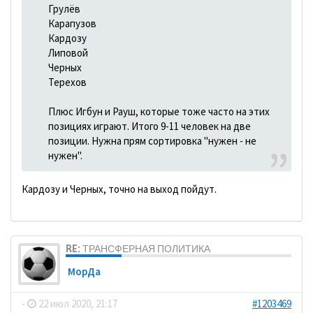
Грулёв
Карапузов
Кардозу
Липовой
Черных
Терехов
Плюс Игбун и Рауш, которые тоже часто на этих
позициях играют. Итого 9-11 человек на две
позиции. Нужна прям сортировка "нужен - не
нужен".
Кардозу и Черных, точно на выход пойдут.
RE: ТРАНСФЕРНАЯ ПОЛИТИКА
МорДа
-
22 июл 2020, 21:17
#1203469