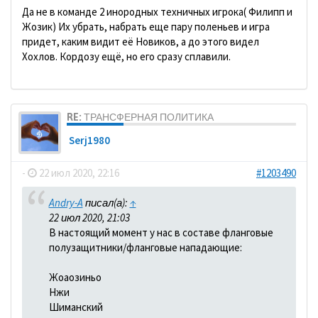
Да не в команде 2 инородных техничных игрока( Филипп и
Жозик) Их убрать, набрать еще пару поленьев и игра
придет, каким видит её Новиков, а до этого видел
Хохлов. Кордозу ещё, но его сразу сплавили.
RE: ТРАНСФЕРНАЯ ПОЛИТИКА
Serj1980
-
22 июл 2020, 22:16
#1203490
Andry-A
писал(а):
↑
22 июл 2020, 21:03
В настоящий момент у нас в составе фланговые
полузащитники/фланговые нападающие:
Жоаозиньо
Нжи
Шиманский