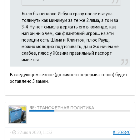
Было бы неплохо Игбуна сразу после выкупа
толкнуть как минимум за те же 2 ляма, а то и за
3-4. Ну нет смысла держать его в команде, как
нап он ни о чем, как фланговый игрок... на эти
позиции есть Шима и Клинтон, плюс Рауш,
можно молодых подтягивать, да и Жо ничем не
слабее, плюс у Жозика правильный паспорт
имеется
В следующем сезоне (до зимнего перерыва точно) будет
оставлено 5 замен.
RE: ТРАНСФЕРНАЯ ПОЛИТИКА
dolbano
-
22 июл 2020, 11:23
#1203340