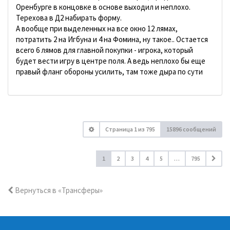
Оренбурге в концовке в основе выходил и неплохо.
Терехова в Д2 набирать форму.
А вообще при выделенных на все окно 12 лямах,
потратить 2 на Игбуна и 4 на Фомина, ну такое.. Остается
всего 6 лямов для главной покупки - игрока, который
будет вести игру в центре поля. А ведь неплохо бы еще
правый фланг обороны усилить, там тоже дыра по сути
Страница
1
из
795
15896 сообщений
1
2
3
4
5
…
795
Вернуться в «Трансферы»