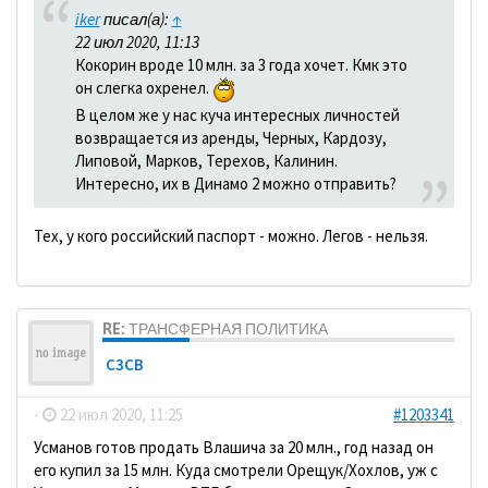
iker
писал(а):
↑
22 июл 2020, 11:13
Кокорин вроде 10 млн. за 3 года хочет. Кмк это
он слегка охренел.
В целом же у нас куча интересных личностей
возвращается из аренды, Черных, Кардозу,
Липовой, Марков, Терехов, Калинин.
Интересно, их в Динамо 2 можно отправить?
Тех, у кого российский паспорт - можно. Легов - нельзя.
RE: ТРАНСФЕРНАЯ ПОЛИТИКА
C3CB
-
22 июл 2020, 11:25
#1203341
Усманов готов продать Влашича за 20 млн., год назад он
его купил за 15 млн. Куда смотрели Орещук/Хохлов, уж с