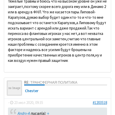
тяжелые травмы и боюсь что на высоком уровне он уже не
заиграет,поэтому скорее всего дорога ему или в Динамо 2
или в аренду в ФНЛ. Что же касается пары Липовой-
Карапузов,думаю выбор будет один кто-то и что-то мне
подсказывает что останется Карапузов,а Липовому будут
искать вариант с арендой или даже продажей.Так что
перекоса во фланговых игроках у нас нет,а вот нехватка
игроков центральной оси заметен,считаю что главные
наши проблемы с созиданием кроется именно в этом
факторе и надеюсь все усилия будут брошены на
приобретение качественных игроков в центр поля,ну и
как воздух нужен правый защитник
RE: ТРАНСФЕРНАЯ ПОЛИТИКА
Chester
-
23 июл 2020, 09:35
#1203518
Andry-A
писал(а):
↑