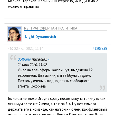
Марков, Терехов, Калинин. Интересно, их в Динамо 2
можно отправить?
RE: ТРАНСФЕРНАЯ ПОЛИТИКА
Night Dynamovich
-
22 июл 2020, 11:14
#1203338
dolbano
писал(а):
↑
22 июл 2020, 11:02
У нас на трансферы, как пишут, выделено 12
евролямов. Два из них, мы за Ебуна отдаём.
Поэтому очень выгодно, взять свободного
агента Кокорина.
Было бы неплохо Игбуна сразу после выкупа толкнуть как
минимум за те же 2 ляма, а то и за 3-4. Ну нет смысла
держать его в команде, как нап он ни о чем, как фланговый
игрок... на эти позиции есть Шима и Клинтон, плюс Рауш,