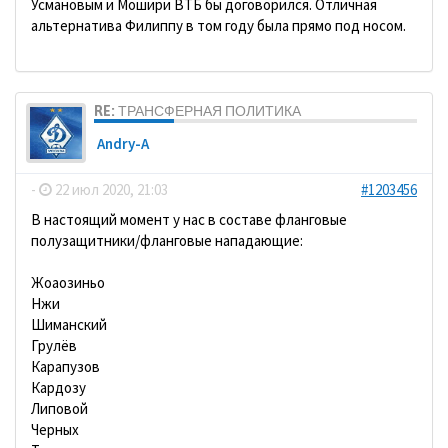
Усмановым и Мошири ВТБ бы договорился. Отличная
альтернатива Филиппу в том году была прямо под носом.
RE: ТРАНСФЕРНАЯ ПОЛИТИКА
Andry-A
-
22 июл 2020, 21:03
#1203456
В настоящий момент у нас в составе фланговые
полузащитники/фланговые нападающие:
Жоаозиньо
Нжи
Шиманский
Грулёв
Карапузов
Кардозу
Липовой
Черных