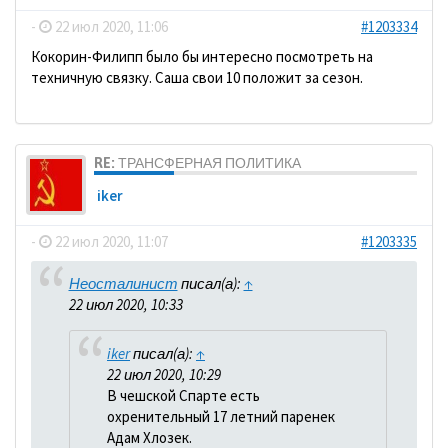
-
22 июл 2020, 11:06
#1203334
Кокорин-Филипп было бы интересно посмотреть на
техничную связку. Саша свои 10 положит за сезон.
RE: ТРАНСФЕРНАЯ ПОЛИТИКА
iker
-
22 июл 2020, 11:07
#1203335
Неосталинист
писал(а):
↑
22 июл 2020, 10:33
iker
писал(а):
↑
22 июл 2020, 10:29
В чешской Спарте есть
охренительный 17 летний паренек
Адам Хлозек.