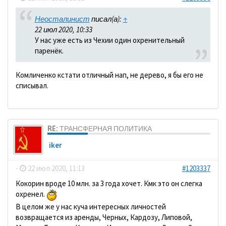
Неосталинист
писал(а):
↑
22 июл 2020, 10:33
У нас уже есть из Чехии один охренительный
паренёк.
Комличенко кстати отличный нап, не дерево, я бы его не
списывал.
RE: ТРАНСФЕРНАЯ ПОЛИТИКА
iker
-
22 июл 2020, 11:13
#1203337
Кокорин вроде 10 млн. за 3 года хочет. Кмк это он слегка
охренел.
В целом же у нас куча интересных личностей
возвращается из аренды, Черных, Кардозу, Липовой,