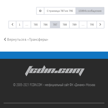
Страница
787
из
795
15894 сообщения
1
…
785
786
787
788
789
…
795
Вернуться в «Трансферы»
FCDIN.COM
© 2005-2021 FCDIN.COM - неофициальный сайт ФК «Динамо» Москва