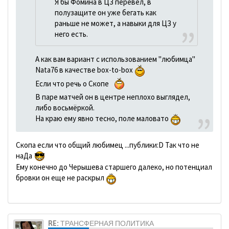
Я бы Фомина в ЦЗ перевел, в
полузащите он уже бегать как
раньше не может, а навыки для ЦЗ у
него есть.
А как вам вариант с использованием "любимца"
Nata76 в качестве box-to-box
Если что речь о Скопе
В паре матчей он в центре неплохо выглядел,
либо восьмёркой.
На краю ему явно тесно, поле маловато
Скопа если что общий любимец ...публики:D Так что не
наДа
Ему конечно до Черышева старшего далеко, но потенциал
бровки он еще не раскрыл
RE: ТРАНСФЕРНАЯ ПОЛИТИКА