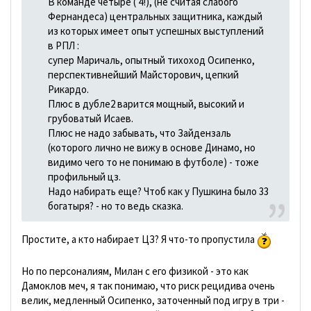
В команде четыре ( 4!), (не считая слабого
Фернандеса) центральных защитника, каждый
из которых имеет опыт успешных выступлений
в РПЛ :
супер Маричаль, опытный тихоход Осипенко,
перспективнейший Майсторович, цепкий
Рикардо.
Плюс в дубле2 варится мощный, высокий и
грубоватый Исаев.
Плюс не надо забывать, что Зайдензаль
(которого лично не вижу в основе Динамо, но
видимо чего то не понимаю в футболе) - тоже
профильный цз.
Надо набирать еще? Чтоб как у Пушкина было 33
богатыря? - но то ведь сказка.
Простите, а кто набирает ЦЗ? Я что-то пропустила
Но по персоналиям, Милан с его физикой - это как
Дамоклов меч, я так понимаю, что риск рецидива очень
велик, медленный Осипенко, заточенный под игру в три -