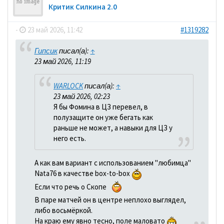
Критик Силкина 2.0
-
23 май 2026, 11:42
#1319282
Гипсик
писал(а):
↑
23 май 2026, 11:19
WARLOCK
писал(а):
↑
23 май 2026, 02:23
Я бы Фомина в ЦЗ перевел, в
полузащите он уже бегать как
раньше не может, а навыки для ЦЗ у
него есть.
А как вам вариант с использованием "любимца"
Nata76 в качестве box-to-box
Если что речь о Скопе
В паре матчей он в центре неплохо выглядел,
либо восьмёркой.
На краю ему явно тесно, поле маловато