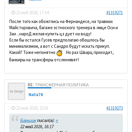
-
22 май 2026, 17:34
#1319271
После того как обожглись на Фернандесе, на травмах
Майсторовича, багаже эстноского тренера в лмце Оси и
Заи ...нароД желая купить цз дует на воду!
Если бы остался Гусев предполагаю обошлось бы
минимализмом, а вот с Сандро будут искать прикуп.
Какой? Тоже непонятно
Но раз Шварц приходит,
банкиры на трансферы отслюнявят!
RE: ТРАНСФЕРНАЯ ПОЛИТИКА
Nata76
-
22 май 2026, 22:01
#1319273
Банщик
писал(а):
↑
22 май 2026, 16:17