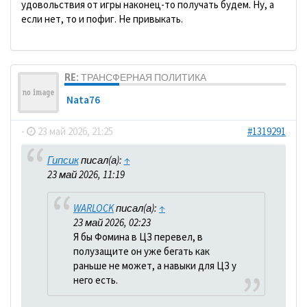
удовольствия от игры наконец-то получать будем. Ну, а
если нет, то и пофиг. Не привыкать.
RE: ТРАНСФЕРНАЯ ПОЛИТИКА
Nata76
-
23 май 2026, 21:25
#1319291
Гипсик
писал(а):
↑
23 май 2026, 11:19
WARLOCK
писал(а):
↑
23 май 2026, 02:23
Я бы Фомина в ЦЗ перевел, в
полузащите он уже бегать как
раньше не может, а навыки для ЦЗ у
него есть.