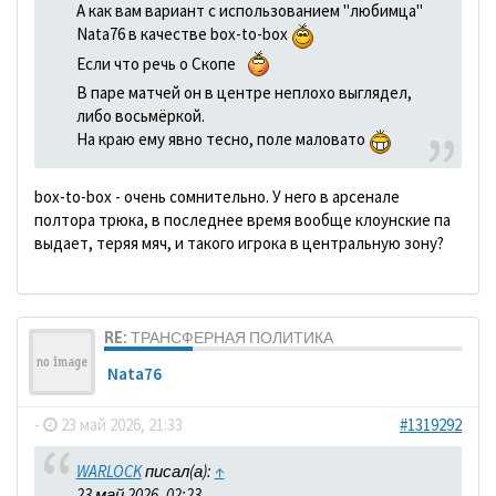
А как вам вариант с использованием "любимца"
Nata76 в качестве box-to-box
Если что речь о Скопе
В паре матчей он в центре неплохо выглядел,
либо восьмёркой.
На краю ему явно тесно, поле маловато
box-to-box - очень сомнительно. У него в арсенале
полтора трюка, в последнее время вообще клоунские па
выдает, теряя мяч, и такого игрока в центральную зону?
RE: ТРАНСФЕРНАЯ ПОЛИТИКА
Nata76
-
23 май 2026, 21:33
#1319292
WARLOCK
писал(а):
↑
23 май 2026, 02:23