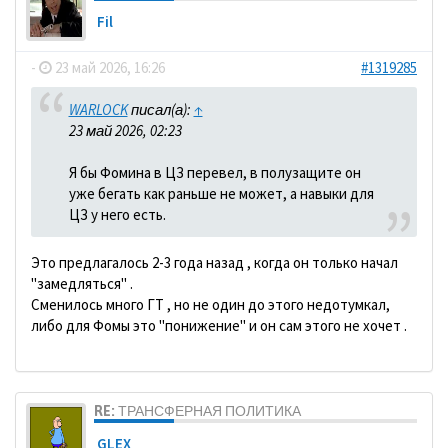
Fil
-
23 май 2026, 16:26
#1319285
WARLOCK
писал(а):
↑
23 май 2026, 02:23
Я бы Фомина в ЦЗ перевел, в полузащите он
уже бегать как раньше не может, а навыки для
ЦЗ у него есть.
Это предлагалось 2-3 года назад , когда он только начал
"замедляться" .
Сменилось много ГТ , но не один до этого недотумкал,
либо для Фомы это "понижение" и он сам этого не хочет .
RE: ТРАНСФЕРНАЯ ПОЛИТИКА
GLEX