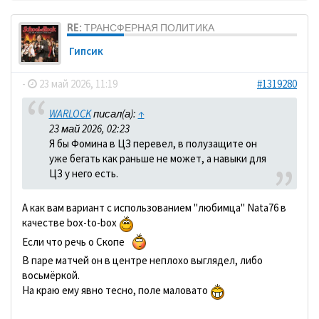
RE: ТРАНСФЕРНАЯ ПОЛИТИКА
Гипсик
-
23 май 2026, 11:19
#1319280
WARLOCK
писал(а):
↑
23 май 2026, 02:23
Я бы Фомина в ЦЗ перевел, в полузащите он
уже бегать как раньше не может, а навыки для
ЦЗ у него есть.
А как вам вариант с использованием "любимца" Nata76 в
качестве box-to-box
Если что речь о Скопе
В паре матчей он в центре неплохо выглядел, либо
восьмёркой.
На краю ему явно тесно, поле маловато