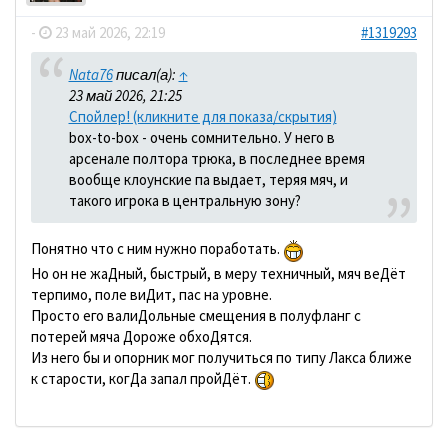
-
23 май 2026, 22:19
#1319293
Nata76
писал(а):
↑
23 май 2026, 21:25
Спойлер! (кликните для показа/скрытия)
box-to-box - очень сомнительно. У него в
арсенале полтора трюка, в последнее время
вообще клоунские па выдает, теряя мяч, и
такого игрока в центральную зону?
Понятно что с ним нужно поработать.
Но он не жаДный, быстрый, в меру техничный, мяч веДёт
терпимо, поле виДит, пас на уровне.
Просто его валиДольные смещения в полуфланг с
потерей мяча Дороже обхоДятся.
Из него бы и опорник мог получиться по типу Лакса ближе
к старости, когДа запал пройДёт.