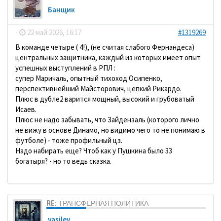
Банщик
-
22 май 2026, 16:17
#1319269
В команде четыре ( 4!), (не считая слабого Фернандеса)
центральных защитника, каждый из которых имеет опыт
успешных выступлений в РПЛ :
супер Маричаль, опытный тихоход Осипенко,
перспективнейший Майсторович, цепкий Рикардо.
Плюс в дубле2 варится мощный, высокий и грубоватый
Исаев.
Плюс не надо забывать, что Зайдензаль (которого лично
не вижу в основе Динамо, но видимо чего то не понимаю в
футболе) - тоже профильный цз.
Надо набирать еще? Чтоб как у Пушкина было 33
богатыря? - но то ведь сказка.
RE: ТРАНСФЕРНАЯ ПОЛИТИКА
vasilev