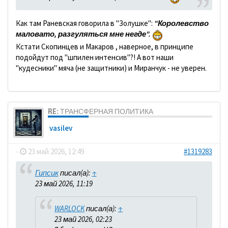
Как там Раневская говорила в "Золушке":
"Королевство
маловато, разгуляться мне негде".
Кстати Скопинцев и Макаров , наверное, в принципе
подойдут под "шпилен интенсив"?! А вот наши
"кудесники" мяча (не защитники) и Миранчук - не уверен.
RE: ТРАНСФЕРНАЯ ПОЛИТИКА
vasilev
-
23 май 2026, 12:49
#1319283
Гипсик
писал(а):
↑
23 май 2026, 11:19
WARLOCK
писал(а):
↑
23 май 2026, 02:23