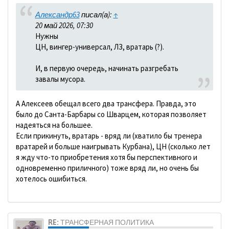
Александр63
писал(а):
↑
20 май 2026, 07:30
Нужны
ЦН, вингер-универсал, ЛЗ, вратарь (?).
И, в первую очередь, начинать разгребать
завалы мусора.
А Алексеев обещал всего два трансфера. Правда, это
было до Санта-Барбары со Шварцем, которая позволяет
надеяться на большее.
Если прикинуть, вратарь - вряд ли (хватило бы тренера
вратарей и больше наигрывать Курбана), ЦН (сколько лет
я жду что-то приобретения хотя бы перспективного и
одновременно приличного) тоже вряд ли, но очень бы
хотелось ошибиться.
RE: ТРАНСФЕРНАЯ ПОЛИТИКА