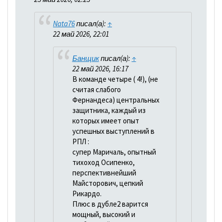
Nata76
писал(а):
↑
22 май 2026, 22:01
Банщик
писал(а):
↑
22 май 2026, 16:17
В команде четыре ( 4!), (не
считая слабого
Фернандеса) центральных
защитника, каждый из
которых имеет опыт
успешных выступлений в
РПЛ :
супер Маричаль, опытный
тихоход Осипенко,
перспективнейший
Майсторович, цепкий
Рикардо.
Плюс в дубле2 варится
мощный, высокий и