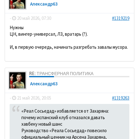
Александр63
-
20 май 2026, 07:30
#1319219
Нужны
ЦН, вингер-универсал, ЛЗ, вратарь (?).
И, в первую очередь, начинать разгребать завалы мусора.
RE: ТРАНСФЕРНАЯ ПОЛИТИКА
Александр63
-
21 май 2026, 20:05
#1319263
«Реал Сосьедад» избавляется от Захаряна:
почему испанский клуб отказался давать
хавбеку новый шанс
Руководство «Реала Сосьедад» повесило
официальный ценник на Арсена Захаряна,