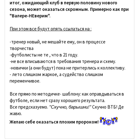
итог, ожидающий клуб в первую половину нового
сезона, может оказаться скромным. Примерно как при
"Валере-НЕверим".
При этом все будут опять ссылаться на :
-тренер новый, не мешайте ему, он в процессе
творчества
-футболисты не те , что в 21 году.
-не все вписываются в требования тренера и схему.
-новички (а они будут) пока не притерлись к коллективу.
- лето слишком жаркое, а судейство слишком
переменчивое.
Все прямо по методичке- шаблону: как оправдываться в
футболе, если нет сразу хорошего результата.
Все предсказуемо.
"Скучно, барышни!"
Скучно ВТБ! Де
жавю.
Желаю себе оказаться плохим пророком!