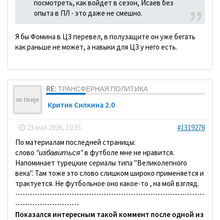
посмотреть, как войдет в сезон, Исаев без
опыта в ПЛ - это даже не смешно.
Я бы Фомина в ЦЗ перевел, в полузащите он уже бегать
как раньше не может, а навыки для ЦЗ у него есть.
RE: ТРАНСФЕРНАЯ ПОЛИТИКА
Критик Силкина 2.0
-
23 май 2026, 10:35
#1319278
По материалам последней страницы:
слово
"избавиться"
в футболе мне не нравится.
Напоминает турецкие сериалы типа "Великолепного
века". Там тоже это слово слишком широко применяется и
трактуется. Не футбольное оно какое-то , на мой взгляд.
-----------------------------------------------------------------------------
--------------------------
Показался интересным такой коммент после одной из