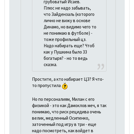
грубоватый Исаев.
Плюс не надо забывать,
что Зайдензаль (которого
лично не вижу в основе
Динамо, но видимо чего то
не понимаю в футболе) -
тоже профильный цз.
Надо набирать еще? Чтоб
как у Пушкина было 33
богатыря? - но то ведь
сказка.
Простите, а кто набирает ЦЗ? Я что-
то пропустила
Но по персоналиям, Милан с его
физикой - это как Дамоклов меч, я так
понимаю, что риск рецидива очень
велик, медленный Осипенко,
заточенный под игру в три - еще
надо посмотреть, как войдет в