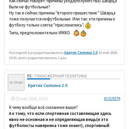
Как сейчас говорят: причины ухода(полубегства) Шварца
были не футбольные?
Ну так и сейчас причины "второго пришествия " Шварца
тоже получается нефутбольные. Или так: эти причины к
футболу только слегка "прислонились".
Типа, предположительно ИМХО.
Последний раз редактировалось
Критик Силкина 2.0
23 май 2026,
10:53, всего редактировалось 1 раз.
RE: ТРАНСФЕРНАЯ ПОЛИТИКА
Критик Силкина 2.0
-
23 май 2026, 10:52
#1319279
К чему вообще всё сказанное выше?
А к тому, что если спортивная составляющая здесь
явно не основная и не определяющая вещь(и это
футболисты наверняка тоже знают), спортивный