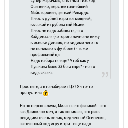
супер Маричаль, опытный тихоход
Осипенко, перспективнейший
Майсторович, цепкий Рикардо.
Плюс в дубле2 варится мощный,
высокий и грубоватый Исаев.
Плюс не надо забывать, что
Зайдензаль (которого лично не вижу
в основе Динамо, но видимо чего то
не понимаю в футболе) - тоже
профильный цз.
Надо набирать еще? Чтоб как у
Пушкина было 33 богатыря? - но то
ведь сказка.
Простите, а кто набирает ЦЗ? Я что-то
пропустила
Но по персоналиям, Милан с его физикой - это
как Дамоклов меч, я так понимаю, что риск
рецидива очень велик, медленный Осипенко,
заточенный под игру в три - еще надо