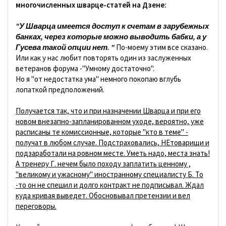
многочисленных шварце-статей на Дзене:
"У Шварца имеется доступ к счетам в зарубежных
банках, через которые можно выводить бабки, а у
Гусева такой опции нет. "
По-моему этим все сказано.
Или как у нас любит повторять один из заслуженных
ветеранов форума -"Умному достаточно".
Но я "от недостатка ума" немного покопаю вглубь
лопаткой предположений.
Получается так, что и при назначении Шварца и при его
новом внезапно-запланированном уходе, вероятно, уже
расписаны те комиссионные, которые "кто в теме" -
получат в любом случае. Подстраховались, НЕтоварищи и
подзаработали на ровном месте. Уметь надо, места знать!
А тренеру Г. нечем было походу заплатить ценному ,
"великому и ужасному" иностранному специалисту Б. То
-то он не спешил и долго контракт не подписывал. Ждал
куда кривая выведет. Обосновывал претензии и вел
переговоры.