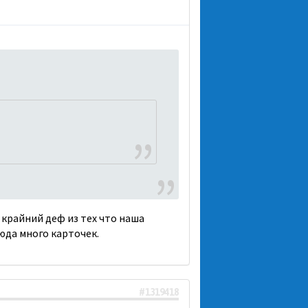
крайний деф из тех что наша
сюда много карточек.
#1319418