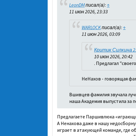
LeonDM
писал(а):
↑
11 июн 2026, 23:33
WARLOCK
писал(а):
↑
11 июн 2026, 03:09
Критик Силкина 2
10 июн 2026, 20:42
. Предлагал "своег
НеНахов - говорящая фа
Вшивцев фамилия звучала лучш
наша Академия выпустила за по
Предлагаете Паршивлюка «играющ
А Ненахова даже в нашу недосборную
играет в атакующей команде, где об