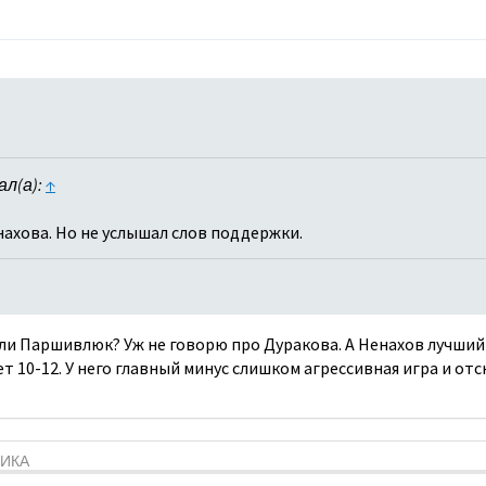
ал(а):
↑
енахова. Но не услышал слов поддержки.
.
и Паршивлюк? Уж не говорю про Дуракова. А Ненахов лучший 
т 10-12. У него главный минус слишком агрессивная игра и от
ТИКА