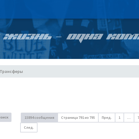
 ЖИЗНЬ – ОДНА КОМ
Трансферы
Поиск
15894 сообщения
Страница
791
из
795
Пред.
1
…
След.