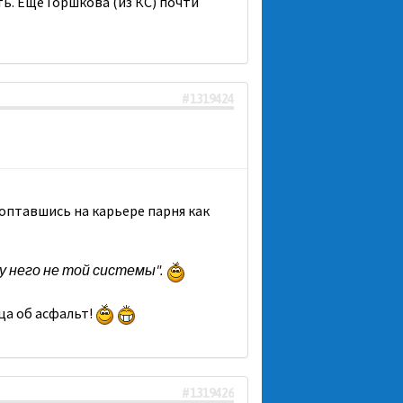
ь. Ещё Горшкова (из КС) почти
#1319424
оптавшись на карьере парня как
у него не той системы".
ьца об асфальт!
#1319426