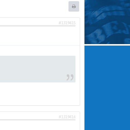
#1319415
#1319416