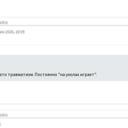
ТИКА
юн 2026, 20:39
это травматизм. Постоянно "на уколах играет".
ТИКА
5