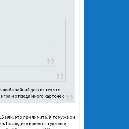
чший крайний деф из тех что
 игра и отсюда много карточек.
5 млн, это при лимите. К тому же он
тен. Последнее время оттуда ещё