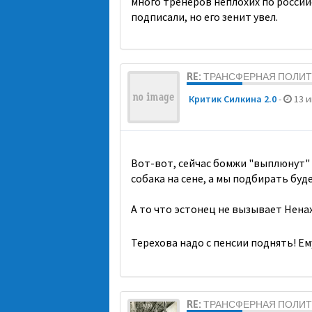
много тренеров неплохих по россий
подписали, но его зенит увел.
RE: ТРАНСФЕРНАЯ ПОЛИ
Критик Силкина 2.0
-
13 и
Вот-вот, сейчас бомжи "выплюнут" 
собака на сене, а мы подбирать буд
А то что эстонец не вызывает Нена
Терехова надо с пенсии поднять! Ему
RE: ТРАНСФЕРНАЯ ПОЛИ