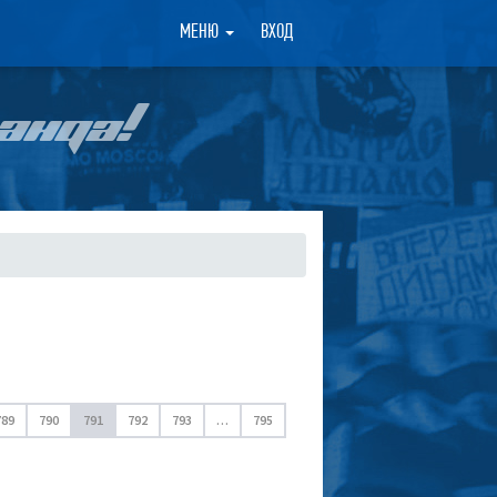
×
МЕНЮ
ВХОД
АНДА!
789
790
791
792
793
…
795