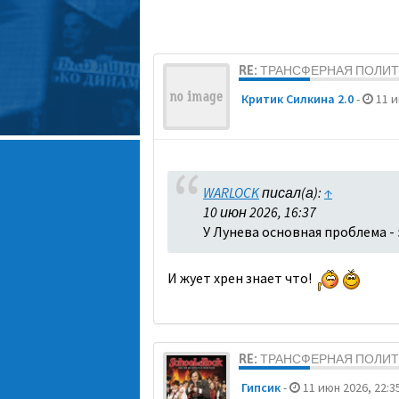
RE: ТРАНСФЕРНАЯ ПОЛИ
Критик Силкина 2.0
-
11 и
WARLOCK
писал(а):
↑
10 июн 2026, 16:37
У Лунева основная проблема - 
И жует хрен знает что!
RE: ТРАНСФЕРНАЯ ПОЛИ
Гипсик
-
11 июн 2026, 22:3