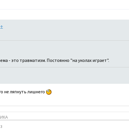
:
↑
ема - это травматизм. Постоянно "на уколах играет".
го не ляпнуть лишнего
ТИКА
33