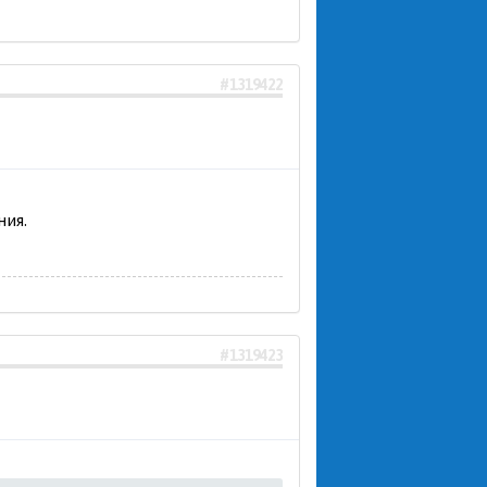
#1319422
ния.
#1319423