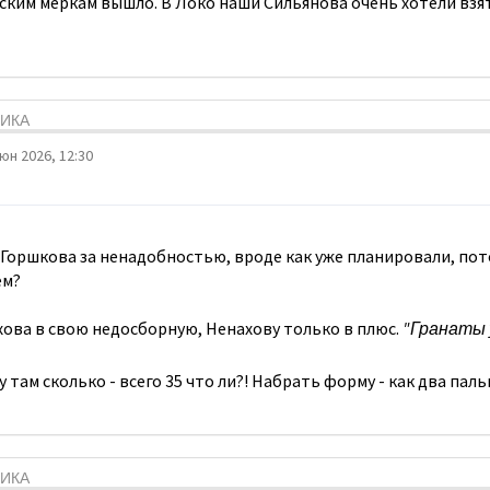
ским меркам вышло. В Локо наши Сильянова очень хотели взят
ТИКА
юн 2026, 12:30
Горшкова за ненадобностью, вроде как уже планировали, пот
ем?
хова в свою недосборную, Ненахову только в плюс.
"Гранаты 
 там сколько - всего 35 что ли?! Набрать форму - как два пал
ТИКА