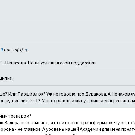
.0
писал(а):
↑
о" -Ненахова. Но не услышал слов поддержки.
милия.
е? Или Паршивлюк? Уж не говорю про Дуракова. А Ненахов лу
следние лет 10-12. У него главный минус слишком агрессивная
им» тренером?
 Валера не вызывает, и стоит он по трансфермаркету всего 2,
орона - не главное. А уровень нашей Академии для меня поня