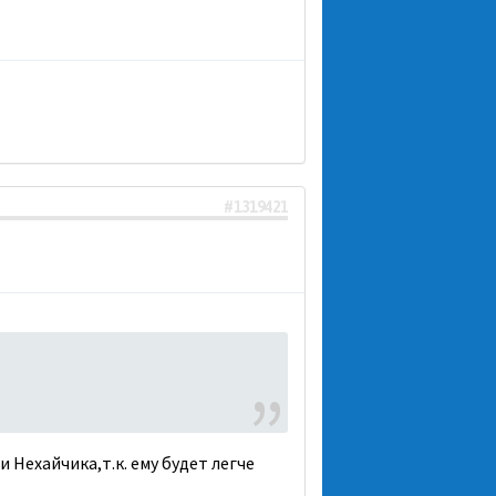
#1319421
 Нехайчика,т.к. ему будет легче