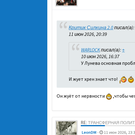
Критик Силкина 2.0
писал(а)
11 июн 2026, 20:39
WARLOCK
писал(а):
↑
10 июн 2026, 16:37
У Лунева основная пробл
И жует хрен знает что!
Он жуёт от нервности
,чтобы че
RE: ТРАНСФЕРНАЯ ПОЛИ
LeonDM
-
11 июн 2026, 23: