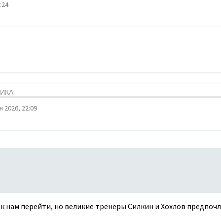
:24
ТИКА
 2026, 22:09
г к нам перейти, но великие тренеры Силкин и Хохлов предпочли