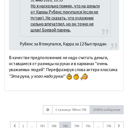
Но я насколько помню, что на деньги
от Карры Рубенс покупался (если не
путаю). Не сказать, что художник
сильно впечатлил, но он точно не
шлак! Боевой парень.
Рубенс за 8 покупался, Карра за 12 был продан.
В качестве предположения: не надо считать деньги,
оставшиеся от разницы на руках и в карманах "очень
уважаемых людей". Перефразируя слова актера-классика:
"Эта рука, у кого надо рука!"
Страница
789
из
795
15894 сообщения
1
…
787
788
789
790
791
…
795