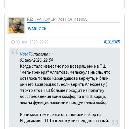
RE: ТРАНСФЕРНАЯ ПОЛИТИКА
WARLOCK
-
03 июн 2026, 22:29
#1319385
Nata76
писал(а):
↑
01 июн 2026, 22:54
Когда стало известно про возвращение в ТШ
"мега-тренера" Алпатова, мелькнула мысль, что
осталось только Карандашова вернуть, и блин,
они его возвращают, если верить Алексееву:(
Что-то этот ТШ больше походит на попытку
восстановления зоны комфорта для Шварца,
чем на функциональный и продуманный выбор.
Кони меж тем все же остановили выбор на
Игдисамове. ТШ в целом у них неоднозначный.