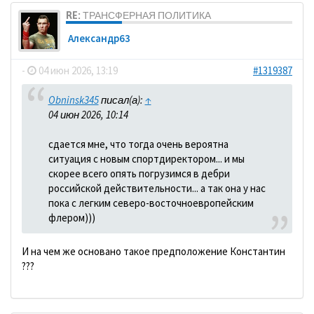
RE: ТРАНСФЕРНАЯ ПОЛИТИКА
Александр63
-
04 июн 2026, 13:19
#1319387
Obninsk345
писал(а):
↑
04 июн 2026, 10:14
сдается мне, что тогда очень вероятна
ситуация с новым спортдиректором... и мы
скорее всего опять погрузимся в дебри
российской действительности... а так она у нас
пока с легким северо-восточноевропейским
флером)))
И на чем же основано такое предположение Константин
???