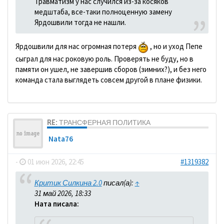
Травматизм у нас случился из-за косяков
медштаба, все-таки полноценную замену
Ярдошвили тогда не нашли.
Ярдошвили для нас огромная потеря
, но и уход Пепе
сыграл для нас роковую роль. Проверять не буду, но в
памяти он ушел, не завершив сборов (зимних?), и без него
команда стала выглядеть совсем другой в плане физики.
RE: ТРАНСФЕРНАЯ ПОЛИТИКА
Nata76
-
01 июн 2026, 22:45
#1319382
Критик Силкина 2.0
писал(а):
↑
31 май 2026, 18:33
Ната писала: