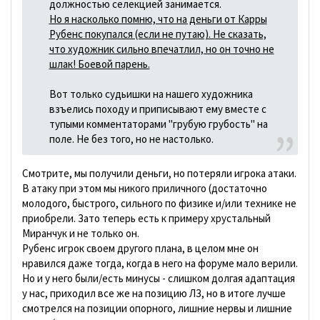
должностью селекцией занимается.
Но я насколько помню, что на деньги от Карры
Рубенс покупался (если не путаю). Не сказать,
что художник сильно впечатлил, но он точно не
шлак! Боевой парень.
Вот только судьишки на нашего художника
взъелись походу и приписывают ему вместе с
тупыми комментаторами "грубую грубость" на
поле. Не без того, но не настолько.
Смотрите, мы получили деньги, но потеряли игрока атаки.
В атаку при этом мы никого приличного (достаточно
молодого, быстрого, сильного по физике и/или технике не
приобрели. Зато теперь есть к примеру хрустальный
Миранчук и не только он.
Рубенс игрок своем другого плана, в целом мне он
нравился даже тогда, когда в него на форуме мало верили.
Но и у него были/есть минусы - слишком долгая адаптация
у нас, приходил все же на позицию ЛЗ, но в итоге лучше
смотрелся на позиции опорного, лишние нервы и лишние