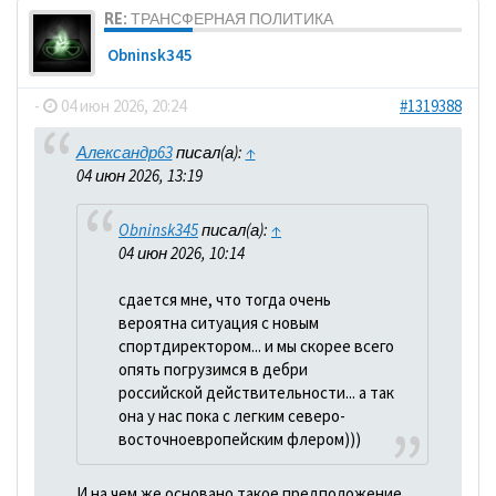
RE: ТРАНСФЕРНАЯ ПОЛИТИКА
Obninsk345
-
04 июн 2026, 20:24
#1319388
Александр63
писал(а):
↑
04 июн 2026, 13:19
Obninsk345
писал(а):
↑
04 июн 2026, 10:14
сдается мне, что тогда очень
вероятна ситуация с новым
спортдиректором... и мы скорее всего
опять погрузимся в дебри
российской действительности... а так
она у нас пока с легким северо-
восточноевропейским флером)))
И на чем же основано такое предположение