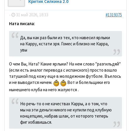
Критик Силкина 2.0
-
31 май 2026, 18:33
#1319375
Ната писала:
Да, вы как раз были из тех, кто навесил ярлыки
на Карру, кстати зря. Гомес и близко не Карра,
увы
О чем Вы, Ната? Какие ярлыки? На нем слово "разгильдяй"
(если есть аналог перевода с испанского) просто вошло
татушкой под кожу еще в молодежном футболе. Въелось
и не выводится ничем.
Вот и болельщики его
нынешнего клуба на него жалуются .
Но речь-то о не качествах Карры, а о том, что
мы на эти деньги никого не купили под клубную
концепцию, набрав шлак, от которого теперь
фиг избавишься.