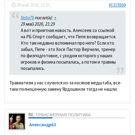
-
29 май 2026, 22:25
#1319369
Nata76
писал(а):
↑
29 май 2026, 21:29
А вот и приятная новость. Алексеев со ссылкой
на РБ Спорт сообщает, что Пепе возвращается.
Кто там недавно вспоминал про него? Если кто
забыл, Пепе - это Хосе Пастор Верчили, тренер
по физподготовке, с уходом которого у наших
игроков и физика посыпалась, а потом и травмы
посыпались.
Травматизм у нас случился из-за косяков медштаба, все-
таки полноценную замену Ярдошвили тогда не нашли.
RE: ТРАНСФЕРНАЯ ПОЛИТИКА
Александр63