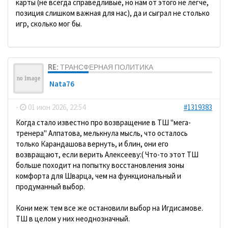
карты (не всегда справедливые, но нам от этого не легче,
позиция слишком важная для нас), да и сыграл не столько
игр, сколько мог бы.
RE: ТРАНСФЕРНАЯ ПОЛИТИКА
Nata76
-
01 июн 2026, 22:54
#1319383
Когда стало известно про возвращение в ТШ "мега-
тренера" Алпатова, мелькнула мысль, что осталось
только Карандашова вернуть, и блин, они его
возвращают, если верить Алексееву:( Что-то этот ТШ
больше походит на попытку восстановления зоны
комфорта для Шварца, чем на функциональный и
продуманный выбор.
Кони меж тем все же остановили выбор на Игдисамове.
ТШ в целом у них неоднозначный.