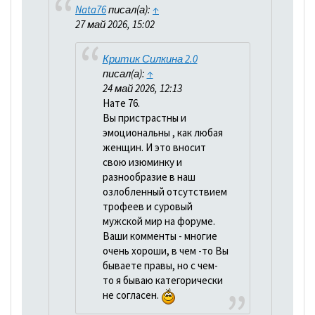
Nata76
писал(а):
↑
27 май 2026, 15:02
Критик Силкина 2.0
писал(а):
↑
24 май 2026, 12:13
Нате 76.
Вы пристрастны и
эмоциональны , как любая
женщин. И это вносит
свою изюминку и
разнообразие в наш
озлобленный отсутствием
трофеев и суровый
мужской мир на форуме.
Ваши комменты - многие
очень хороши, в чем -то Вы
бываете правы, но с чем-
то я бываю категорически
не согласен.