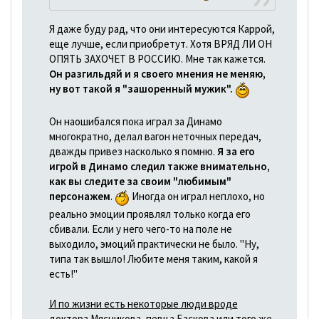
Я даже буду рад, что они интересуются Каррой,
еще лучше, если приобретут. Хотя ВРЯД ЛИ ОН
ОПЯТЬ ЗАХОЧЕТ В РОССИЮ. Мне так кажется.
Он разгильдяй и я своего мнения не меняю,
ну вот такой я "зашоренный мужик".
Он наошибался пока играл за Динамо
многократно, делал вагон неточных передач,
дважды привез насколько я помню.
Я за его
игрой в Динамо следил также внимательно,
как вы следите за своим "любимым"
персонажем
.
Иногда он играл неплохо, но
реально эмоции проявлял только когда его
сбивали. Если у него чего-то на поле не
выходило, эмоций практически не было. "Ну,
типа так вышло! Любите меня таким, какой я
есть!"
И по жизни есть некоторые люди вроде
доктора Мясникова, певца Баскова или того же