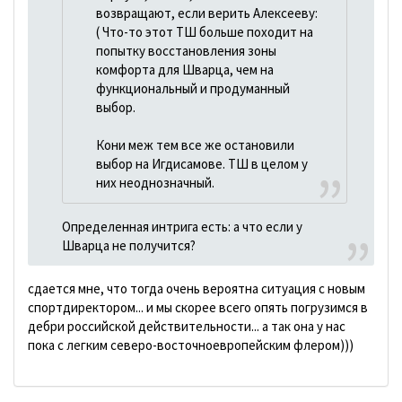
возвращают, если верить Алексееву:
( Что-то этот ТШ больше походит на
попытку восстановления зоны
комфорта для Шварца, чем на
функциональный и продуманный
выбор.
Кони меж тем все же остановили
выбор на Игдисамове. ТШ в целом у
них неоднозначный.
Определенная интрига есть: а что если у
Шварца не получится?
сдается мне, что тогда очень вероятна ситуация с новым
спортдиректором... и мы скорее всего опять погрузимся в
дебри российской действительности... а так она у нас
пока с легким северо-восточноевропейским флером)))