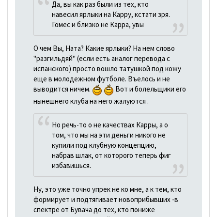
Да, вы как раз были из тех, кто
навесил ярлыки на Карру, кстати зря.
Гомес и близко не Карра, увы
О чем Вы, Ната? Какие ярлыки? На нем слово
"разгильдяй" (если есть аналог перевода с
испанского) просто вошло татушкой под кожу
еще в молодежном футболе. Въелось и не
выводится ничем.
Вот и болельщики его
нынешнего клуба на него жалуются .
Но речь-то о не качествах Карры, а о
том, что мы на эти деньги никого не
купили под клубную концепцию,
набрав шлак, от которого теперь фиг
избавишься.
Ну, это уже точно упрек не ко мне, а к тем, кто
формирует и подтягивает новоприбывших -в
спектре от Бувача до тех, кто пониже