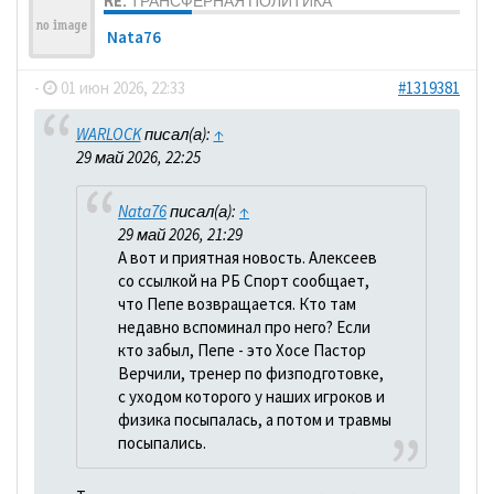
RE: ТРАНСФЕРНАЯ ПОЛИТИКА
Nata76
-
01 июн 2026, 22:33
#1319381
WARLOCK
писал(а):
↑
29 май 2026, 22:25
Nata76
писал(а):
↑
29 май 2026, 21:29
А вот и приятная новость. Алексеев
со ссылкой на РБ Спорт сообщает,
что Пепе возвращается. Кто там
недавно вспоминал про него? Если
кто забыл, Пепе - это Хосе Пастор
Верчили, тренер по физподготовке,
с уходом которого у наших игроков и
физика посыпалась, а потом и травмы
посыпались.