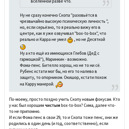
вселенной разве что.
Ну не сразу конечно Скопа "разовьётся в
чрезвычайно высокую психическую личность ",
но, если серьёзно, то я реально вижу его в
центре, как я уже озвучивал "box-to-box", что
реально и Карра не умел
, но не Десяткой
Ну а кто ещё из имеющихся Глебов (ДеД с
гармошкой"), Маринкин - возможно.
Фома-пенс. Бителло хорош, но не то ни сё.
Рубенс кстати мог бы, но его то налево в
защиту, то опорником. Окишор, кстати похож
на Карру манерой.
По-моему, просто поздно учить Скопу новым фокусам. Кто
у нас был хорошим
чистым
box-to-box? Сима, далее что-
то не припомню.
И если Фома пенс в свои 29, то и Скопа тоже пенс, они же
родились в один день (и год, соответственно), если