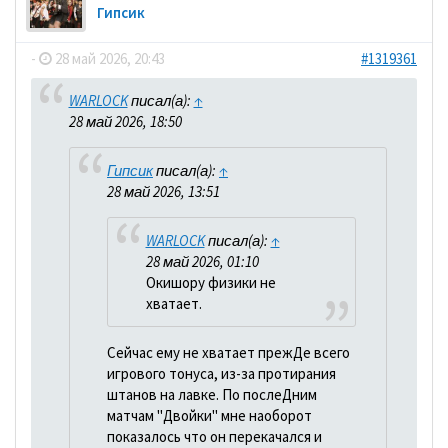
Гипсик
-
28 май 2026, 20:43
#1319361
WARLOCK
писал(а):
↑
28 май 2026, 18:50
Гипсик
писал(а):
↑
28 май 2026, 13:51
WARLOCK
писал(а):
↑
28 май 2026, 01:10
Окишору физики не
хватает.
Сейчас ему не хватает прежДе всего
игрового тонуса, из-за протирания
штанов на лавке. По послеДним
матчам "Двойки" мне наоборот
показалось что он перекачался и