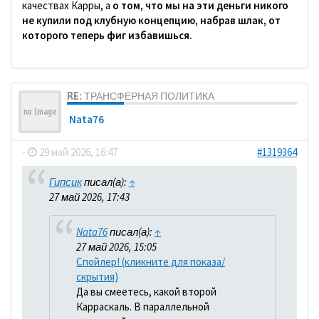
качествах Карры, а
о том, что мы на эти деньги никого
не купили под клубную концепцию, набрав шлак, от
которого теперь фиг избавишься.
RE: ТРАНСФЕРНАЯ ПОЛИТИКА
Nata76
-
29 май 2026, 16:47
#1319364
Гипсик
писал(а):
↑
27 май 2026, 17:43
Nata76
писал(а):
↑
27 май 2026, 15:05
Спойлер! (кликните для показа/
скрытия)
Да вы смеетесь, какой второй
Карраскаль. В параллельной