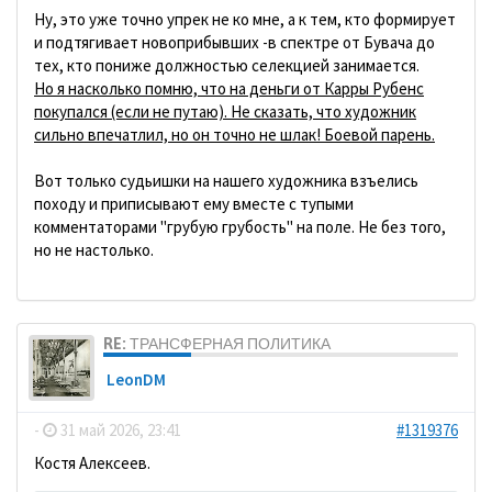
Ну, это уже точно упрек не ко мне, а к тем, кто формирует
и подтягивает новоприбывших -в спектре от Бувача до
тех, кто пониже должностью селекцией занимается.
Но я насколько помню, что на деньги от Карры Рубенс
покупался (если не путаю). Не сказать, что художник
сильно впечатлил, но он точно не шлак! Боевой парень.
Вот только судьишки на нашего художника взъелись
походу и приписывают ему вместе с тупыми
комментаторами "грубую грубость" на поле. Не без того,
но не настолько.
RE: ТРАНСФЕРНАЯ ПОЛИТИКА
LeonDM
-
31 май 2026, 23:41
#1319376
Костя Алексеев.