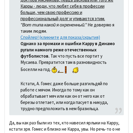
Карры - люди, что любят себя в профессии
больше, чем свою профессию и
профессиональный долг и упиваются этим.
"Вот типа какой я охрененный."
Не доверяю я
таким людям.
Спойлер! (кликните для показа/скрытия)
Однако за промахи и ошибки Карру в Динамо
ругали намного реже отечественных
футболистов.
Так что пусть все портит у
Мусаева. Превратится там в разновидность
Боселли на год.
Кстати, А. Гомес даже больше разгильдяй по
работе с мячом. Иногда по тому как он
обрабатывает мяч или как он от него как от
березы отлетает, или когда пасует в никуда,
трудно предположить в нем бразильца.
Да, вы как раз были из тех, кто навесил ярлыки на Карру,
кстати зря. Гомес и близко не Карра, увы. Но речь-то о не