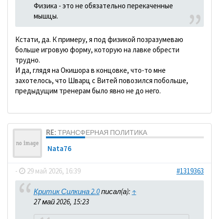
Физика - это не обязательно перекаченные
мышцы.
Кстати, да. К примеру, я под физикой позразумеваю
больше игровую форму, которую на лавке обрести
трудно.
И да, глядя на Окишора в концовке, что-то мне
захотелось, что Шварц с Витей повозился побольше,
предыдущим тренерам было явно не до него.
RE: ТРАНСФЕРНАЯ ПОЛИТИКА
Nata76
-
29 май 2026, 16:39
#1319363
Критик Силкина 2.0
писал(а):
↑
27 май 2026, 15:23