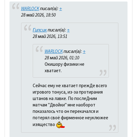
WARLOCK
писал(а):
↑
28 май 2026, 18:50
Гипсик
писал(а):
↑
28 май 2026, 13:51
WARLOCK
писал(а):
↑
28 май 2026, 01:10
Окишору физики не
хватает.
Сейчас ему не хватает прежДе всего
игрового тонуса, из-за протирания
штанов на лавке. По послеДним
матчам "Двойки" мне наоборот
показалось что он перекачался и
потерял своё фирменное неуклюжее
изящество