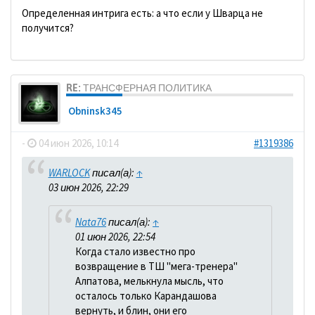
Определенная интрига есть: а что если у Шварца не
получится?
RE: ТРАНСФЕРНАЯ ПОЛИТИКА
Obninsk345
-
04 июн 2026, 10:14
#1319386
WARLOCK
писал(а):
↑
03 июн 2026, 22:29
Nata76
писал(а):
↑
01 июн 2026, 22:54
Когда стало известно про
возвращение в ТШ "мега-тренера"
Алпатова, мелькнула мысль, что
осталось только Карандашова
вернуть, и блин, они его