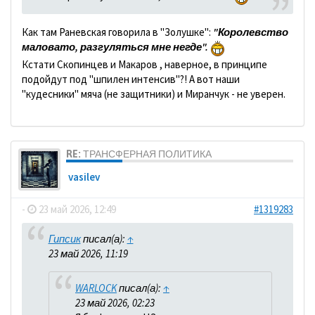
Как там Раневская говорила в "Золушке":
"Королевство
маловато, разгуляться мне негде".
Кстати Скопинцев и Макаров , наверное, в принципе
подойдут под "шпилен интенсив"?! А вот наши
"кудесники" мяча (не защитники) и Миранчук - не уверен.
RE: ТРАНСФЕРНАЯ ПОЛИТИКА
vasilev
-
23 май 2026, 12:49
#1319283
Гипсик
писал(а):
↑
23 май 2026, 11:19
WARLOCK
писал(а):
↑
23 май 2026, 02:23