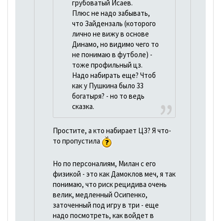
грубоватый Исаев.
Плюс не надо забывать,
что Зайдензаль (которого
лично не вижу в основе
Динамо, но видимо чего то
не понимаю в футболе) -
тоже профильный цз.
Надо набирать еще? Чтоб
как у Пушкина было 33
богатыря? - но то ведь
сказка.
Простите, а кто набирает ЦЗ? Я что-
то пропустила
Но по персоналиям, Милан с его
физикой - это как Дамоклов меч, я так
понимаю, что риск рецидива очень
велик, медленный Осипенко,
заточенный под игру в три - еще
надо посмотреть, как войдет в