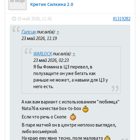
Критик Силкина 2.0
-
23 май 2026, 11:42
#1319282
Гипсик
писал(а):
↑
23 май 2026, 11:19
WARLOCK
писал(а):
↑
23 май 2026, 02:23
Я бы Фомина в ЦЗ перевел, в
полузащите он уже бегать как
раньше не может, а навыки для ЦЗ у
него есть.
А как вам вариант с использованием "любимца"
Nata76 в качестве box-to-box
Если что речь о Скопе
В паре матчей он в центре неплохо выглядел,
либо восьмёркой.
На краю ему явно тесно, поле маловато