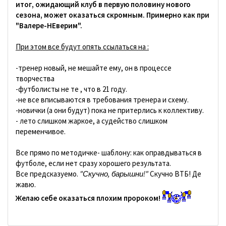
итог, ожидающий клуб в первую половину нового
сезона, может оказаться скромным. Примерно как при
"Валере-НЕверим".
При этом все будут опять ссылаться на :
-тренер новый, не мешайте ему, он в процессе
творчества
-футболисты не те , что в 21 году.
-не все вписываются в требования тренера и схему.
-новички (а они будут) пока не притерлись к коллективу.
- лето слишком жаркое, а судейство слишком
переменчивое.
Все прямо по методичке- шаблону: как оправдываться в
футболе, если нет сразу хорошего результата.
Все предсказуемо.
"Скучно, барышни!"
Скучно ВТБ! Де
жавю.
Желаю себе оказаться плохим пророком!