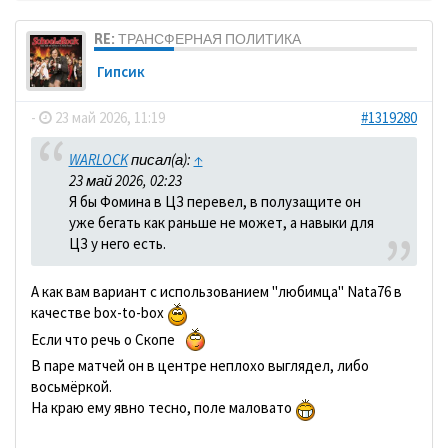
RE: ТРАНСФЕРНАЯ ПОЛИТИКА
Гипсик
-
23 май 2026, 11:19
#1319280
WARLOCK
писал(а):
↑
23 май 2026, 02:23
Я бы Фомина в ЦЗ перевел, в полузащите он
уже бегать как раньше не может, а навыки для
ЦЗ у него есть.
А как вам вариант с использованием "любимца" Nata76 в
качестве box-to-box
Если что речь о Скопе
В паре матчей он в центре неплохо выглядел, либо
восьмёркой.
На краю ему явно тесно, поле маловато