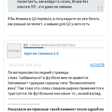
посмотреть, как войдет в сезон, Исаев без
опыта в ПЛ - это даже не смешно.
Я бы Фомина в ЦЗ перевел, в полузащите он уже бегать
как раньше не может, а навыки для ЦЗ у него есть.
RE: ТРАНСФЕРНАЯ ПОЛИТИКА
Критик Силкина 2.0
-
23 май 2026, 10:35
#1319278
По материалам последней страницы:
слово
"избавиться"
в футболе мне не нравится.
Напоминает турецкие сериалы типа "Великолепного
века". Там тоже это слово слишком широко применяется и
трактуется. Не футбольное оно какое-то , на мой взгляд.
-----------------------------------------------------------------------------
--------------------------
Показался интересным такой коммент после одной из