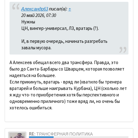
Александр63
писал(а):
↑
20 май 2026, 07:30
Нужны
ЦН, вингер-универсал, ЛЗ, вратарь (?).
И, в первую очередь, начинать разгребать
завалы мусора.
А Алексеев обещал всего два трансфера. Правда, это
было до Санта-Барбары со Шварцем, которая позволяет
надеяться на большее.
Если прикинуть, вратарь - вряд ли (хватило бы тренера
вратарей и больше наигрывать Курбана), ЦН (сколько лет
я жду что-то приобретения хотя бы перспективного и
одновременно приличного) тоже вряд ли, но очень бы
хотелось ошибиться.
RE: ТРАНСФЕРНАЯ ПОЛИТИКА