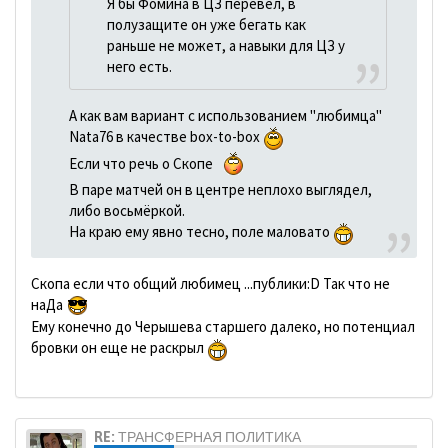
Я бы Фомина в ЦЗ перевел, в
полузащите он уже бегать как
раньше не может, а навыки для ЦЗ у
него есть.
А как вам вариант с использованием "любимца"
Nata76 в качестве box-to-box
Если что речь о Скопе
В паре матчей он в центре неплохо выглядел,
либо восьмёркой.
На краю ему явно тесно, поле маловато
Скопа если что общий любимец ...публики:D Так что не
наДа
Ему конечно до Черышева старшего далеко, но потенциал
бровки он еще не раскрыл
RE: ТРАНСФЕРНАЯ ПОЛИТИКА