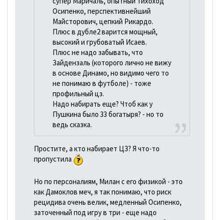
супер Маричаль, опытный тихоход
Осипенко, перспективнейший
Майсторович, цепкий Рикардо.
Плюс в дубле2 варится мощный,
высокий и грубоватый Исаев.
Плюс не надо забывать, что
Зайдензаль (которого лично не вижу
в основе Динамо, но видимо чего то
не понимаю в футболе) - тоже
профильный цз.
Надо набирать еще? Чтоб как у
Пушкина было 33 богатыря? - но то
ведь сказка.
Простите, а кто набирает ЦЗ? Я что-то
пропустила
Но по персоналиям, Милан с его физикой - это
как Дамоклов меч, я так понимаю, что риск
рецидива очень велик, медленный Осипенко,
заточенный под игру в три - еще надо