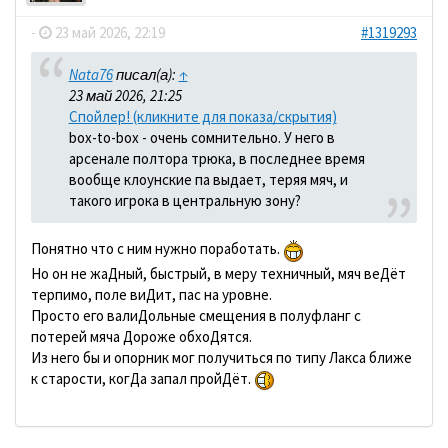
-
23 май 2026, 22:19
#1319293
Nata76
писал(а):
↑
23 май 2026, 21:25
Спойлер! (кликните для показа/скрытия)
box-to-box - очень сомнительно. У него в
арсенале полтора трюка, в последнее время
вообще клоунские па выдает, теряя мяч, и
такого игрока в центральную зону?
Понятно что с ним нужно поработать.
Но он не жаДный, быстрый, в меру техничный, мяч веДёт
терпимо, поле виДит, пас на уровне.
Просто его валиДольные смещения в полуфланг с
потерей мяча Дороже обхоДятся.
Из него бы и опорник мог получиться по типу Лакса ближе
к старости, когДа запал пройДёт.