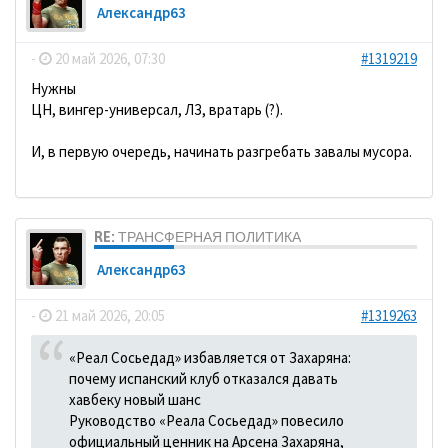
Александр63
-
20 май 2026, 07:30
#1319219
Нужны
ЦН, вингер-универсал, ЛЗ, вратарь (?).
И, в первую очередь, начинать разгребать завалы мусора.
RE: ТРАНСФЕРНАЯ ПОЛИТИКА
Александр63
-
21 май 2026, 20:05
#1319263
«Реал Сосьедад» избавляется от Захаряна:
почему испанский клуб отказался давать
хавбеку новый шанс
Руководство «Реала Сосьедад» повесило
официальный ценник на Арсена Захаряна,