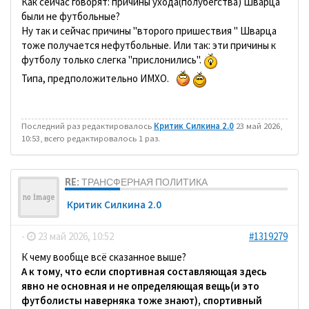
Как сейчас говорят: причины ухода(полубегства) Шварца
были не футбольные?
Ну так и сейчас причины "второго пришествия " Шварца
тоже получается нефутбольные. Или так: эти причины к
футболу только слегка "прислонились".
Типа, предположительно ИМХО.
Последний раз редактировалось
Критик Силкина 2.0
23 май 2026,
10:53, всего редактировалось 1 раз.
RE: ТРАНСФЕРНАЯ ПОЛИТИКА
Критик Силкина 2.0
-
23 май 2026, 10:52
#1319279
К чему вообще всё сказанное выше?
А к тому, что если спортивная составляющая здесь
явно не основная и не определяющая вещь(и это
футболисты наверняка тоже знают), спортивный