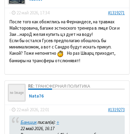
-
22 май 2026, 17:34
#1319271
После того как обожглись на Фернандесе, на травмах
Майсторовича, багаже эстноского тренера в лмце Оси и
Заи ...нароД желая купить цз дует на воду!
Если бы остался Гусев предполагаю обошлось бы
минимализмом, а вот с Сандро будут искать прикуп.
Какой? Тоже непонятно
Но раз Шварц приходит,
банкиры на трансферы отслюнявят!
RE: ТРАНСФЕРНАЯ ПОЛИТИКА
Nata76
-
22 май 2026, 22:01
#1319273
Банщик
писал(а):
↑
22 май 2026, 16:17