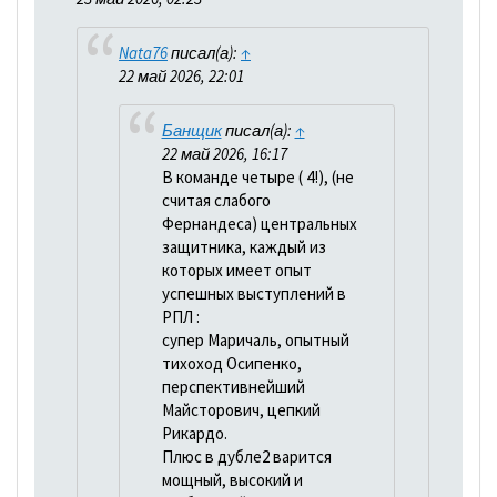
Nata76
писал(а):
↑
22 май 2026, 22:01
Банщик
писал(а):
↑
22 май 2026, 16:17
В команде четыре ( 4!), (не
считая слабого
Фернандеса) центральных
защитника, каждый из
которых имеет опыт
успешных выступлений в
РПЛ :
супер Маричаль, опытный
тихоход Осипенко,
перспективнейший
Майсторович, цепкий
Рикардо.
Плюс в дубле2 варится
мощный, высокий и