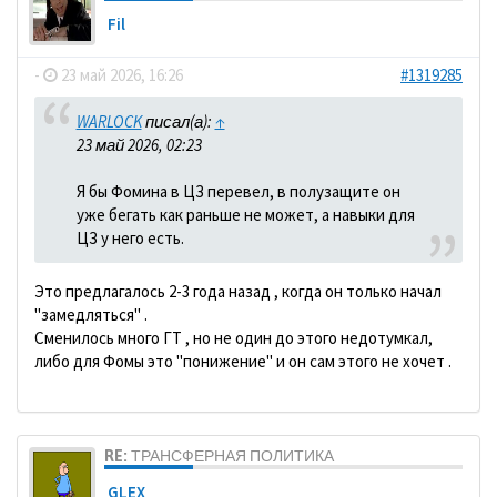
Fil
-
23 май 2026, 16:26
#1319285
WARLOCK
писал(а):
↑
23 май 2026, 02:23
Я бы Фомина в ЦЗ перевел, в полузащите он
уже бегать как раньше не может, а навыки для
ЦЗ у него есть.
Это предлагалось 2-3 года назад , когда он только начал
"замедляться" .
Сменилось много ГТ , но не один до этого недотумкал,
либо для Фомы это "понижение" и он сам этого не хочет .
RE: ТРАНСФЕРНАЯ ПОЛИТИКА
GLEX