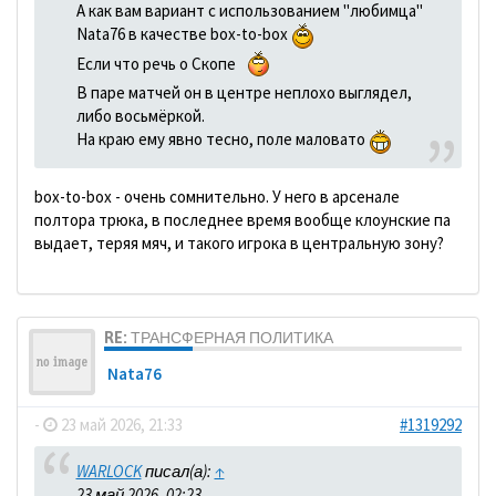
А как вам вариант с использованием "любимца"
Nata76 в качестве box-to-box
Если что речь о Скопе
В паре матчей он в центре неплохо выглядел,
либо восьмёркой.
На краю ему явно тесно, поле маловато
box-to-box - очень сомнительно. У него в арсенале
полтора трюка, в последнее время вообще клоунские па
выдает, теряя мяч, и такого игрока в центральную зону?
RE: ТРАНСФЕРНАЯ ПОЛИТИКА
Nata76
-
23 май 2026, 21:33
#1319292
WARLOCK
писал(а):
↑
23 май 2026, 02:23