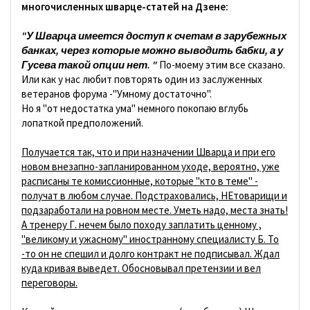
многочисленных шварце-статей на Дзене:
"У Шварца имеется доступ к счетам в зарубежных
банках, через которые можно выводить бабки, а у
Гусева такой опции нет. "
По-моему этим все сказано.
Или как у нас любит повторять один из заслуженных
ветеранов форума -"Умному достаточно".
Но я "от недостатка ума" немного покопаю вглубь
лопаткой предположений.
Получается так, что и при назначении Шварца и при его
новом внезапно-запланированном уходе, вероятно, уже
расписаны те комиссионные, которые "кто в теме" -
получат в любом случае. Подстраховались, НЕтоварищи и
подзаработали на ровном месте. Уметь надо, места знать!
А тренеру Г. нечем было походу заплатить ценному ,
"великому и ужасному" иностранному специалисту Б. То
-то он не спешил и долго контракт не подписывал. Ждал
куда кривая выведет. Обосновывал претензии и вел
переговоры.