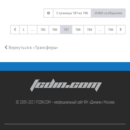
Страница
787
из
796
15903 сообщения
1
…
785
786
787
788
789
…
796
Вернуться в «Трансферы»
FCDIN.COM
© 2005-2021 FCDIN.COM - неофициальный сайт ФК «Динамо» Москва