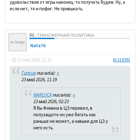
удовольствия от игры наконец-то получать будем. Ну, а
если нет, то и пофиг. Не привыкать.
RE: ТРАНСФЕРНАЯ ПОЛИТИКА
Nata76
-
23 май 2026, 21:25
#1319291
Гипсик
писал(а):
↑
23 май 2026, 11:19
WARLOCK
писал(а):
↑
23 май 2026, 02:23
Я бы Фомина в ЦЗ перевел, в
полузащите он уже бегать как
раньше не может, а навыки для ЦЗ у
него есть.