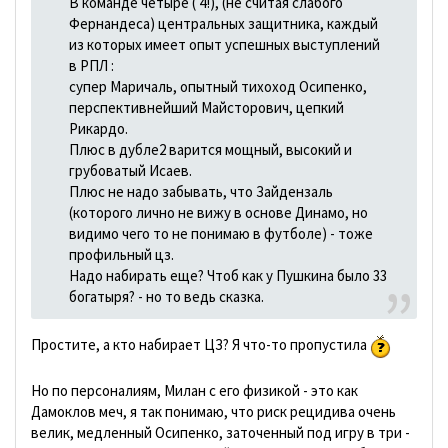
В команде четыре ( 4!), (не считая слабого
Фернандеса) центральных защитника, каждый
из которых имеет опыт успешных выступлений
в РПЛ :
супер Маричаль, опытный тихоход Осипенко,
перспективнейший Майсторович, цепкий
Рикардо.
Плюс в дубле2 варится мощный, высокий и
грубоватый Исаев.
Плюс не надо забывать, что Зайдензаль
(которого лично не вижу в основе Динамо, но
видимо чего то не понимаю в футболе) - тоже
профильный цз.
Надо набирать еще? Чтоб как у Пушкина было 33
богатыря? - но то ведь сказка.
Простите, а кто набирает ЦЗ? Я что-то пропустила
Но по персоналиям, Милан с его физикой - это как
Дамоклов меч, я так понимаю, что риск рецидива очень
велик, медленный Осипенко, заточенный под игру в три -