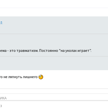
:
↑
ема - это травматизм. Постоянно "на уколах играет".
го не ляпнуть лишнего
ТИКА
33