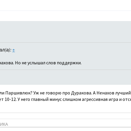
ал(а):
↑
енахова. Но не услышал слов поддержки.
.
и Паршивлюк? Уж не говорю про Дуракова. А Ненахов лучший 
т 10-12. У него главный минус слишком агрессивная игра и от
ТИКА