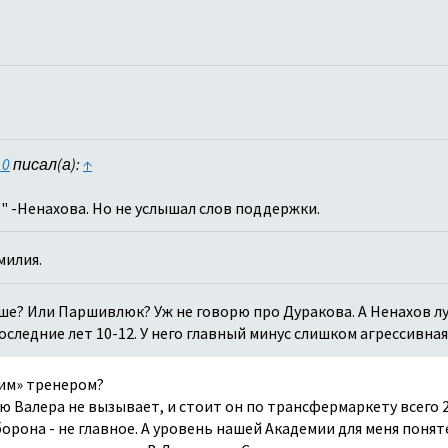
.0
писал(а):
↑
о" -Ненахова. Но не услышал слов поддержки.
милия.
е? Или Паршивлюк? Уж не говорю про Дуракова. А Ненахов лу
следние лет 10-12. У него главный минус слишком агрессивная
им» тренером?
 Валера не вызывает, и стоит он по трансфермаркету всего 2,
орона - не главное. А уровень нашей Академии для меня поня