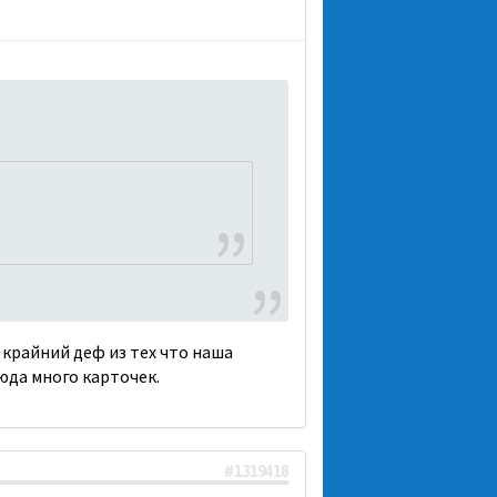
крайний деф из тех что наша
сюда много карточек.
#1319418