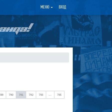
×
МЕНЮ
ВХОД
АНДА!
789
790
791
792
793
…
795