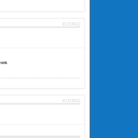
#1319422
ния.
#1319423