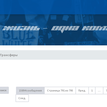
 ЖИЗНЬ – ОДНА КОМ
Трансферы
Поиск
15894 сообщения
Страница
791
из
795
Пред.
1
…
След.