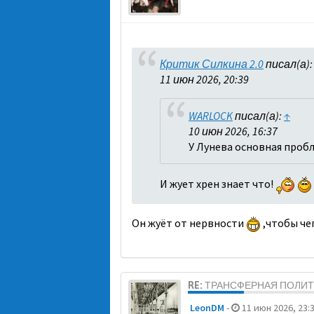
Критик Силкина 2.0
писал(а)
11 июн 2026, 20:39
WARLOCK
писал(а):
↑
10 июн 2026, 16:37
У Лунева основная пробл
И жует хрен знает что!
Он жуёт от нервности
,чтобы че
RE: ТРАНСФЕРНАЯ ПОЛИ
LeonDM
-
11 июн 2026, 23: