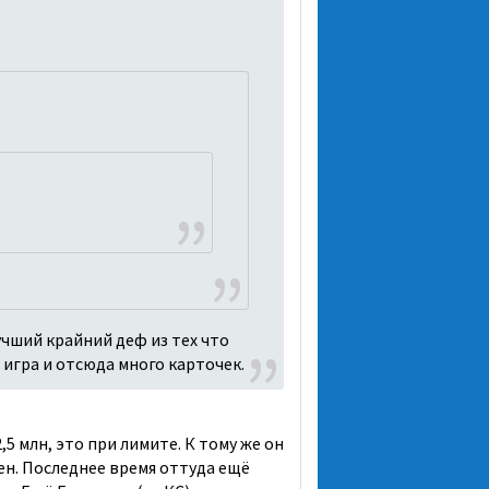
чший крайний деф из тех что
 игра и отсюда много карточек.
5 млн, это при лимите. К тому же он
тен. Последнее время оттуда ещё