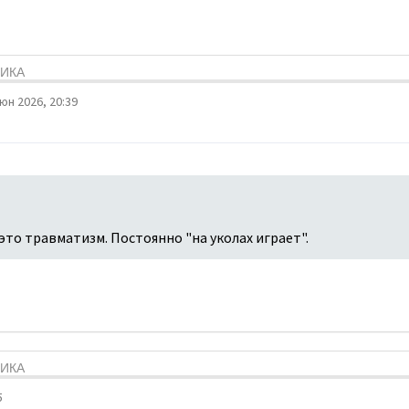
ТИКА
юн 2026, 20:39
это травматизм. Постоянно "на уколах играет".
ТИКА
5