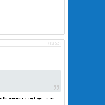
#1319421
 Нехайчика,т.к. ему будет легче