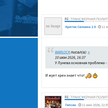
RE: ТРАНСФЕРНАЯ ПОЛИ
Критик Силкина 2.0
-
11 и
WARLOCK
писал(а):
↑
10 июн 2026, 16:37
У Лунева основная проблема - 
И жует хрен знает что!
RE: ТРАНСФЕРНАЯ ПОЛИ
Гипсик
-
11 июн 2026, 22:3