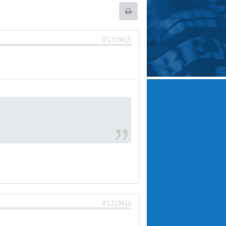
#1319415
#1319416