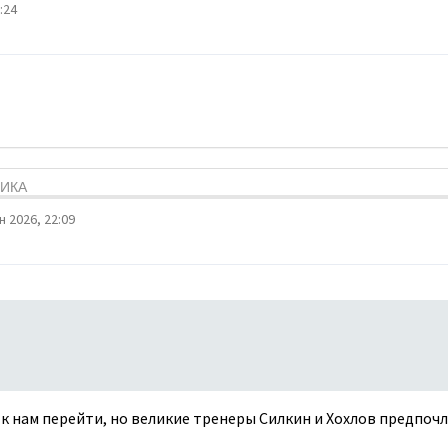
:24
ТИКА
 2026, 22:09
г к нам перейти, но великие тренеры Силкин и Хохлов предпочли