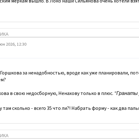
ским меркам вышло. В Локо наши Сильянова очень хотели взят
ТИКА
юн 2026, 12:30
Горшкова за ненадобностью, вроде как уже планировали, пот
ем?
хова в свою недосборную, Ненахову только в плюс.
"Гранаты 
 там сколько - всего 35 что ли?! Набрать форму - как два пал
ТИКА