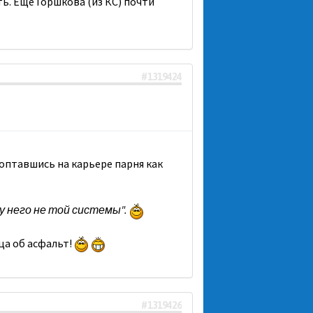
ь. Ещё Горшкова (из КС) почти
#1319424
оптавшись на карьере парня как
у него не той системы".
ьца об асфальт!
#1319426