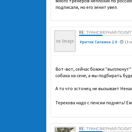
много тренеров неплохих по россий
подписали, но его зенит увел.
RE: ТРАНСФЕРНАЯ ПОЛИ
Критик Силкина 2.0
-
13 и
Вот-вот, сейчас бомжи "выплюнут" 
собака на сене, а мы подбирать буд
А то что эстонец не вызывает Нена
Терехова надо с пенсии поднять! Ему
RE: ТРАНСФЕРНАЯ ПОЛИ