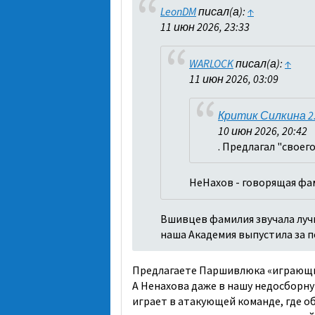
LeonDM
писал(а):
↑
11 июн 2026, 23:33
WARLOCK
писал(а):
↑
11 июн 2026, 03:09
Критик Силкина 2
10 июн 2026, 20:42
. Предлагал "своег
НеНахов - говорящая фа
Вшивцев фамилия звучала лучш
наша Академия выпустила за по
Предлагаете Паршивлюка «играющ
А Ненахова даже в нашу недосборную
играет в атакующей команде, где об