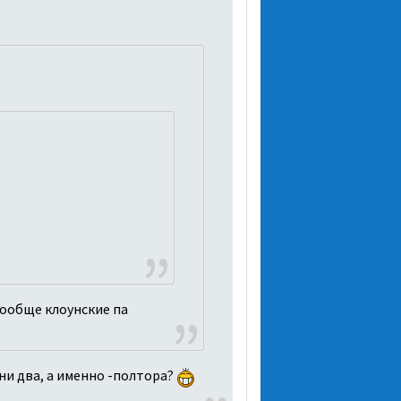
вообще клоунские па
ни два, а именно -полтора?