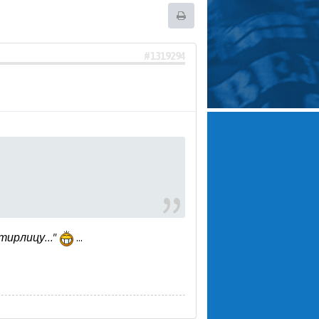
#1319294
ирлицу..."
...