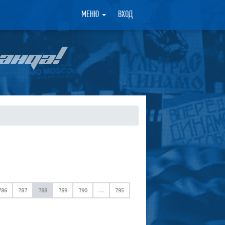
×
МЕНЮ
ВХОД
АНДА!
786
787
788
789
790
…
795