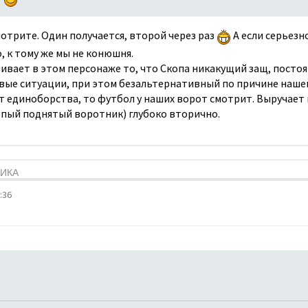
отрите. Один получается, второй через раз
А если серьезно
о, к тому же мы не конюшня.
ивает в этом персонаже то, что Скопа никакущий защ, посто
ые ситуации, при этом безальтернативный по причине нашей 
т единоборства, то футбол у наших ворот смотрит. Выручает 
епый поднятый воротник) глубоко вторично.
ТИКА
:36