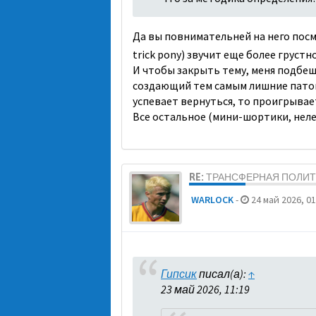
Да вы повнимательней на него посм
trick pony) звучит еще более грустн
И чтобы закрыть тему, меня подбеш
создающий тем самым лишние патов
успевает вернуться, то проигрывае
Все остальное (мини-шортики, нел
RE: ТРАНСФЕРНАЯ ПОЛИ
WARLOCK
-
24 май 2026, 01
Гипсик
писал(а):
↑
23 май 2026, 11:19