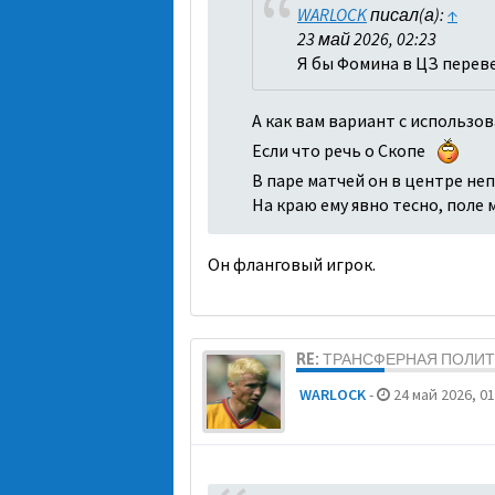
WARLOCK
писал(а):
↑
23 май 2026, 02:23
Я бы Фомина в ЦЗ перевел
А как вам вариант с использо
Если что речь о Скопе
В паре матчей он в центре не
На краю ему явно тесно, поле
Он фланговый игрок.
RE: ТРАНСФЕРНАЯ ПОЛИ
WARLOCK
-
24 май 2026, 01