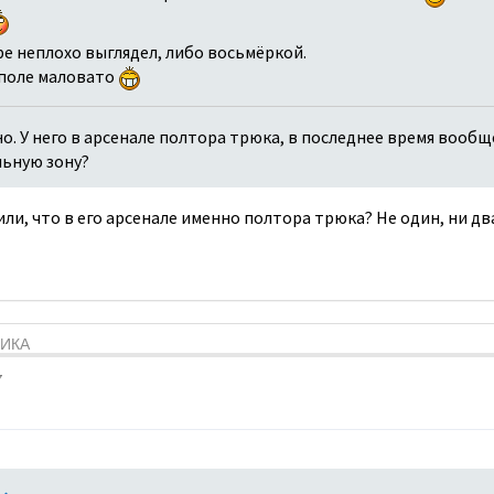
ре неплохо выглядел, либо восьмёркой.
 поле маловато
о. У него в арсенале полтора трюка, в последнее время вообщ
льную зону?
ли, что в его арсенале именно полтора трюка? Не один, ни дв
ТИКА
7