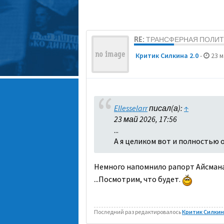
RE: ТРАНСФЕРНАЯ ПОЛИ
Критик Силкина 2.0
-
23 м
Ellesselarr
писал(а):
↑
23 май 2026, 17:56
...
А я целиком вот и полностью 
Немного напомнило рапорт Айсмана
...Посмотрим, что будет.
Последний раз редактировалось
Критик Силкина