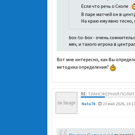
Если что речь о Скопе
В паре матчей он в цент
На краю ему явно тесно,
box-to-box - очень сомнительн
мяч, и такого игрока в центра
Вот мне интересно, как Вы определи
методика определения?
RE: ТРАНСФЕРНАЯ ПОЛИ
Nata76
-
23 май 2026, 23:1