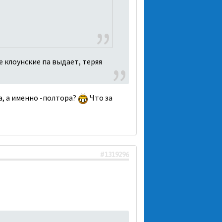
е клоунские па выдает, теряя
а, а именно -полтора?
Что за
#1319296