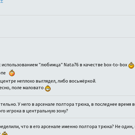
:
↑
 с использованием "любимца" Nata76 в качестве box-to-box
опе
 центре неплохо выглядел, либо восьмёркой.
тесно, поле маловато
ительно. У него в арсенале полтора трюка, в последнее время 
кого игрока в центральную зону?
ределили, что в его арсенале именно полтора трюка? Не один, 
?