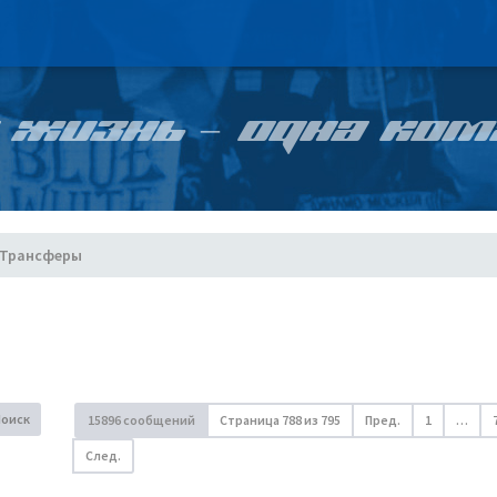
 ЖИЗНЬ – ОДНА КОМ
Трансферы
Поиск
15896 сообщений
Страница
788
из
795
Пред.
1
…
След.