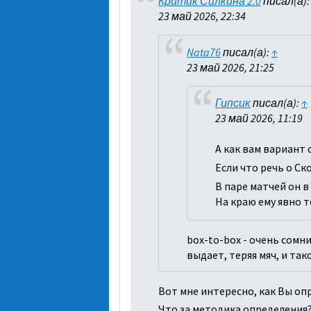
Критик Силкина 2.0
писал(а)
23 май 2026, 22:34
Nata76
писал(а):
↑
23 май 2026, 21:25
Гипсик
писал(а):
↑
23 май 2026, 11:19
А как вам вариант
Если что речь о Ск
В паре матчей он в
На краю ему явно 
box-to-box - очень сомн
выдает, теряя мяч, и та
Вот мне интересно, как Вы оп
Что за методика определения