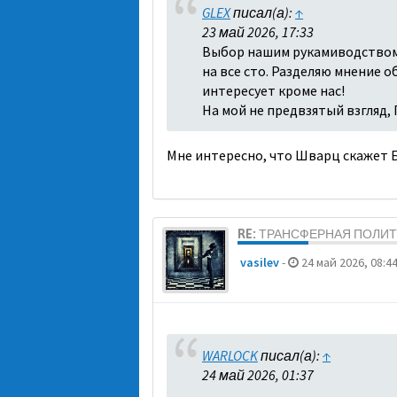
GLEX
писал(а):
↑
23 май 2026, 17:33
Выбор нашим рукамиводством ш
на все сто. Разделяю мнение 
интересует кроме нас!
На мой не предвзятый взгляд, 
Мне интересно, что Шварц скажет 
RE: ТРАНСФЕРНАЯ ПОЛИ
vasilev
-
24 май 2026, 08:4
WARLOCK
писал(а):
↑
24 май 2026, 01:37