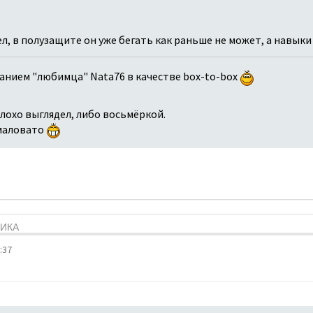
, в полузащите он уже бегать как раньше не может, а навыки д
ванием "любимца" Nata76 в качестве box-to-box
плохо выглядел, либо восьмёркой.
 маловато
ТИКА
:37