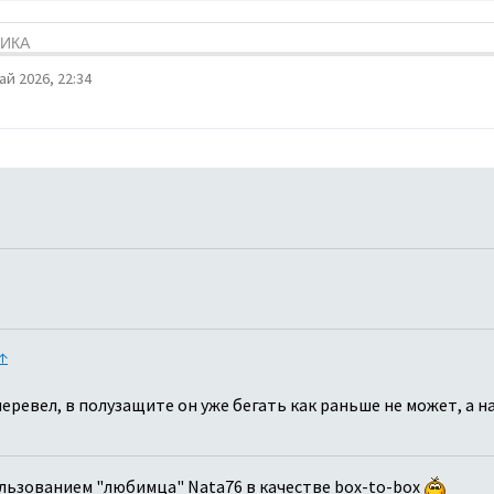
ТИКА
ай 2026, 22:34
↑
еревел, в полузащите он уже бегать как раньше не может, а на
ользованием "любимца" Nata76 в качестве box-to-box