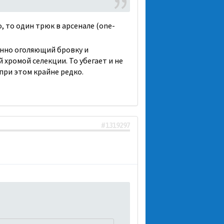
, то один трюк в арсенале (one-
янно оголяющий бровку и
хромой селекции. То убегает и не
при этом крайне редко.
#1319297