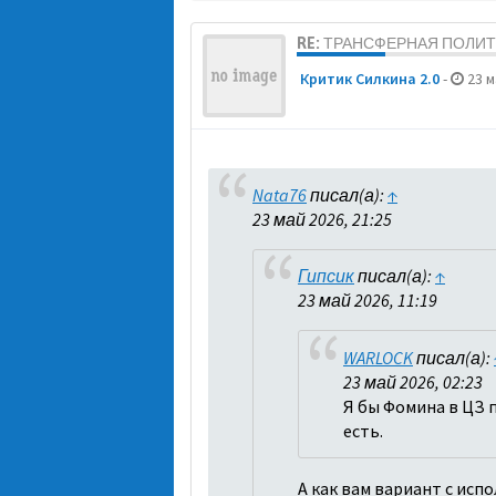
RE: ТРАНСФЕРНАЯ ПОЛИ
Критик Силкина 2.0
-
23 м
Nata76
писал(а):
↑
23 май 2026, 21:25
Гипсик
писал(а):
↑
23 май 2026, 11:19
WARLOCK
писал(а):
23 май 2026, 02:23
Я бы Фомина в ЦЗ п
есть.
А как вам вариант с исп