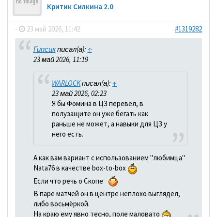
Критик Силкина 2.0
-
23 май 2026, 11:42
#1319282
Гипсик
писал(а):
↑
23 май 2026, 11:19
WARLOCK
писал(а):
↑
23 май 2026, 02:23
Я бы Фомина в ЦЗ перевел, в
полузащите он уже бегать как
раньше не может, а навыки для ЦЗ у
него есть.
А как вам вариант с использованием "любимца"
Nata76 в качестве box-to-box
Если что речь о Скопе
В паре матчей он в центре неплохо выглядел,
либо восьмёркой.
На краю ему явно тесно, поле маловато