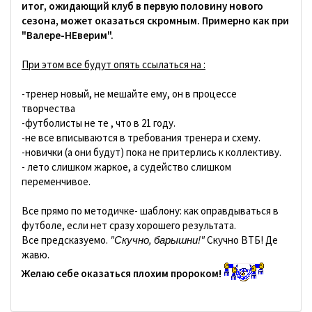
итог, ожидающий клуб в первую половину нового
сезона, может оказаться скромным. Примерно как при
"Валере-НЕверим".
При этом все будут опять ссылаться на :
-тренер новый, не мешайте ему, он в процессе
творчества
-футболисты не те , что в 21 году.
-не все вписываются в требования тренера и схему.
-новички (а они будут) пока не притерлись к коллективу.
- лето слишком жаркое, а судейство слишком
переменчивое.
Все прямо по методичке- шаблону: как оправдываться в
футболе, если нет сразу хорошего результата.
Все предсказуемо.
"Скучно, барышни!"
Скучно ВТБ! Де
жавю.
Желаю себе оказаться плохим пророком!