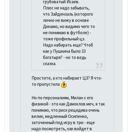
грубоватый Исаев.
Плюс не надо забывать,
что Зайдензаль (которого
лично не вижу в основе
Динамо, но видимо чего то
не понимаю в футболе) -
тоже профильный цз.
Надо набирать еще? Чтоб
как у Пушкина было 33
богатыря? - но то ведь
сказка.
Простите, а кто набирает ЦЗ? Я что-
то пропустила
Но по персоналиям, Милан с его
физикой - это как Дамоклов меч, я так
понимаю, что риск рецидива очень
велик, медленный Осипенко,
заточенный под игру в три - еще
надо посмотреть, как войдет в