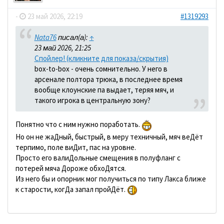
-
23 май 2026, 22:19
#1319293
Nata76
писал(а):
↑
23 май 2026, 21:25
Спойлер! (кликните для показа/скрытия)
box-to-box - очень сомнительно. У него в
арсенале полтора трюка, в последнее время
вообще клоунские па выдает, теряя мяч, и
такого игрока в центральную зону?
Понятно что с ним нужно поработать.
Но он не жаДный, быстрый, в меру техничный, мяч веДёт
терпимо, поле виДит, пас на уровне.
Просто его валиДольные смещения в полуфланг с
потерей мяча Дороже обхоДятся.
Из него бы и опорник мог получиться по типу Лакса ближе
к старости, когДа запал пройДёт.