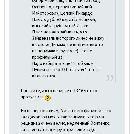
супер Маричаль, опытный тихоход
Осипенко, перспективнейший
Майсторович, цепкий Рикардо.
Плюс в дубле2 варится мощный,
высокий и грубоватый Исаев.
Плюс не надо забывать, что
Зайдензаль (которого лично не вижу
в основе Динамо, но видимо чего то
не понимаю в футболе) - тоже
профильный цз.
Надо набирать еще? Чтоб как у
Пушкина было 33 богатыря? - но то
ведь сказка.
Простите, а кто набирает ЦЗ? Я что-то
пропустила
Но по персоналиям, Милан с его физикой - это
как Дамоклов меч, я так понимаю, что риск
рецидива очень велик, медленный Осипенко,
заточенный под игру в три - еще надо