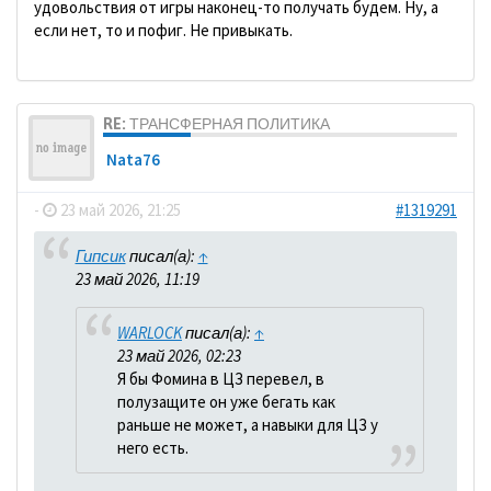
удовольствия от игры наконец-то получать будем. Ну, а
если нет, то и пофиг. Не привыкать.
RE: ТРАНСФЕРНАЯ ПОЛИТИКА
Nata76
-
23 май 2026, 21:25
#1319291
Гипсик
писал(а):
↑
23 май 2026, 11:19
WARLOCK
писал(а):
↑
23 май 2026, 02:23
Я бы Фомина в ЦЗ перевел, в
полузащите он уже бегать как
раньше не может, а навыки для ЦЗ у
него есть.