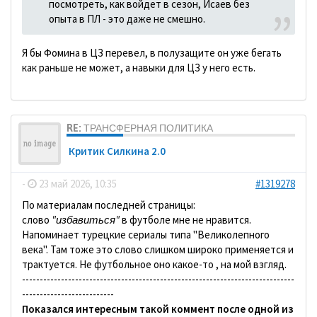
посмотреть, как войдет в сезон, Исаев без
опыта в ПЛ - это даже не смешно.
Я бы Фомина в ЦЗ перевел, в полузащите он уже бегать
как раньше не может, а навыки для ЦЗ у него есть.
RE: ТРАНСФЕРНАЯ ПОЛИТИКА
Критик Силкина 2.0
-
23 май 2026, 10:35
#1319278
По материалам последней страницы:
слово
"избавиться"
в футболе мне не нравится.
Напоминает турецкие сериалы типа "Великолепного
века". Там тоже это слово слишком широко применяется и
трактуется. Не футбольное оно какое-то , на мой взгляд.
-----------------------------------------------------------------------------
--------------------------
Показался интересным такой коммент после одной из