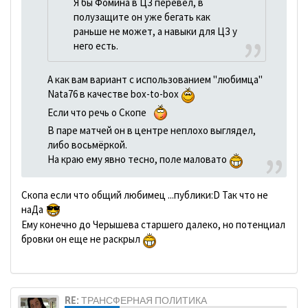
Я бы Фомина в ЦЗ перевел, в
полузащите он уже бегать как
раньше не может, а навыки для ЦЗ у
него есть.
А как вам вариант с использованием "любимца"
Nata76 в качестве box-to-box
Если что речь о Скопе
В паре матчей он в центре неплохо выглядел,
либо восьмёркой.
На краю ему явно тесно, поле маловато
Скопа если что общий любимец ...публики:D Так что не
наДа
Ему конечно до Черышева старшего далеко, но потенциал
бровки он еще не раскрыл
RE: ТРАНСФЕРНАЯ ПОЛИТИКА