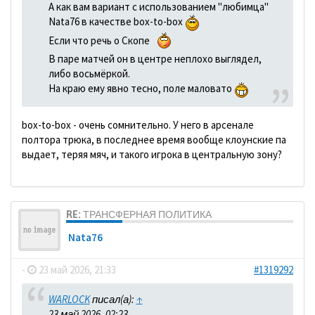
А как вам вариант с использованием "любимца"
Nata76 в качестве box-to-box
Если что речь о Скопе
В паре матчей он в центре неплохо выглядел,
либо восьмёркой.
На краю ему явно тесно, поле маловато
box-to-box - очень сомнительно. У него в арсенале
полтора трюка, в последнее время вообще клоунские па
выдает, теряя мяч, и такого игрока в центральную зону?
RE: ТРАНСФЕРНАЯ ПОЛИТИКА
Nata76
-
23 май 2026, 21:33
#1319292
WARLOCK
писал(а):
↑
23 май 2026, 02:23