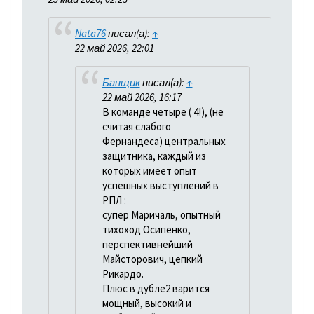
Nata76
писал(а):
↑
22 май 2026, 22:01
Банщик
писал(а):
↑
22 май 2026, 16:17
В команде четыре ( 4!), (не
считая слабого
Фернандеса) центральных
защитника, каждый из
которых имеет опыт
успешных выступлений в
РПЛ :
супер Маричаль, опытный
тихоход Осипенко,
перспективнейший
Майсторович, цепкий
Рикардо.
Плюс в дубле2 варится
мощный, высокий и