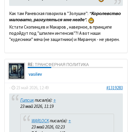
Как там Раневская говорила в "Золушке":
"Королевство
маловато, разгуляться мне негде".
Кстати Скопинцев и Макаров , наверное, в принципе
подойдут под "шпилен интенсив"?! А вот наши
"кудесники" мяча (не защитники) и Миранчук - не уверен.
RE: ТРАНСФЕРНАЯ ПОЛИТИКА
vasilev
-
23 май 2026, 12:49
#1319283
Гипсик
писал(а):
↑
23 май 2026, 11:19
WARLOCK
писал(а):
↑
23 май 2026, 02:23