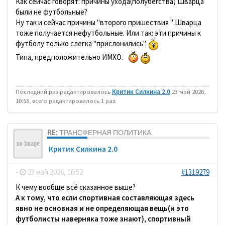
Как сейчас говорят: причины ухода(полубегства) Шварца
были не футбольные?
Ну так и сейчас причины "второго пришествия " Шварца
тоже получается нефутбольные. Или так: эти причины к
футболу только слегка "прислонились".
Типа, предположительно ИМХО.
Последний раз редактировалось
Критик Силкина 2.0
23 май 2026,
10:53, всего редактировалось 1 раз.
RE: ТРАНСФЕРНАЯ ПОЛИТИКА
Критик Силкина 2.0
-
23 май 2026, 10:52
#1319279
К чему вообще всё сказанное выше?
А к тому, что если спортивная составляющая здесь
явно не основная и не определяющая вещь(и это
футболисты наверняка тоже знают), спортивный