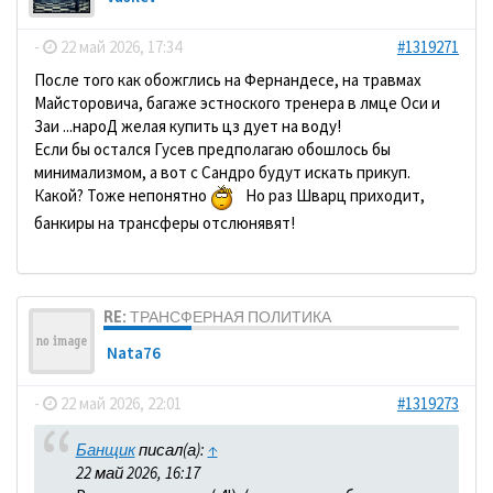
-
22 май 2026, 17:34
#1319271
После того как обожглись на Фернандесе, на травмах
Майсторовича, багаже эстноского тренера в лмце Оси и
Заи ...нароД желая купить цз дует на воду!
Если бы остался Гусев предполагаю обошлось бы
минимализмом, а вот с Сандро будут искать прикуп.
Какой? Тоже непонятно
Но раз Шварц приходит,
банкиры на трансферы отслюнявят!
RE: ТРАНСФЕРНАЯ ПОЛИТИКА
Nata76
-
22 май 2026, 22:01
#1319273
Банщик
писал(а):
↑
22 май 2026, 16:17