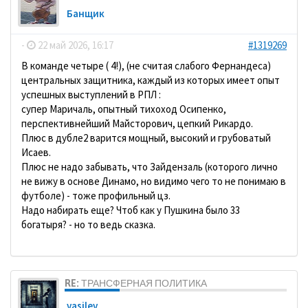
Банщик
-
22 май 2026, 16:17
#1319269
В команде четыре ( 4!), (не считая слабого Фернандеса)
центральных защитника, каждый из которых имеет опыт
успешных выступлений в РПЛ :
супер Маричаль, опытный тихоход Осипенко,
перспективнейший Майсторович, цепкий Рикардо.
Плюс в дубле2 варится мощный, высокий и грубоватый
Исаев.
Плюс не надо забывать, что Зайдензаль (которого лично
не вижу в основе Динамо, но видимо чего то не понимаю в
футболе) - тоже профильный цз.
Надо набирать еще? Чтоб как у Пушкина было 33
богатыря? - но то ведь сказка.
RE: ТРАНСФЕРНАЯ ПОЛИТИКА
vasilev