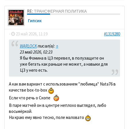
RE: ТРАНСФЕРНАЯ ПОЛИТИКА
Гипсик
-
23 май 2026, 11:19
#1319280
WARLOCK
писал(а):
↑
23 май 2026, 02:23
Я бы Фомина в ЦЗ перевел, в полузащите он
уже бегать как раньше не может, а навыки для
ЦЗ у него есть.
А как вам вариант с использованием "любимца" Nata76 в
качестве box-to-box
Если что речь о Скопе
В паре матчей он в центре неплохо выглядел, либо
восьмёркой.
На краю ему явно тесно, поле маловато