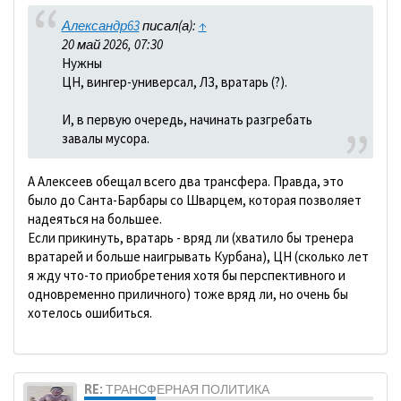
Александр63
писал(а):
↑
20 май 2026, 07:30
Нужны
ЦН, вингер-универсал, ЛЗ, вратарь (?).
И, в первую очередь, начинать разгребать
завалы мусора.
А Алексеев обещал всего два трансфера. Правда, это
было до Санта-Барбары со Шварцем, которая позволяет
надеяться на большее.
Если прикинуть, вратарь - вряд ли (хватило бы тренера
вратарей и больше наигрывать Курбана), ЦН (сколько лет
я жду что-то приобретения хотя бы перспективного и
одновременно приличного) тоже вряд ли, но очень бы
хотелось ошибиться.
RE: ТРАНСФЕРНАЯ ПОЛИТИКА