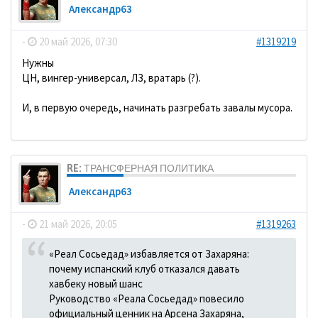
Александр63
-
20 май 2026, 07:30
#1319219
Нужны
ЦН, вингер-универсал, ЛЗ, вратарь (?).
И, в первую очередь, начинать разгребать завалы мусора.
RE: ТРАНСФЕРНАЯ ПОЛИТИКА
Александр63
-
21 май 2026, 20:05
#1319263
«Реал Сосьедад» избавляется от Захаряна:
почему испанский клуб отказался давать
хавбеку новый шанс
Руководство «Реала Сосьедад» повесило
официальный ценник на Арсена Захаряна,