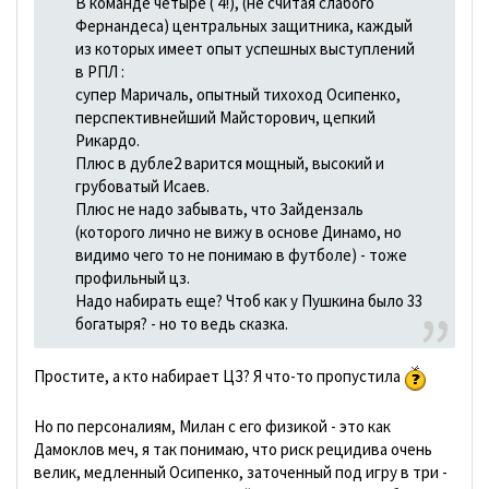
В команде четыре ( 4!), (не считая слабого
Фернандеса) центральных защитника, каждый
из которых имеет опыт успешных выступлений
в РПЛ :
супер Маричаль, опытный тихоход Осипенко,
перспективнейший Майсторович, цепкий
Рикардо.
Плюс в дубле2 варится мощный, высокий и
грубоватый Исаев.
Плюс не надо забывать, что Зайдензаль
(которого лично не вижу в основе Динамо, но
видимо чего то не понимаю в футболе) - тоже
профильный цз.
Надо набирать еще? Чтоб как у Пушкина было 33
богатыря? - но то ведь сказка.
Простите, а кто набирает ЦЗ? Я что-то пропустила
Но по персоналиям, Милан с его физикой - это как
Дамоклов меч, я так понимаю, что риск рецидива очень
велик, медленный Осипенко, заточенный под игру в три -