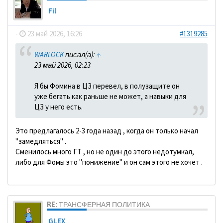
Fil
-
23 май 2026, 16:26
#1319285
WARLOCK
писал(а):
↑
23 май 2026, 02:23
Я бы Фомина в ЦЗ перевел, в полузащите он
уже бегать как раньше не может, а навыки для
ЦЗ у него есть.
Это предлагалось 2-3 года назад , когда он только начал
"замедляться" .
Сменилось много ГТ , но не один до этого недотумкал,
либо для Фомы это "понижение" и он сам этого не хочет .
RE: ТРАНСФЕРНАЯ ПОЛИТИКА
GLEX