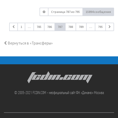
Страница
787
из
795
15894 сообщения
1
…
785
786
787
788
789
…
795
Вернуться в «Трансферы»
FCDIN.COM
© 2005-2021 FCDIN.COM - неофициальный сайт ФК «Динамо» Москва