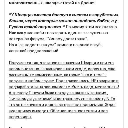
многочисленных шварце-статей на Дзене:
"У Шварца имеется доступ к счетам в зарубежных
банках, через которые можно выводить бабки, а у
Гусева такой опции нет. "
По-моему этим все сказано.
Или как у нас любит повторять один из заслуженных
ветеранов форума -"Умному достаточно".
Но я "от недостатка ума" немного покопаю вглубь
лопаткой предположений.
Получается так, что и при назначении Шварца и при его
новом внезапно-запланированном уходе, вероятно, уже
расписаны те комиссионные, которые "кто в теме" -
получат в любом случае. Подстраховались, НЕтоварищи и
подзаработали на ровном месте. Уметь надо, места знать!
А тренеру Г. нечем было походу заплатить ценному ,
"великому и ужасному" иностранному специалисту Б. То
-то он не спешил и долго контракт не подписывал. Ждал
куда кривая выведет. Обосновывал претензии и вел
переговоры.