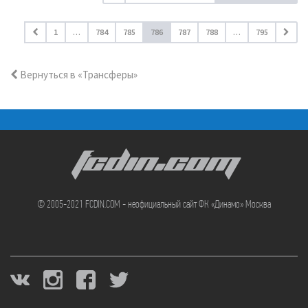
1
…
784
785
786
787
788
…
795
Вернуться в «Трансферы»
FCDIN.COM
© 2005-2021 FCDIN.COM - неофициальный сайт ФК «Динамо» Москва