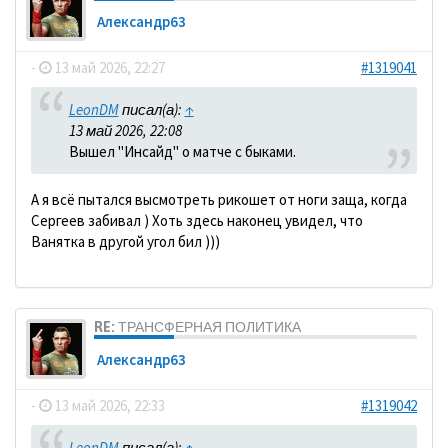
Александр63
-
13 май 2026, 22:27
#1319041
LeonDM
писал(а):
↑
13 май 2026, 22:08
Вышел "Инсайд" о матче с быками.
А я всё пытался высмотреть рикошет от ноги заща, когда
Сергеев забивал ) Хоть здесь наконец увидел, что
Ванятка в другой угол бил )))
RE: ТРАНСФЕРНАЯ ПОЛИТИКА
Александр63
-
13 май 2026, 22:33
#1319042
LeonDM
писал(а):
↑