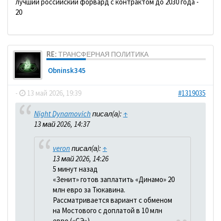
лучший российский форвард с контрактом до 2030 года -
20
RE: ТРАНСФЕРНАЯ ПОЛИТИКА
Obninsk345
-
13 май 2026, 19:39
#1319035
Night Dynamovich
писал(а):
↑
13 май 2026, 14:37
veron
писал(а):
↑
13 май 2026, 14:26
5 минут назад
«Зенит» готов заплатить «Динамо» 20
млн евро за Тюкавина.
Рассматривается вариант с обменом
на Мостового с доплатой в 10 млн
евро («СЭ»)