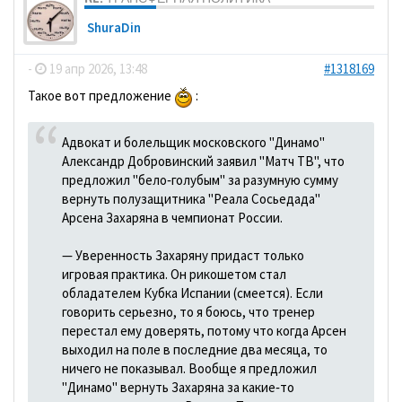
ShuraDin
-
19 апр 2026, 13:48
#1318169
Такое вот предложение
:
Адвокат и болельщик московского "Динамо"
Александр Добровинский заявил "Матч ТВ", что
предложил "бело‑голубым" за разумную сумму
вернуть полузащитника "Реала Сосьедада"
Арсена Захаряна в чемпионат России.
— Уверенность Захаряну придаст только
игровая практика. Он рикошетом стал
обладателем Кубка Испании (смеется). Если
говорить серьезно, то я боюсь, что тренер
перестал ему доверять, потому что когда Арсен
выходил на поле в последние два месяца, то
ничего не показывал. Вообще я предложил
"Динамо" вернуть Захаряна за какие‑то