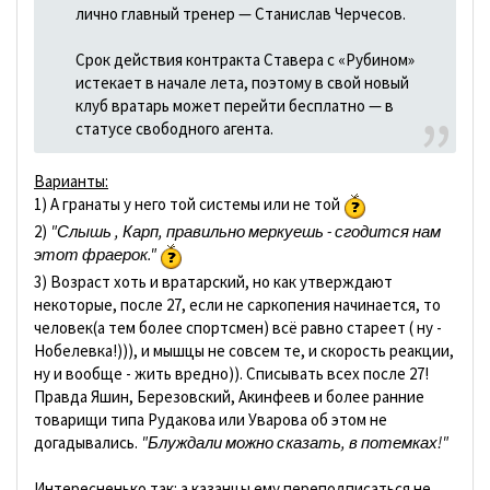
лично главный тренер — Станислав Черчесов.
Срок действия контракта Ставера с «Рубином»
истекает в начале лета, поэтому в свой новый
клуб вратарь может перейти бесплатно — в
статусе свободного агента.
Варианты:
1) А гранаты у него той системы или не той
2)
"Слышь , Карп, правильно меркуешь - сгодится нам
этот фраерок."
3) Возраст хоть и вратарский, но как утверждают
некоторые, после 27, если не саркопения начинается, то
человек(а тем более спортсмен) всё равно стареет ( ну -
Нобелевка!))), и мышцы не совсем те, и скорость реакции,
ну и вообще - жить вредно)). Списывать всех после 27!
Правда Яшин, Березовский, Акинфеев и более ранние
товарищи типа Рудакова или Уварова об этом не
догадывались.
"Блуждали можно сказать, в потемках!"
Интересненько так: а казанцы ему переподписаться не