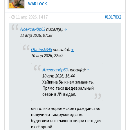
WARLOCK
-
11 апр 2026, 14:17
#1317832
Александр63
писал(а):
↑
11 апр 2026, 07:38
Obninsk345
писал(а):
↑
10 апр 2026, 22:52
Александр63
писал(а):
↑
10 апр 2026, 16:44
Хайкина бы к нам заманить.
Прямо таки шедевральный
сезон в ЛЧ выдал.
он только норвежское гражданство
получил и там руководство
будеглимта отчаянно пиарит его для
их сборной...