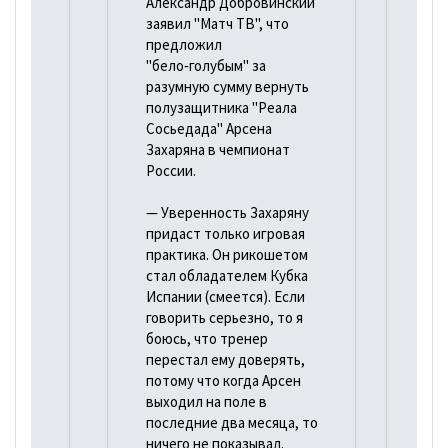
Александр Добровинский
заявил "Матч ТВ", что
предложил
"бело‑голубым" за
разумную сумму вернуть
полузащитника "Реала
Сосьедада" Арсена
Захаряна в чемпионат
России.
— Уверенность Захаряну
придаст только игровая
практика. Он рикошетом
стал обладателем Кубка
Испании (смеется). Если
говорить серьезно, то я
боюсь, что тренер
перестал ему доверять,
потому что когда Арсен
выходил на поле в
последние два месяца, то
ничего не показывал.