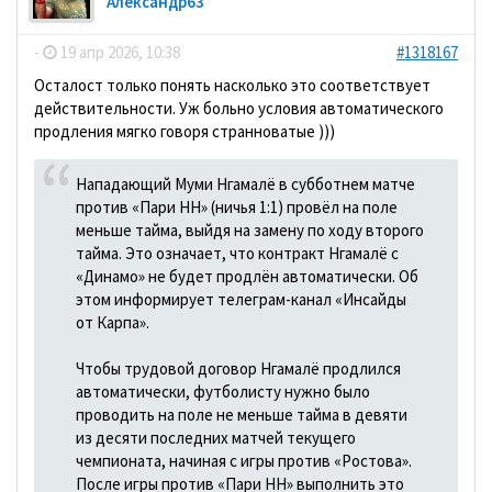
Александр63
-
19 апр 2026, 10:38
#1318167
Осталост только понять насколько это соответствует
действительности. Уж больно условия автоматического
продления мягко говоря странноватые )))
Нападающий Муми Нгамалё в субботнем матче
против «Пари НН» (ничья 1:1) провёл на поле
меньше тайма, выйдя на замену по ходу второго
тайма. Это означает, что контракт Нгамалё с
«Динамо» не будет продлён автоматически. Об
этом информирует телеграм-канал «Инсайды
от Карпа».
Чтобы трудовой договор Нгамалё продлился
автоматически, футболисту нужно было
проводить на поле не меньше тайма в девяти
из десяти последних матчей текущего
чемпионата, начиная с игры против «Ростова».
После игры против «Пари НН» выполнить это