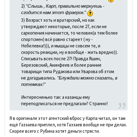
2)
"Слышь , Карп, правильно меркуешь -
сгодится нам этот фраерок."
3) Возраст хоть и вратарский, но как
утверждают некоторые, после 27, если не
саркопения начинается, то человек(а тем более
спортсмен) всё равно стареет ( ну -
Нобелевка!))), и мышцы не совсем те, и
скорость реакции, ну и вообще - жить вредно)).
Списывать всех после 27! Правда Яшин,
Березовский, Акинфеев и более ранние
товарищи типа Рудакова или Уварова об этом
не догадывались.
"Блуждали можно сказать, в
потемках!"
Интересненько так: а казанцы ему
переподписаться не предлагали? Странно!
Я в оригинале этот агентский вброс у Карпа читал, он там
ещё Газзаева приплел, хотя Газзаев вообще не при делах.
Скорее всего с Рубина хотят деньги стрясти.