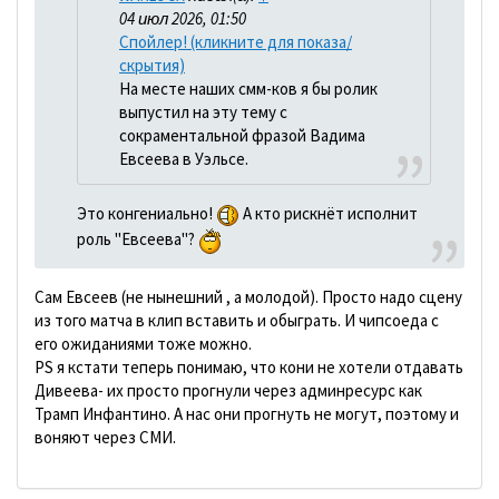
04 июл 2026, 01:50
Спойлер! (кликните для показа/
скрытия)
На месте наших смм-ков я бы ролик
выпустил на эту тему с
сокраментальной фразой Вадима
Евсеева в Уэльсе.
Это конгениально!
А кто рискнёт исполнит
роль "Евсеева"?
Сам Евсеев (не нынешний , а молодой). Просто надо сцену
из того матча в клип вставить и обыграть. И чипсоеда с
его ожиданиями тоже можно.
PS я кстати теперь понимаю, что кони не хотели отдавать
Дивеева- их просто прогнули через админресурс как
Трамп Инфантино. А нас они прогнуть не могут, поэтому и
воняют через СМИ.