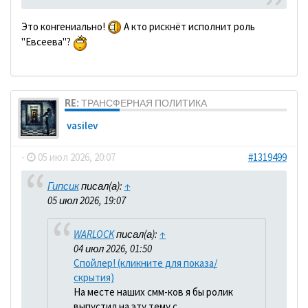
Это конгениально!
А кто рискнёт исполнит роль
"Евсеева"?
RE: ТРАНСФЕРНАЯ ПОЛИТИКА
vasilev
-
05 июл 2026, 20:07
#1319499
Гипсик
писал(а):
↑
05 июл 2026, 19:07
WARLOCK
писал(а):
↑
04 июл 2026, 01:50
Спойлер! (кликните для показа/
скрытия)
На месте наших смм-ков я бы ролик
выпустил на эту тему с