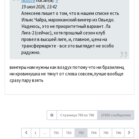
Nata76
писал(а):
↑
19 июл 2026, 13:42
Алексеев пишет о том, что в нашем списке есть
Ильяс Чайра, марокканский вингер из Овьедо.
Надеюсь, это не приоритетный вариант. Ла
Лига-2 (сейчас), хотя прошлый сезон клуб
провел в высшей лиге, и, главное, цена на
трансфермаркте - все это выглядит не особо
радужно.
вингеры нам нужны как воздух потому что ни бразиленц
ни кровинушка не тянут от слова совсем,лучше вообще
сразу пару взять
Страница
793
из
796
15903 сообщения
1
…
791
792
793
794
795
796