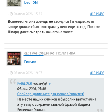
LeonDM
-
04 июл 2026, 15:32
#1319489
Вспомнил что из аренды не вернулся Гагнидзе, хотя
вроде должен был - контракт у него еще на год. Похоже
Шварц даже смотреть на него не хочет.
RE: ТРАНСФЕРНАЯ ПОЛИТИКА
Гипсик
-
05 июл 2026, 19:07
#1319498
WARLOCK
писал(а):
↑
04 июл 2026, 01:50
Спойлер! (кликните для показа/скрытия)
На месте наших смм-ков я бы ролик выпустил на
эту тему с сокраментальной фразой Вадима
Евсеева в Уэльсе.