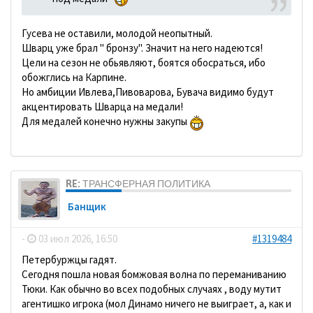
Гусева не оставили, молодой неопытный.
Шварц уже брал " бронзу". Значит на него надеются!
Цели на сезон не обьявляют, боятся обосраться, ибо
обожглись на Карпине.
Но амбиции Ивлева,Пивоварова, Бувача видимо будут
акцентировать Шварца на медали!
Для медалей конечно нужны закупы
RE: ТРАНСФЕРНАЯ ПОЛИТИКА
Банщик
-
03 июл 2026, 16:50
#1319484
Петербуржцы гадят.
Сегодня пошла новая бомжовая волна по переманиванию
Тюки. Как обычно во всех подобных случаях , воду мутит
агентишко игрока (мол Динамо ничего не выиграет, а, как и