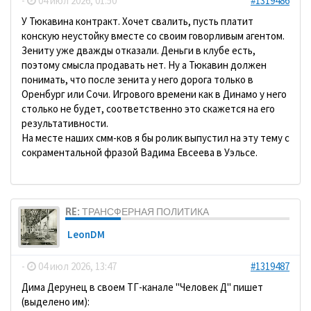
-
04 июл 2026, 01:50
#1319486
У Тюкавина контракт. Хочет свалить, пусть платит
конскую неустойку вместе со своим говорливым агентом.
Зениту уже дважды отказали. Деньги в клубе есть,
поэтому смысла продавать нет. Ну а Тюкавин должен
понимать, что после зенита у него дорога только в
Оренбург или Сочи. Игрового времени как в Динамо у него
столько не будет, соответственно это скажется на его
результативности.
На месте наших смм-ков я бы ролик выпустил на эту тему с
сокраментальной фразой Вадима Евсеева в Уэльсе.
RE: ТРАНСФЕРНАЯ ПОЛИТИКА
LeonDM
-
04 июл 2026, 13:47
#1319487
Дима Дерунец в своем ТГ-канале "Человек Д" пишет
(выделено им):