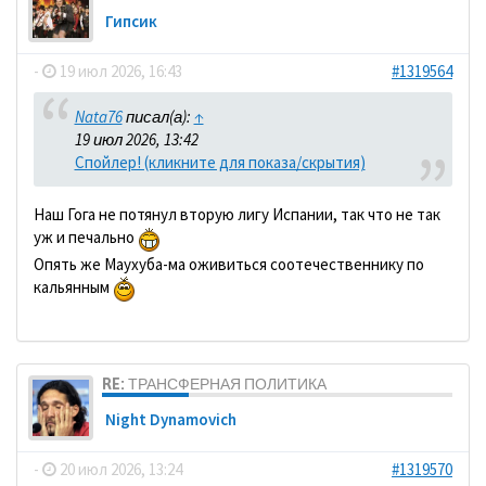
Гипсик
-
19 июл 2026, 16:43
#1319564
Nata76
писал(а):
↑
19 июл 2026, 13:42
Спойлер! (кликните для показа/скрытия)
Наш Гога не потянул вторую лигу Испании, так что не так
уж и печально
Опять же Маухуба-ма оживиться соотечественнику по
кальянным
RE: ТРАНСФЕРНАЯ ПОЛИТИКА
Night Dynamovich
-
20 июл 2026, 13:24
#1319570