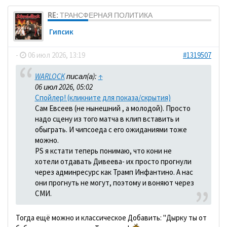
RE: ТРАНСФЕРНАЯ ПОЛИТИКА
Гипсик
-
06 июл 2026, 13:19
#1319507
WARLOCK
писал(а):
↑
06 июл 2026, 05:02
Спойлер! (кликните для показа/скрытия)
Сам Евсеев (не нынешний , а молодой). Просто
надо сцену из того матча в клип вставить и
обыграть. И чипсоеда с его ожиданиями тоже
можно.
PS я кстати теперь понимаю, что кони не
хотели отдавать Дивеева- их просто прогнули
через админресурс как Трамп Инфантино. А нас
они прогнуть не могут, поэтому и воняют через
СМИ.
Тогда ещё можно и классическое Добавить: "Дырку ты от