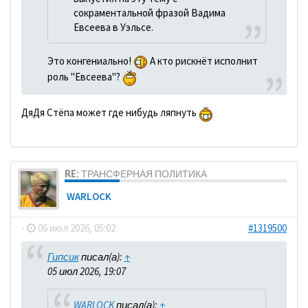
сокраментальной фразой Вадима
Евсеева в Уэльсе.
Это конгениально!
А кто рискнёт исполнит
роль "Евсеева"?
ДяДя Стёпа может где нибудь ляпнуть
RE: ТРАНСФЕРНАЯ ПОЛИТИКА
WARLOCK
-
06 июл 2026, 05:02
#1319500
Гипсик
писал(а):
↑
05 июл 2026, 19:07
WARLOCK
писал(а):
↑