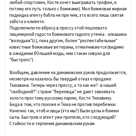
любой спортсмен, Костя хочет выигрывать трофеи, и
потому его путь только с бомжами). Мол бомжовая жирная
подкидка агенту бабла не при чем, это всего лишь святая
забота о клиенте.
Подключили по вбросу в прессу этой пошловато
лицемерной гадости бомжового гадкого утенка - алкашика
"володьки"(с), пока другие, более "респектабельные"
известные бомжовые ветераны, отмалчиваются (видимо
в ожидании бОльшей мзды, чем стакан сивухи для
"быстрого").
Вообщем, давление на динамовских руков продолжается,
несмотря на казалось бы твердый отказ о продаже
Тюкавина. Теперь через прессу, а то как же?- в нашей
"свободной?" стране "береевцы" не дают завоевать
золото простому русскому парню, Косте Тюкавину.
Беда в том, что похоже и Тюка не против перебежки.
Конечно так, чтоб и овцы (это мы?) были целы и бомжи
сыты. Быстров и агент уже пропели, кто следующий?
Стойкости и терпения динамовским рукам.