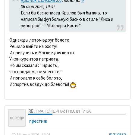
Критик Силкина 2.0
писал(а):
↑
06 июл 2026, 19:37
Если бы баснописец Крылов был бы жив, то
написал бы футбольную басню в стиле "Лиса и
виноград" - "Мюллер и Костя."
Однажды летом вдруг болото
Решило выйти на охоту!
И прикупить в Москве для квоты.
У конкурентов патриота.
Но им сказали : " идиоты,
что продаём , не унесете!"
И поползло к себе болото,
Испортив воздух до блевоты!
RE: ТРАНСФЕРНАЯ ПОЛИТИКА
престиж
-
15 июл 2026, 18:01
#1319552