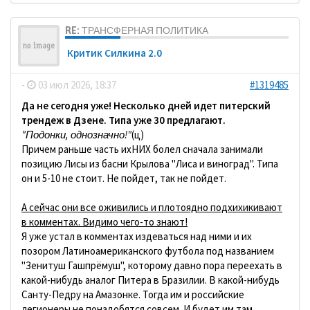
RE: ТРАНСФЕРНАЯ ПОЛИТИКА
Критик Силкина 2.0
-
03 июл 2026, 18:37
#1319485
Да не сегодня уже! Несколько дней идет питерский
трендеж в Дзене. Типа уже 30 предлагают.
"Подонки, однозначно!"
(ц)
Причем раньше часть ихНИХ болел сначала занимали
позицию Лисы из басни Крылова "Лиса и виноград". Типа
он и 5-10 не стоит. Не пойдет, так не пойдет.
А сейчас они все оживились и плотоядно подхихикивают
в комментах. Видимо чего-то знают!
Я уже устал в комментах издеваться над ними и их
позором Латиноамериканского футбола под названием
"Зенитуш Гашпрёмуш", которому давно пора переехать в
какой-нибудь аналог Питера в Бразилии. В какой-нибудь
Санту-Педру на Амазонке. Тогда им и российские
легионеры не понадобятся совсем. И будет им там