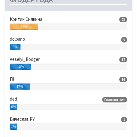
Критик Силкина
23
24%
dolbano
9
9%
Veselyi_Rodger
17
18%
Fil
16
17%
ded
Голосов нет
0%
Вячеслав.РУ
1
1%