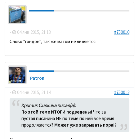
dolbano
-
04 янв 2015, 21:13
#750010
Слово "гондон", так же матом не является.
Patron
-
04 янв 2015, 21:14
#750012
Критик Силкина писал(а):
По этой теме ИТОГИ подведены!
Что за
пустая писанина НЕ по теме по ней всё время
продолжается?
Может уже закрывать пора!?