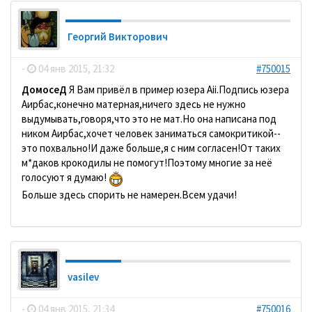
Георгий Викторович
-
04 янв 2015, 21:32
#750015
ДомосеД
Я Вам привёл в пример юзера Aii.Подпись юзера
Аирбас,конечно матерная,ничего здесь не нужно
выдумывать,говоря,что это не мат.Но она написана под
ником Аирбас,хочет человек заниматься самокритикой--
это похвально!И даже больше,я с ним согласен!От таких
м*даков крокодилы не помогут!Поэтому многие за неё
голосуют я думаю!
Больше здесь спорить не намерен.Всем удачи!
vasilev
-
04 янв 2015, 21:34
#750016