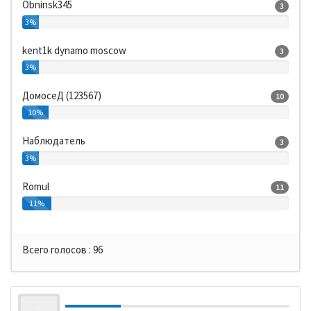
Obninsk345
3
3%
kent1k dynamo moscow
3
3%
ДомосеД (123567)
10
10%
Наблюдатель
3
3%
Romul
11
11%
Всего голосов :
96