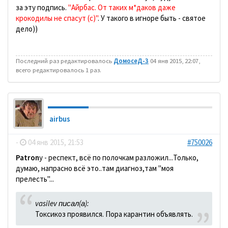
за эту подпись.
"Айрбас. От таких м*даков даже
крокодилы не спасут (с)"
. У такого в игноре быть - святое
дело))
Последний раз редактировалось
ДомосеД-3
04 янв 2015, 22:07,
всего редактировалось 1 раз.
airbus
-
04 янв 2015, 21:53
#750026
Patron
у - респект, всё по полочкам разложил...Только,
думаю, напрасно всё это..там диагноз,там "моя
прелесть"...
vasilev писал(а):
Токсикоз проявился. Пора карантин объявлять.