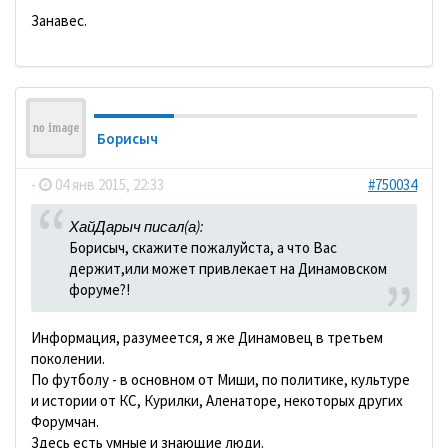
Занавес.
Борисыч
-
04 янв 2015, 22:33
#750034
ХайДарыч писал(а):
Борисыч, скажите пожалуйста, а что Вас
держит,или может привлекает на Динамовском
форуме?!
Информация, разумеется, я же Динамовец в третьем
поколении.
По футболу - в основном от Миши, по политике, культуре
и истории от КС, Курилки, Аленаторе, некоторых других
Форумчан.
Здесь есть умные и знающие люди.