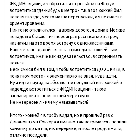
ФКДИНовцами, и я обратился с просьбой на Форум
встретиться где-нибудь в метро - т.к. этот хоккей был
непонятно где, место матча переносили, а я не силён в
ориентировании.
Никто не откликнулся - а время дорого, я дома в Москве
ненадолго бываю - и я переиграл расписание встреч,
назначил на это время встречу с одноклассниками.
Ваш же запоздалый звонок - приходи на хоккей, там
встретимся, иначе как издевательство, воспринимать
нельзя.
Весь смысл был в том, чтобы встретиться ДО ХОККЕЯ, в
понятном месте - я элементарно не знал, куда идти.
Ну а идти наугад на абсолютно ненужный мне хоккей в
надежде встретиться с ФКДИНовцами - такое
запланировать по меньшей мере глупо.
Не интересен я - к чему навязываться?
Итого - хоккей я в гробу видал, но в прошлый раз с
Динамовцами Соккера я именно там встречался - попили
коньячку до матча, и в перерыве, и после продолжили,
отлично посидели.