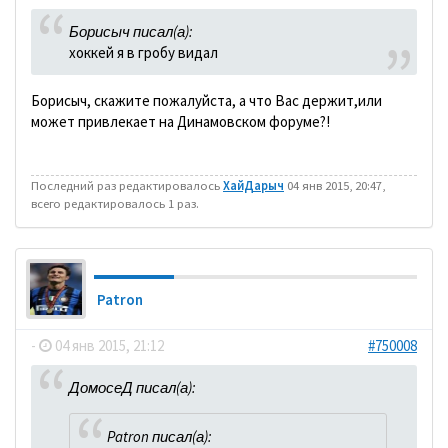
Борисыч писал(а):
хоккей я в гробу видал
Борисыч, скажите пожалуйста, а что Вас держит,или
может привлекает на Динамовском форуме?!
Последний раз редактировалось
ХайДарыч
04 янв 2015, 20:47,
всего редактировалось 1 раз.
Patron
-
04 янв 2015, 21:12
#750008
ДомосеД писал(а):
Patron писал(а):