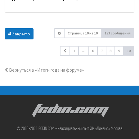
Страница
10
из
10
193 сообщения
Закрыто
1
…
6
7
8
9
10
Вернуться в «Итоги года на форуме»
FCDIN.COM
© 2005-2021 FCDIN.COM - неофициальный сайт ФК «Динамо» Москва