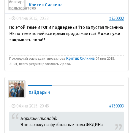
Критик Силкина
-
04 янв 2015, 20:33
#750002
По этой теме ИТОГИ подведены!
Что за пустая писанина
НЕ по теме по ней всё время продолжается?
Может уже
закрывать пора!?
Последний раз редактировалось
Критик Силкина
04 янв 2015,
21:01, всего редактировалось 2 раза.
ХайДарыч
-
04 янв 2015, 20:46
#750003
Борисыч писал(а):
Я не захожу на футбольные темы ФКДИНа