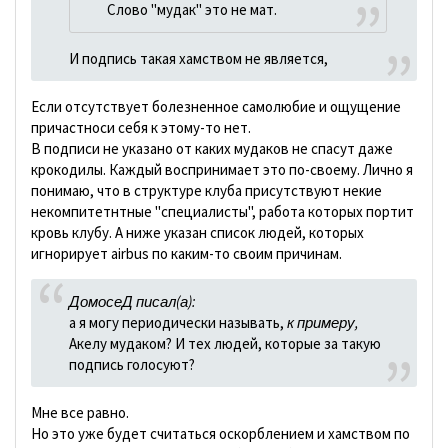
Слово "мудак" это не мат.
И подпись такая хамством не является,
Если отсутствует болезненное самолюбие и ощущение
причастноси себя к этому-то нет.
В подписи не указано от каких мудаков не спасут даже
крокодилы. Каждый воспринимает это по-своему. Лично я
понимаю, что в структуре клуба присутствуют некие
некомпитетнтные "специалисты", работа которых портит
кровь клубу. А ниже указан список людей, которых
игнорирует airbus по каким-то своим причинам.
ДомосеД писал(а):
а я могу периодически называть,
к примеру,
Акелу мудаком? И тех людей, которые за такую
подпись голосуют?
Мне все равно.
Но это уже будет считаться оскорблением и хамством по