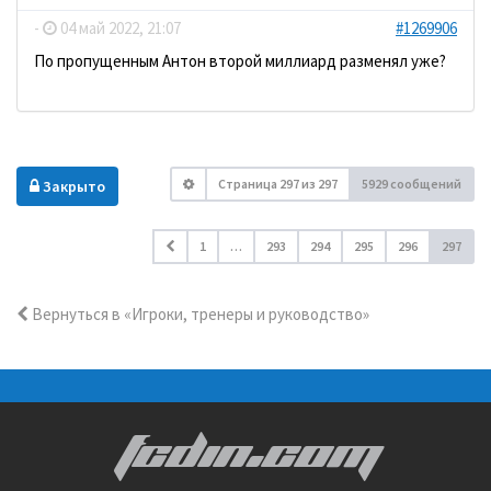
-
04 май 2022, 21:07
#1269906
По пропущенным Антон второй миллиард разменял уже?
Страница
297
из
297
5929 сообщений
Закрыто
1
…
293
294
295
296
297
Вернуться в «Игроки, тренеры и руководство»
FCDIN.COM