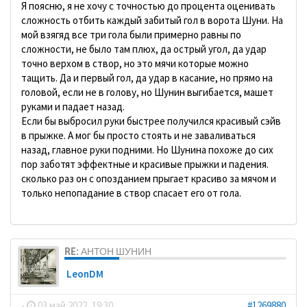
Я поясню, я не хочу с точностью до процента оценивать
сложность отбить каждый забитый гол в ворота Шуни. На
мой взягяд все три гола были примерно равны по
сложности, не было там плюх, да острый угол, да удар
точно верхом в створ, но это мячи которые можно
тащить. Да и первый гол, да удар в касание, но прямо на
головой, если не в голову, но Шунин выгибается, машет
руками и падает назад.
Если бы выбросил руки быстрее получился красивый сэйв
в прыжке. А мог бы просто стоять и не заваливаться
назад, главное руки подними. Но Шунина похоже до сих
пор заботят эффектные и красивые прыжки и падения.
сколько раз он с опозданием прыгает красиво за мячом и
только непопадание в створ спасает его от гола.
RE: АНТОН ШУНИН
LeonDM
-
03 май 2022, 19:30
#1269880