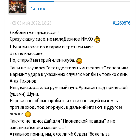
Гипсик
-
03 май 2022, 18:23
#1269876
Любопытная дискуссия!
Сразу скажу своё. не молоДёжное ИМХО
Шуня виноват во втором и третьем мяче.
Это по классике.
Но, старый матёрый член клуба.
Так и не научился "отождествлять интеллект" соперника.
Вариант удара в указанных случаях мог быть только один.
А-ля Тихонов.
Или, как выразился румяный пупс Аршавин над причёской
(ушами) Шуни.
Игроки способные пробить из этих позиций низом, в
противоход, под опорную, в дальний играют
в другом
чемпе
.
Так что не присеДай для "Пионерской правды" и не
заваливайся аки мешок с ...!
А главное помни, мы, еже ли чё будем "болеть за