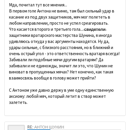
Мда, почитал тут все мнения...
В первом голе Антона не виню, там был сильный удар в
касание из под двух защитников, мяч мог полететь в
любом направлении, просто не успел среагировать.
Что касается второго и третьего гола... ̶с̶в̶и̶д̶е̶т̶е̶л̶и̶
защитники вратарского мастерства Шунина, я иногда
удивляюсь откуда у вас аргументы находятся. Ну да,
удары сильные, с близкого расстояния, но в ближний и
очень острый угол - это ответственность вратаря всегда!
Забивали ли подобные мячи другим вратарям? Да
забивали и не единожды, значит ли это, что Шунин не
виноват в пропущенных мячах? Нет конечно, как такая
взаимосвязь вообще в голову может прийти?
С Антоном уже давно держу в уме одну единственную
аксиому: любой мяч, который летит в створ может
залететь.
RE: АНТОН ШУНИН