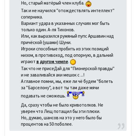
Но, старый матёрый член клуба.
Так и не научился "отождествлять интеллект"
соперника.
Вариант удара в указанных случаях мог быть
только один. А-ля Тихонов.
Или, как выразился румяный пупс Аршавин над
причёской (ушами) Шуни.
Игроки способные пробить из этих позиций
низом, в противоход, под опорную, в дальний
играют
в другом чемпе
.
Так что не присеДай для "Пионерской правды"
и не заваливайся аки мешок с ...!
А главное помни, мы, еже ли чё будем "болеть
за "Барселону", а вот ты там даже мячи
подавать не сможешь.
Да, сразу чтобы не было кривотолков. Не
уверен что Лещ потащил бы эти плюхи.
Но, думаю, шансов на это у него было бы
процентов на 50 поболее.