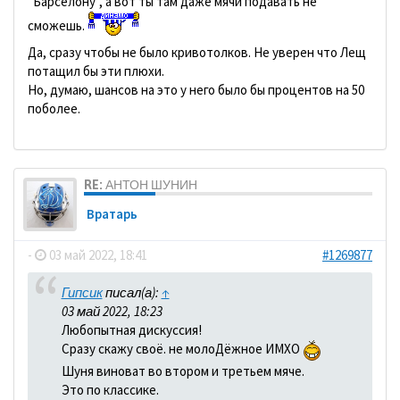
"Барселону", а вот ты там даже мячи подавать не
сможешь.
Да, сразу чтобы не было кривотолков. Не уверен что Лещ
потащил бы эти плюхи.
Но, думаю, шансов на это у него было бы процентов на 50
поболее.
RE: АНТОН ШУНИН
Вратарь
-
03 май 2022, 18:41
#1269877
Гипсик
писал(а):
↑
03 май 2022, 18:23
Любопытная дискуссия!
Сразу скажу своё. не молоДёжное ИМХО
Шуня виноват во втором и третьем мяче.
Это по классике.