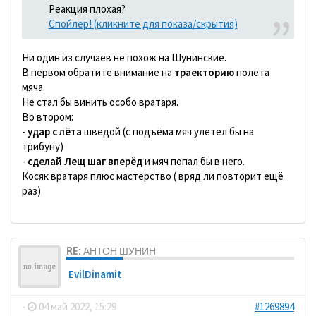
Реакция плохая?
Спойлер! (кликните для показа/скрытия)
Ни один из случаев не похож на Шунинские.
В первом обратите внимание на
траекторию
полёта
мяча.
Не стал бы винить особо вратаря.
Во втором:
-
удар с лёта
шведой (с подъёма мяч улетел бы на
трибуну)
-
сделай Лещ шаг вперёд
и мяч попал бы в него.
Косяк вратаря плюс мастерство ( вряд ли повторит ещё
раз)
RE: АНТОН ШУНИН
EvilDinamit
-
04 май 2022, 15:29
#1269894