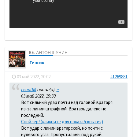
RE: АНТОН ШУНИН
Гипсик
-
03 май 2022, 20:02
#1269881
LeonDM
писал(а):
↑
03 май 2022, 19:30
Вот сильный удар почти над головой вратаря
из-за линии штрафной. Вратарь далеко не
последний.
Спойлер! (кликните для показа/скрытия)
Вот удар с линии вратарской, но почти с
нулевого угла. Пропустил мяч под рукой.