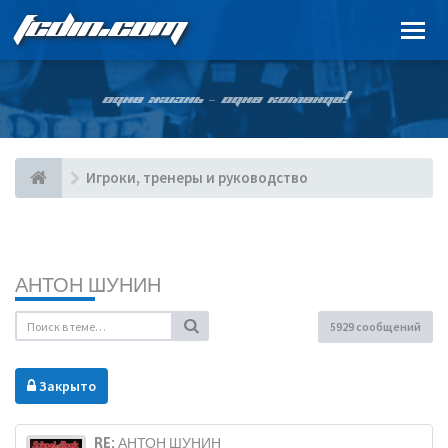
FCDIN.COM
ОДНА ЖИЗНЬ – ОДНА КОМАНДА!
Игроки, тренеры и руководство
АНТОН ШУНИН
5929 сообщений
Закрыто
RE: АНТОН ШУНИН