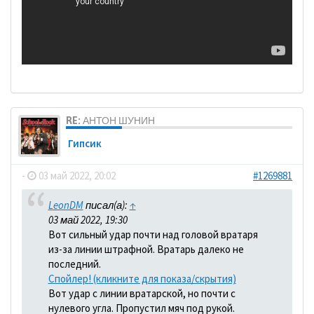
RE: АНТОН ШУНИН
Гипсик
-
03 май 2022, 20:02
#1269881
LeonDM
писал(а):
↑
03 май 2022, 19:30
Вот сильный удар почти над головой вратаря
из-за линии штрафной. Вратарь далеко не
последний.
Спойлер! (кликните для показа/скрытия)
Вот удар с линии вратарской, но почти с
нулевого угла. Пропустил мяч под рукой.