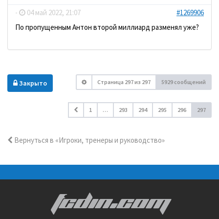
-
04 май 2022, 21:07
#1269906
По пропущенным Антон второй миллиард разменял уже?
Страница
297
из
297
5929 сообщений
Закрыто
1
…
293
294
295
296
297
Вернуться в «Игроки, тренеры и руководство»
FCDIN.COM