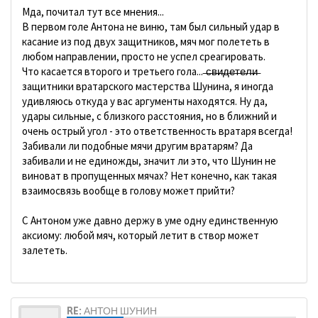
Мда, почитал тут все мнения...
В первом голе Антона не виню, там был сильный удар в
касание из под двух защитников, мяч мог полететь в
любом направлении, просто не успел среагировать.
Что касается второго и третьего гола... ̶с̶в̶и̶д̶е̶т̶е̶л̶и̶
защитники вратарского мастерства Шунина, я иногда
удивляюсь откуда у вас аргументы находятся. Ну да,
удары сильные, с близкого расстояния, но в ближний и
очень острый угол - это ответственность вратаря всегда!
Забивали ли подобные мячи другим вратарям? Да
забивали и не единожды, значит ли это, что Шунин не
виноват в пропущенных мячах? Нет конечно, как такая
взаимосвязь вообще в голову может прийти?
С Антоном уже давно держу в уме одну единственную
аксиому: любой мяч, который летит в створ может
залететь.
RE: АНТОН ШУНИН