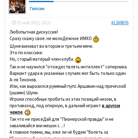
Гипсик
-
03 май 2022, 18:23
#1269876
Любопытная дискуссия!
Сразу скажу своё. не молоДёжное ИМХО
Шуня виноват во втором и третьем мяче.
Это по классике.
Но, старый матёрый член клуба.
Так и не научился "отождествлять интеллект" соперника.
Вариант удара в указанных случаях мог быть только один.
А-ля Тихонов.
Или, как выразился румяный пупс Аршавин над причёской
(ушами) Шуни.
Игроки способные пробить из этих позиций низом, в
противоход, под опорную, в дальний играют
в другом
чемпе
.
Так что не присеДай для "Пионерской правды" и не
заваливайся аки мешок с ...!
А главное помни, мы, еже ли чё будем "болеть за