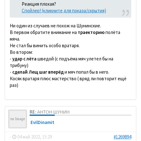
Реакция плохая?
Спойлер! (кликните для показа/скрытия)
Ни один из случаев не похож на Шунинские.
В первом обратите внимание на
траекторию
полёта
мяча.
Не стал бы винить особо вратаря.
Во втором:
-
удар с лёта
шведой (с подъёма мяч улетел бы на
трибуну)
-
сделай Лещ шаг вперёд
и мяч попал бы в него.
Косяк вратаря плюс мастерство ( вряд ли повторит ещё
раз)
RE: АНТОН ШУНИН
EvilDinamit
-
04 май 2022, 15:29
#1269894