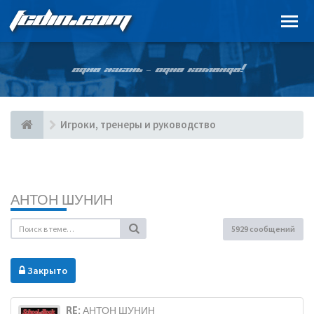
FCDIN.COM
ОДНА ЖИЗНЬ – ОДНА КОМАНДА!
Игроки, тренеры и руководство
АНТОН ШУНИН
5929 сообщений
Закрыто
RE: АНТОН ШУНИН