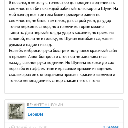
Я поясню, я не хочу с точностью до процента оценивать
сложность отбить каждый забитый гол в ворота Шуни. На
мой взягяд все три гола были примерно равны по
сложности, не было там плюх, да острый угол, да удар
точно верхом в створ, но это мячи которые можно
тащить. Да и первый гол, да удар в касание, но прямо на
головой, если не в голову, но Шунин выгибается, машет
руками и падает назад.
Если бы выбросил руки быстрее получился красивый сэйв
в прыжке. А мог бы просто стоять и не заваливаться
назад, главное руки подними. Но Шунина похоже до сих
пор заботят эффектные и красивые прыжки и падения.
сколько раз он с опозданием прыгает красиво за мячом и
только непопадание в створ спасает его от гола.
RE: АНТОН ШУНИН
LeonDM
-
03 май 2022, 19:30
#1269880