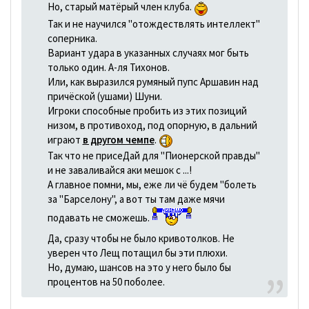
Но, старый матёрый член клуба.
Так и не научился "отождествлять интеллект"
соперника.
Вариант удара в указанных случаях мог быть
только один. А-ля Тихонов.
Или, как выразился румяный пупс Аршавин над
причёской (ушами) Шуни.
Игроки способные пробить из этих позиций
низом, в противоход, под опорную, в дальний
играют
в другом чемпе
.
Так что не присеДай для "Пионерской правды"
и не заваливайся аки мешок с ...!
А главное помни, мы, еже ли чё будем "болеть
за "Барселону", а вот ты там даже мячи
подавать не сможешь.
Да, сразу чтобы не было кривотолков. Не
уверен что Лещ потащил бы эти плюхи.
Но, думаю, шансов на это у него было бы
процентов на 50 поболее.