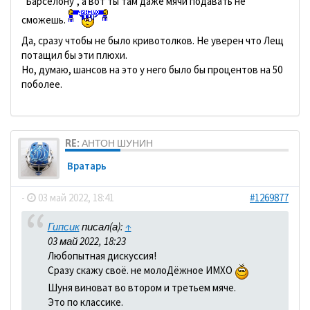
"Барселону", а вот ты там даже мячи подавать не
сможешь.
Да, сразу чтобы не было кривотолков. Не уверен что Лещ
потащил бы эти плюхи.
Но, думаю, шансов на это у него было бы процентов на 50
поболее.
RE: АНТОН ШУНИН
Вратарь
-
03 май 2022, 18:41
#1269877
Гипсик
писал(а):
↑
03 май 2022, 18:23
Любопытная дискуссия!
Сразу скажу своё. не молоДёжное ИМХО
Шуня виноват во втором и третьем мяче.
Это по классике.