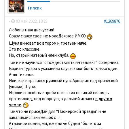
Гипсик
-
03 май 2022, 18:23
#1269876
Любопытная дискуссия!
Сразу скажу своё. не молоДёжное ИМХО
Шуня виноват во втором и третьем мяче.
Это по классике.
Но, старый матёрый член клуба.
Так и не научился "отождествлять интеллект" соперника.
Вариант удара в указанных случаях мог быть только один.
А-ля Тихонов.
Или, как выразился румяный пупс Аршавин над причёской
(ушами) Шуни.
Игроки способные пробить из этих позиций низом, в
противоход, под опорную, в дальний играют
в другом
чемпе
.
Так что не присеДай для "Пионерской правды" и не
заваливайся аки мешок с ...!
А главное помни, мы, еже ли чё будем "болеть за