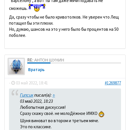
"Барселону", а вот ты там даже мячи подавать не
сможешь.
Да, сразу чтобы не было кривотолков. Не уверен что Лещ
потащил бы эти плюхи.
Но, думаю, шансов на это у него было бы процентов на 50
поболее.
RE: АНТОН ШУНИН
Вратарь
-
03 май 2022, 18:41
#1269877
Гипсик
писал(а):
↑
03 май 2022, 18:23
Любопытная дискуссия!
Сразу скажу своё. не молоДёжное ИМХО
Шуня виноват во втором и третьем мяче.
Это по классике.