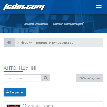
FCDIN.COM
ОДНА ЖИЗНЬ – ОДНА КОМАНДА!
Игроки, тренеры и руководство
АНТОН ШУНИН
5929 сообщений
Закрыто
RE: АНТОН ШУНИН