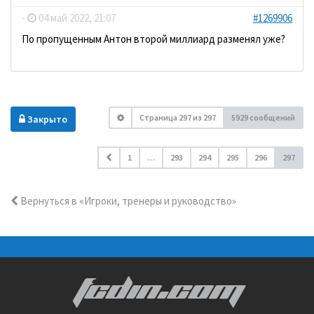
-
04 май 2022, 21:07
#1269906
По пропущенным Антон второй миллиард разменял уже?
Страница
297
из
297
5929 сообщений
Закрыто
1
…
293
294
295
296
297
Вернуться в «Игроки, тренеры и руководство»
FCDIN.COM