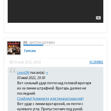
RE: АНТОН ШУНИН
Гипсик
-
03 май 2022, 20:02
#1269881
LeonDM
писал(а):
↑
03 май 2022, 19:30
Вот сильный удар почти над головой вратаря
из-за линии штрафной. Вратарь далеко не
последний.
Спойлер! (кликните для показа/скрытия)
Вот удар с линии вратарской, но почти с
нулевого угла. Пропустил мяч под рукой.