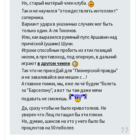
Но, старый матёрый член клуба.
Так и не научился "отождествлять интеллект"
соперника.
Вариант удара в указанных случаях мог быть
только один. А-ля Тихонов.
Или, как выразился румяный пупс Аршавин над
причёской (ушами) Шуни.
Игроки способные пробить из этих позиций
низом, в противоход, под опорную, в дальний
играют
в другом чемпе
.
Так что не присеДай для "Пионерской правды"
и не заваливайся аки мешок с ...!
А главное помни, мы, еже ли чё будем "болеть
за "Барселону", а вот ты там даже мячи
подавать не сможешь.
Да, сразу чтобы не было кривотолков. Не
уверен что Лещ потащил бы эти плюхи.
Но, думаю, шансов на это у него было бы
процентов на 50 поболее.