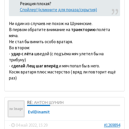
Реакция плохая?
Спойлер! (кликните для показа/скрытия)
Ни один из случаев не похож на Шунинские.
В первом обратите внимание на
траекторию
полёта
мяча.
Не стал бы винить особо вратаря.
Во втором:
-
удар с лёта
шведой (с подъёма мяч улетел бы на
трибуну)
-
сделай Лещ шаг вперёд
и мяч попал бы в него.
Косяк вратаря плюс мастерство ( вряд ли повторит ещё
раз)
RE: АНТОН ШУНИН
EvilDinamit
-
04 май 2022, 15:29
#1269894