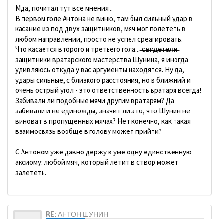
Мда, почитал тут все мнения...
В первом голе Антона не виню, там был сильный удар в
касание из под двух защитников, мяч мог полететь в
любом направлении, просто не успел среагировать.
Что касается второго и третьего гола... ̶с̶в̶и̶д̶е̶т̶е̶л̶и̶
защитники вратарского мастерства Шунина, я иногда
удивляюсь откуда у вас аргументы находятся. Ну да,
удары сильные, с близкого расстояния, но в ближний и
очень острый угол - это ответственность вратаря всегда!
Забивали ли подобные мячи другим вратарям? Да
забивали и не единожды, значит ли это, что Шунин не
виноват в пропущенных мячах? Нет конечно, как такая
взаимосвязь вообще в голову может прийти?
С Антоном уже давно держу в уме одну единственную
аксиому: любой мяч, который летит в створ может
залететь.
RE: АНТОН ШУНИН