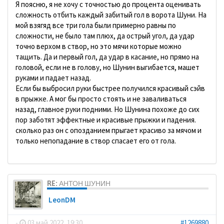
Я поясню, я не хочу с точностью до процента оценивать
сложность отбить каждый забитый гол в ворота Шуни. На
мой взягяд все три гола были примерно равны по
сложности, не было там плюх, да острый угол, да удар
точно верхом в створ, но это мячи которые можно
тащить. Да и первый гол, да удар в касание, но прямо на
головой, если не в голову, но Шунин выгибается, машет
руками и падает назад.
Если бы выбросил руки быстрее получился красивый сэйв
в прыжке. А мог бы просто стоять и не заваливаться
назад, главное руки подними. Но Шунина похоже до сих
пор заботят эффектные и красивые прыжки и падения.
сколько раз он с опозданием прыгает красиво за мячом и
только непопадание в створ спасает его от гола.
RE: АНТОН ШУНИН
LeonDM
-
03 май 2022, 19:30
#1269880