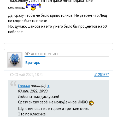
"Барселону", а вот ты там даже мячи подавать не
сможешь.
Да, сразу чтобы не было кривотолков. Не уверен что Лещ
потащил бы эти плюхи.
Но, думаю, шансов на это у него было бы процентов на 50
поболее.
RE: АНТОН ШУНИН
Вратарь
-
03 май 2022, 18:41
#1269877
Гипсик
писал(а):
↑
03 май 2022, 18:23
Любопытная дискуссия!
Сразу скажу своё. не молоДёжное ИМХО
Шуня виноват во втором и третьем мяче.
Это по классике.