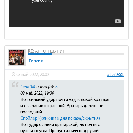
RE: АНТОН ШУНИН
Гипсик
-
03 май 2022, 20:02
#1269881
LeonDM
писал(а):
↑
03 май 2022, 19:30
Вот сильный удар почти над головой вратаря
из-за линии штрафной. Вратарь далеко не
последний.
Спойлер! (кликните для показа/скрытия)
Вот удар с линии вратарской, но почти с
нулевого угла. Пропустил мяч под рукой.