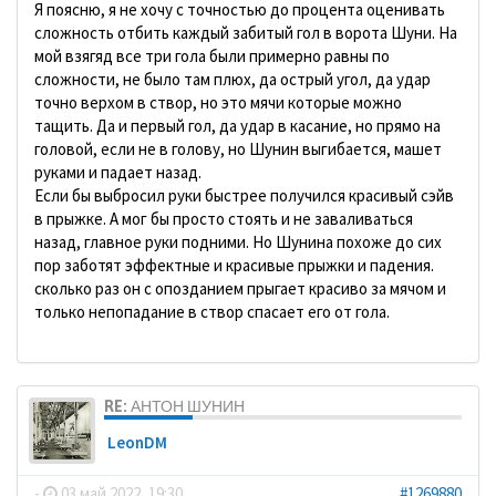
Я поясню, я не хочу с точностью до процента оценивать
сложность отбить каждый забитый гол в ворота Шуни. На
мой взягяд все три гола были примерно равны по
сложности, не было там плюх, да острый угол, да удар
точно верхом в створ, но это мячи которые можно
тащить. Да и первый гол, да удар в касание, но прямо на
головой, если не в голову, но Шунин выгибается, машет
руками и падает назад.
Если бы выбросил руки быстрее получился красивый сэйв
в прыжке. А мог бы просто стоять и не заваливаться
назад, главное руки подними. Но Шунина похоже до сих
пор заботят эффектные и красивые прыжки и падения.
сколько раз он с опозданием прыгает красиво за мячом и
только непопадание в створ спасает его от гола.
RE: АНТОН ШУНИН
LeonDM
-
03 май 2022, 19:30
#1269880