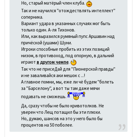
Но, старый матёрый член клуба.
Так и не научился "отождествлять интеллект"
соперника.
Вариант удара в указанных случаях мог быть
только один. А-ля Тихонов.
Или, как выразился румяный пупс Аршавин над
причёской (ушами) Шуни.
Игроки способные пробить из этих позиций
низом, в противоход, под опорную, в дальний
играют
в другом чемпе
.
Так что не присеДай для "Пионерской правды"
и не заваливайся аки мешок с ...!
А главное помни, мы, еже ли чё будем "болеть
за "Барселону", а вот ты там даже мячи
подавать не сможешь.
Да, сразу чтобы не было кривотолков. Не
уверен что Лещ потащил бы эти плюхи.
Но, думаю, шансов на это у него было бы
процентов на 50 поболее.