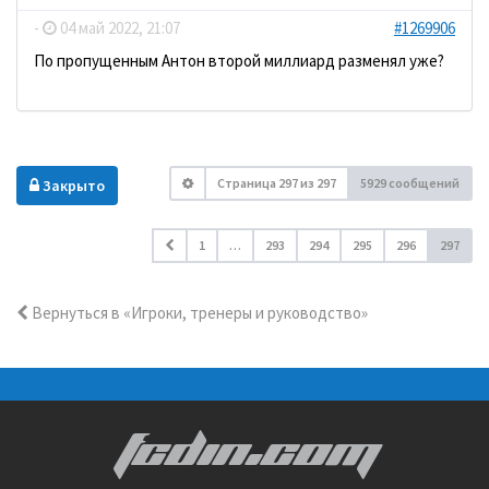
-
04 май 2022, 21:07
#1269906
По пропущенным Антон второй миллиард разменял уже?
Страница
297
из
297
5929 сообщений
Закрыто
1
…
293
294
295
296
297
Вернуться в «Игроки, тренеры и руководство»
FCDIN.COM