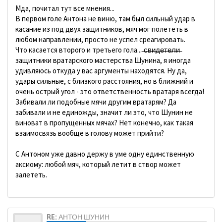
Мда, почитал тут все мнения...
В первом голе Антона не виню, там был сильный удар в
касание из под двух защитников, мяч мог полететь в
любом направлении, просто не успел среагировать.
Что касается второго и третьего гола... ̶с̶в̶и̶д̶е̶т̶е̶л̶и̶
защитники вратарского мастерства Шунина, я иногда
удивляюсь откуда у вас аргументы находятся. Ну да,
удары сильные, с близкого расстояния, но в ближний и
очень острый угол - это ответственность вратаря всегда!
Забивали ли подобные мячи другим вратарям? Да
забивали и не единожды, значит ли это, что Шунин не
виноват в пропущенных мячах? Нет конечно, как такая
взаимосвязь вообще в голову может прийти?
С Антоном уже давно держу в уме одну единственную
аксиому: любой мяч, который летит в створ может
залететь.
RE: АНТОН ШУНИН