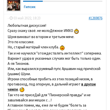
Гипсик
-
03 май 2022, 18:23
#1269876
Любопытная дискуссия!
Сразу скажу своё. не молоДёжное ИМХО
Шуня виноват во втором и третьем мяче.
Это по классике.
Но, старый матёрый член клуба.
Так и не научился "отождествлять интеллект" соперника.
Вариант удара в указанных случаях мог быть только один.
А-ля Тихонов.
Или, как выразился румяный пупс Аршавин над причёской
(ушами) Шуни.
Игроки способные пробить из этих позиций низом, в
противоход, под опорную, в дальний играют
в другом
чемпе
.
Так что не присеДай для "Пионерской правды" и не
заваливайся аки мешок с ...!
А главное помни, мы, еже ли чё будем "болеть за