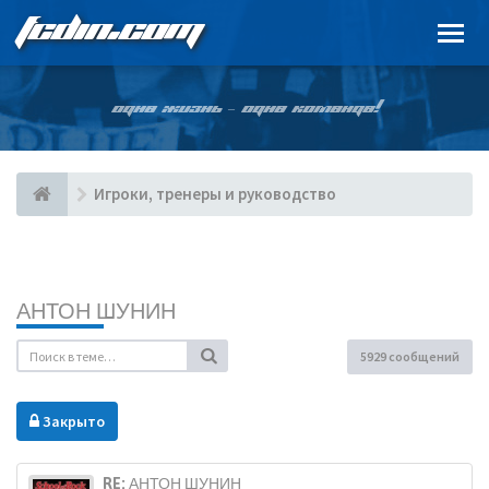
FCDIN.COM
ОДНА ЖИЗНЬ – ОДНА КОМАНДА!
Игроки, тренеры и руководство
АНТОН ШУНИН
5929 сообщений
Закрыто
RE: АНТОН ШУНИН