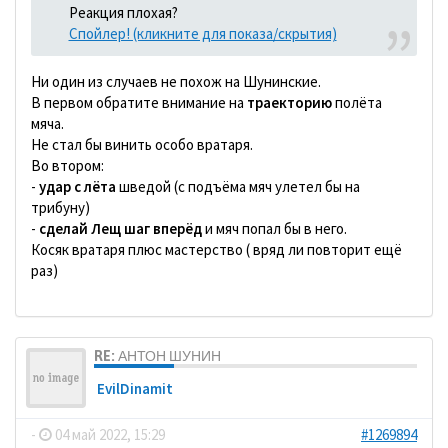
Реакция плохая?
Спойлер! (кликните для показа/скрытия)
Ни один из случаев не похож на Шунинские.
В первом обратите внимание на
траекторию
полёта
мяча.
Не стал бы винить особо вратаря.
Во втором:
-
удар с лёта
шведой (с подъёма мяч улетел бы на
трибуну)
-
сделай Лещ шаг вперёд
и мяч попал бы в него.
Косяк вратаря плюс мастерство ( вряд ли повторит ещё
раз)
RE: АНТОН ШУНИН
EvilDinamit
-
04 май 2022, 15:29
#1269894