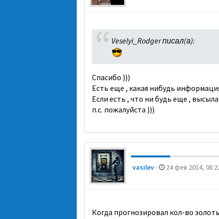
Veselyi_Rodger писал(а):
Спасибо )))
Есть еще , какая нибудь информаци
Если есть , что ни будь еще , высылай
п.с. пожалуйста )))
vasilev
-
24 фев 2014, 08:2
Когда прогнозировал кол-во золоты