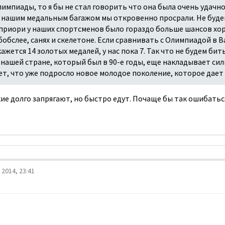
импиады, то я бы не стал говорить что она была очень удачн
 нашим медальным багажом мы откровенно просрали. Не будем
приори у наших спортсменов было гораздо больше шансов хор
 бобслее, санях и скелетоне. Если сравнивать с Олимпиадой в 
ажется 14 золотых медалей, у нас пока 7. Так что не будем бить
в нашей стране, который был в 90-е годы, еще накладывает с
ет, что уже подросло новое молодое поколение, которое дает 
кие долго запрягают, но быстро едут. Почаще бы так ошибатьс
2014, 23:41