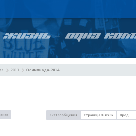
 ЖИЗНЬ – ОДНА КОМ
да
2013
Олимпиада-2014
Поиск
1733 сообщения
Страница
85
из
87
Пред.