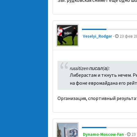
ЗЫ: рудковская снимет ещё одно шоу
Veselyi_Rodger
-
23 фев 20
russitizen писал(а):
Либерастам и ткнуть нечем. Р
на фоне евромайдана его рейт
Организация, спортивный результат 
Dynamo-Moscow-Fan
-
23 