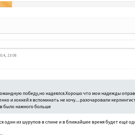
14, 23:08
командную победу,но надеялся.Хорошо что мои надежды опр
нко и хоккей я вспоминать не хочу.....разочаровали керлингис
в было намного больше
я один из шурупов в спине и в ближайшее время будет ещё одн