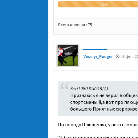
31%
Всего голосов :
75
Veselyi_Rodger
-
23 фев 20
Serj1980 писал(а):
Признаюсь я не верил в обще
спортсмены!!!,а вот про плюще
большего.Приятных сюрпризо
По поводу Плющенко, у него сломалс