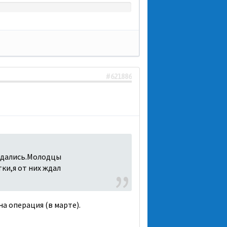
#621886
авдались.Молодцы
тки,я от них ждал
а операция (в марте).