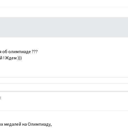
я об олимпиаде ???
 ! Ждем )))
2
х медалей на Олимпиаду,