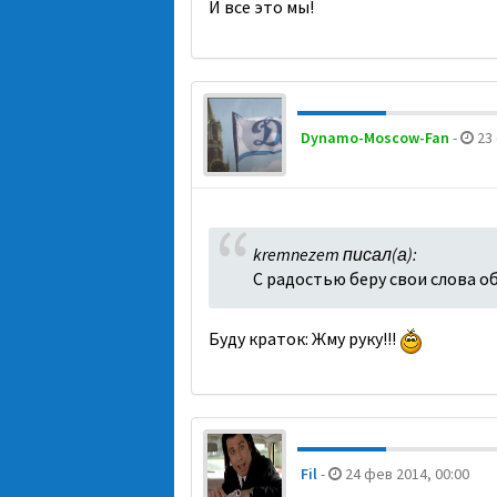
И все это мы!
Dynamo-Moscow-Fan
-
23 
kremnezem писал(а):
С радостью беру свои слова 
Буду краток: Жму руку!!!
Fil
-
24 фев 2014, 00:00