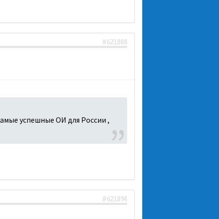
#621888
самые успешные ОИ для России ,
#621894