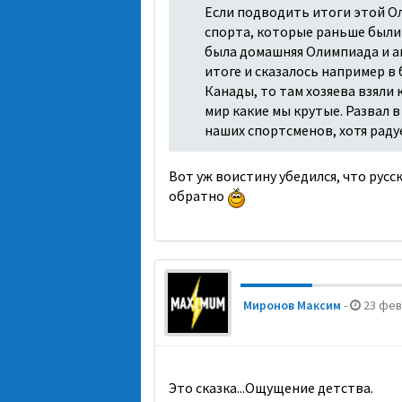
Если подводить итоги этой Ол
спорта, которые раньше были
была домашняя Олимпиада и а
итоге и сказалось например в
Канады, то там хозяева взяли к
мир какие мы крутые. Развал 
наших спортсменов, хотя раду
Вот уж воистину убедился, что русс
обратно
Миронов Максим
-
23 фев 
Это сказка...Ощущение детства.