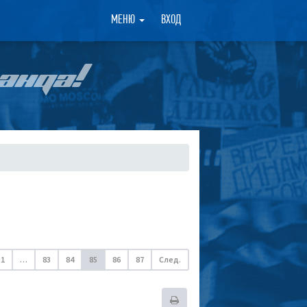
×
МЕНЮ
ВХОД
АНДА!
1
…
83
84
85
86
87
След.