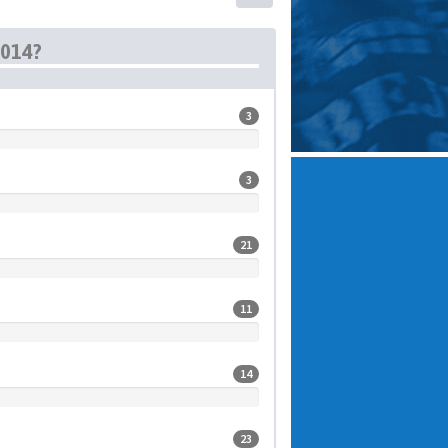
014?
3
3
21
11
14
23