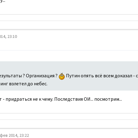
...
14, 23:10
езультаты ? Организация ?
Путин опять всё всем доказал - 
инг взлетел до небес.
- придраться не к чему. Последствия ОИ... посмотрим...
фев 2014, 23:22