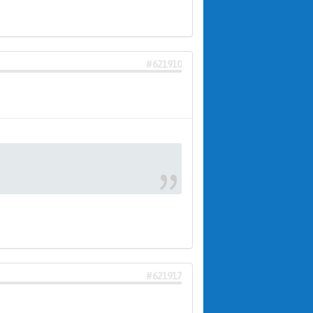
#621910
#621917