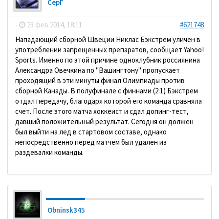
СерГ
-
23 фев 2014, 18:11
#621748
Нападающий сборной Швеции Никлас Бэкстрем уличен в
употреблении запрещенных препаратов, сообщает Yahoo!
Sports. Именно по этой причине одноклубник россиянина
Александра Овечкина по "Вашингтону" пропускает
проходящий в эти минуты финал Олимпиады против
сборной Канады. В полуфинале с финнами (2:1) Бэкстрем
отдал передачу, благодаря которой его команда сравняла
счет. После этого матча хоккеист и сдал допинг-тест,
давший положительный результат. Сегодня он должен
был выйти на лед в стартовом составе, однако
непосредственно перед матчем был удален из
раздевалки команды.
Obninsk345