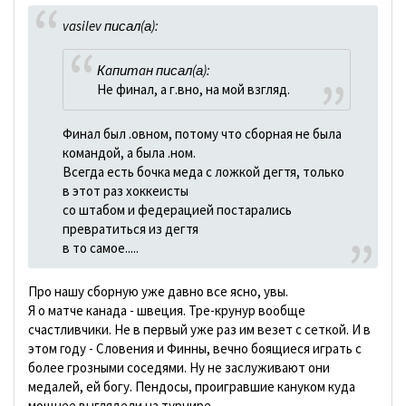
vasilev писал(а):
Кaпитaн писал(а):
Не финал, а г.вно, на мой взгляд.
Финал был .овном, потому что сборная не была
командой, а была .ном.
Всегда есть бочка меда с ложкой дегтя, только
в этот раз хоккеисты
со штабом и федерацией постарались
превратиться из дегтя
в то самое.....
Про нашу сборную уже давно все ясно, увы.
Я о матче канада - швеция. Тре-крунур вообще
счастливчики. Не в первый уже раз им везет с сеткой. И в
этом году - Словения и Финны, вечно боящиеся играть с
более грозными соседями. Ну не заслуживают они
медалей, ей богу. Пендосы, проигравшие кануком куда
мощнее выглядели на турнире.