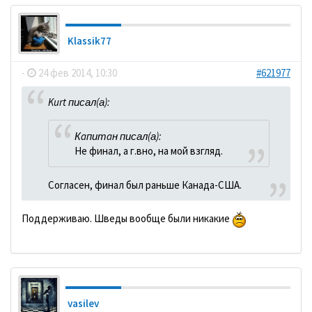
Klassik77
-
24 фев 2014, 10:30
#621977
Kurt писал(а):
Кaпитaн писал(а):
Не финал, а г.вно, на мой взгляд.
Согласен, финал был раньше Канада-США.
Поддерживаю. Шведы вообще были никакие
vasilev