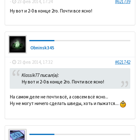
-
23 фев 2014, 17:24
#621739
Ну вот и 2-0 в конце 2го. Почти все ясно!
Obninsk345
-
23 фев 2014, 17:32
#621742
Klassik77 писал(а):
Ну вот и 2-0 в конце 2го. Почти все ясно!
На самом деле не почти всё, а совсем всё ясно...
Ну не могут ничего сделать шведы, хоть и пыжатся....