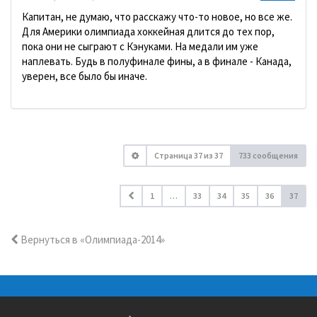
Капитан, не думаю, что расскажу что-то новое, но все же.
Для Америки олимпиада хоккейная длится до тех пор,
пока они не сыграют с Кэнуками. На медали им уже
наплевать. Будь в полуфинале фины, а в финале - Канада,
уверен, все было бы иначе.
Страница
37
из
37
733 сообщения
1
…
33
34
35
36
37
Вернуться в «Олимпиада-2014»