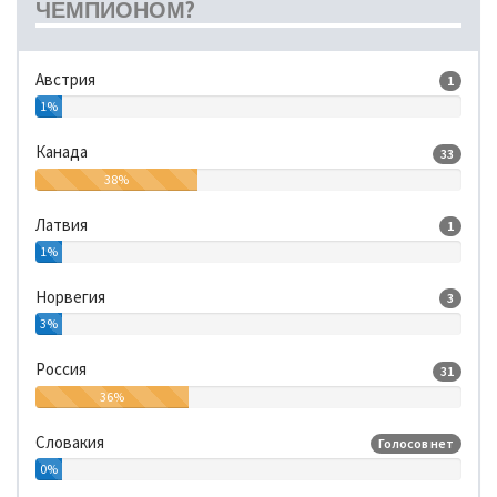
ЧЕМПИОНОМ?
Австрия
1
1%
Канада
33
38%
Латвия
1
1%
Норвегия
3
3%
Россия
31
36%
Словакия
Голосов нет
0%