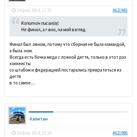
-
24 фев 2014, 11:23
#621983
Кaпитaн писал(а):
Не финал, а г.вно, на мой взгляд.
Финал был .овном, потому что сборная не была командой,
а была .ном.
Всегда есть бочка меда с ложкой дегтя, только в этот раз
хоккеисты
со штабом и федерацией постарались превратиться из
дегтя
в то самое.....
Кaпитaн
-
24 фев 2014, 11:28
#621986