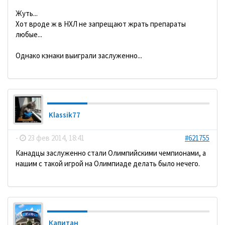
Жуть...
Хот вроде ж в НХЛ не запрещают жрать препараты
любые...
Однако кэнаки выиграли заслуженно...
Klassik77
-
23 фев 2014, 18:41
#621755
Канадцы заслуженно стали Олимпийскими чемпионами, а
нашим с такой игрой на Олимпиаде делать было нечего.
Кaпитaн