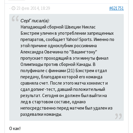
-
23 фев 2014, 18:29
#621751
СерГ писал(а):
Нападающий сборной Швеции Никлас
Бэкстрем уличен в употреблении запрещенных
препаратов, сообщает Yahoo! Sports. Именно по
этой причине одноклубник россиянина
Александра Овечкина по "Вашингтону"
пропускает проходящий в эти минуты финал
Олимпиады против сборной Канады. В
полуфинале с финнами (2:1) Бэкстрем отдал
передачу, благодаря которой его команда
сравняла счет. После этого матча хоккеист и
сдал допинг-тест, давший положительный
результат. Сегодня он должен был выйти на
лед в стартовом составе, однако
непосредственно перед матчем был удален из
раздевалки команды.
О как!