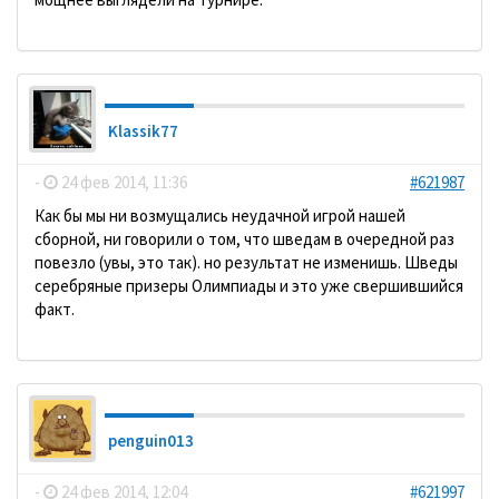
Klassik77
-
24 фев 2014, 11:36
#621987
Как бы мы ни возмущались неудачной игрой нашей
сборной, ни говорили о том, что шведам в очередной раз
повезло (увы, это так). но результат не изменишь. Шведы
серебряные призеры Олимпиады и это уже свершившийся
факт.
penguin013
-
24 фев 2014, 12:04
#621997