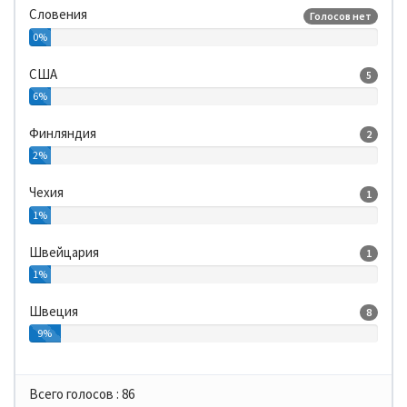
Словения
Голосов нет
0%
США
5
6%
Финляндия
2
2%
Чехия
1
1%
Швейцария
1
1%
Швеция
8
9%
Всего голосов :
86