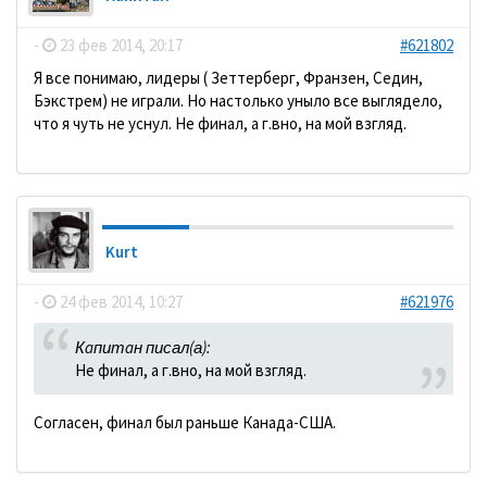
-
23 фев 2014, 20:17
#621802
Я все понимаю, лидеры ( Зеттерберг, Франзен, Седин,
Бэкстрем) не играли. Но настолько уныло все выглядело,
что я чуть не уснул. Не финал, а г.вно, на мой взгляд.
Kurt
-
24 фев 2014, 10:27
#621976
Кaпитaн писал(а):
Не финал, а г.вно, на мой взгляд.
Согласен, финал был раньше Канада-США.