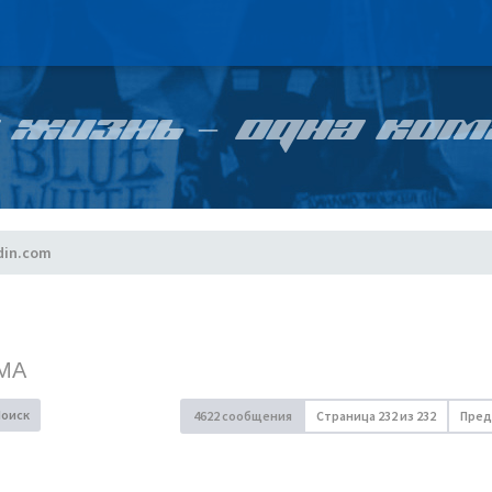
 ЖИЗНЬ – ОДНА КОМ
din.com
МА
Поиск
4622 сообщения
Страница
232
из
232
Пред