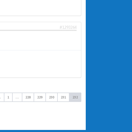
#1293264
.
1
…
228
229
230
231
232