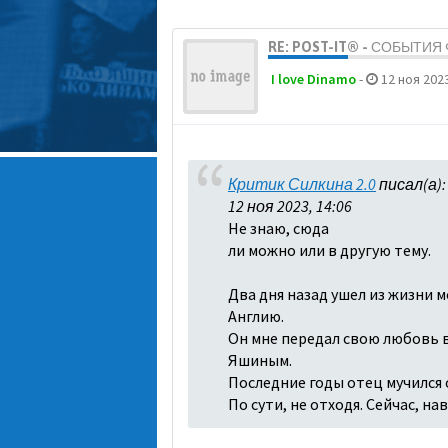
RE: POST-IT® - СОБЫТИ
I love Dinamo
-
12 ноя 2023
Критик Силкина 2.0
писал(а)
12 ноя 2023, 14:06
Не знаю, сюда
ли можно или в другую тему.
Два дня назад ушел из жизни м
Англию.
Он мне передал свою любовь в 
Яшиным.
Последние годы отец мучился о
По сути, не отходя. Сейчас, н