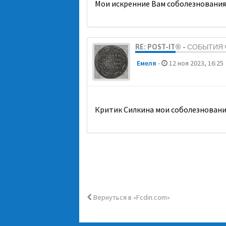
Мои искренние Вам соболезнования
RE: POST-IT® - СОБЫТИ
Емеля
-
12 ноя 2023, 16:25
Критик Силкина мои соболезновани
Вернуться в «Fcdin.com»