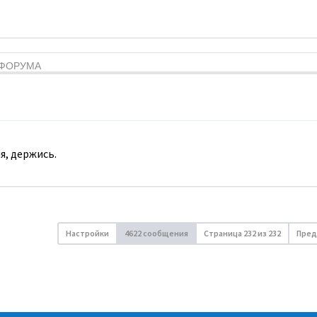
Я ФОРУМА
я, держись.
Настройки
4622 сообщения
Страница
232
из
232
Пред