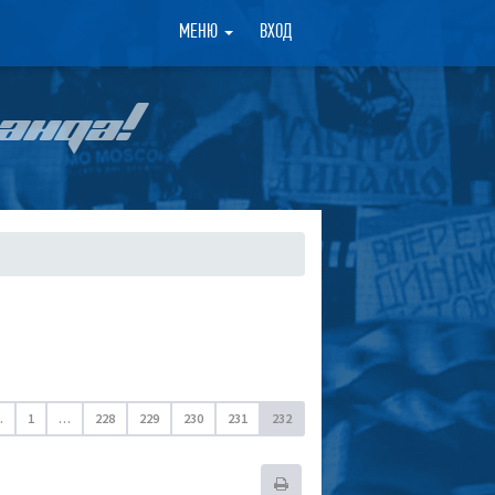
×
МЕНЮ
ВХОД
АНДА!
.
1
…
228
229
230
231
232