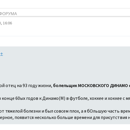
Я ФОРУМА
, 16:06
:
↑
ой отец на 93 году жизни,
болельщик МОСКОВСКОГО ДИНАМО с
конце 60ых годов к Динамо(М) в футболе, хоккее и хоккее с мя
т тяжелой болезни и был совсем плох, а я бОльшую часть врем
аверное, появится несколько больше времени для присутствия 