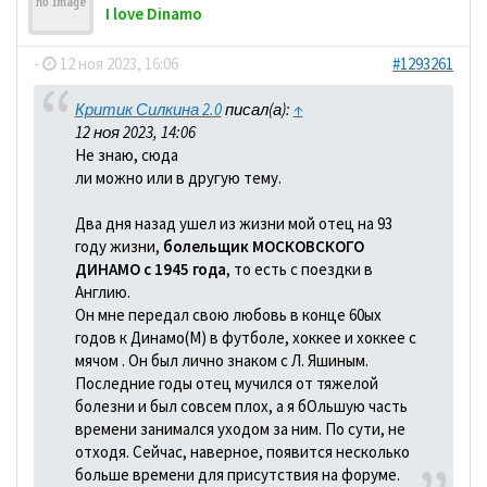
I love Dinamo
-
12 ноя 2023, 16:06
#1293261
Критик Силкина 2.0
писал(а):
↑
12 ноя 2023, 14:06
Не знаю, сюда
ли можно или в другую тему.
Два дня назад ушел из жизни мой отец на 93
году жизни,
болельщик МОСКОВСКОГО
ДИНАМО с 1945 года
, то есть с поездки в
Англию.
Он мне передал свою любовь в конце 60ых
годов к Динамо(М) в футболе, хоккее и хоккее с
мячом . Он был лично знаком с Л. Яшиным.
Последние годы отец мучился от тяжелой
болезни и был совсем плох, а я бОльшую часть
времени занимался уходом за ним. По сути, не
отходя. Сейчас, наверное, появится несколько
больше времени для присутствия на форуме.