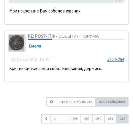
Мои искренние Вам соболезнования
RE: POST-IT® - СОБЫТИЯ ФОРУМА
Емеля
-
12 ноя 2023, 16:25
#1293264
Критик Силкина мои соболезнования, держись.
Страница
232
из
232
4622 сообщения
1
…
228
229
230
231
232