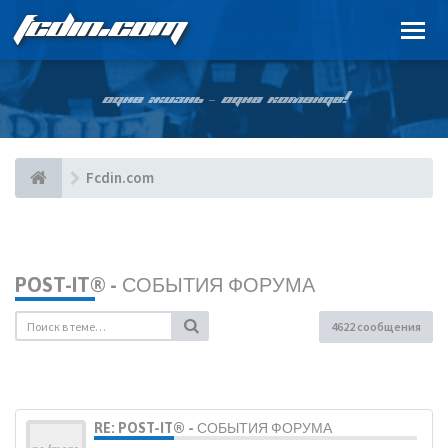
FCDIN.COM
ОДНА ЖИЗНЬ – ОДНА КОМАНДА!
Fcdin.com
POST-IT® - СОБЫТИЯ ФОРУМА
4622 сообщения
RE: POST-IT® - СОБЫТИЯ ФОРУМА