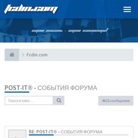
FCDIN.COM
ОДНА ЖИЗНЬ – ОДНА КОМАНДА!
Fcdin.com
POST-IT® - СОБЫТИЯ ФОРУМА
4622 сообщения
RE: POST-IT® - СОБЫТИЯ ФОРУМА