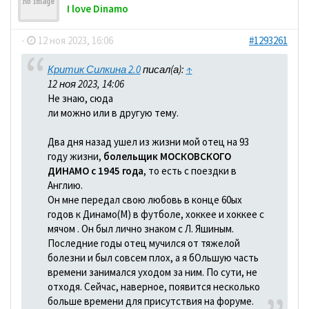
I love Dinamo
-
12 ноя 2023, 16:06
#1293261
Критик Силкина 2.0
писал(а):
↑
12 ноя 2023, 14:06
Не знаю, сюда
ли можно или в другую тему.
Два дня назад ушел из жизни мой отец на 93
году жизни,
болельщик МОСКОВСКОГО
ДИНАМО с 1945 года
, то есть с поездки в
Англию.
Он мне передал свою любовь в конце 60ых
годов к Динамо(М) в футболе, хоккее и хоккее с
мячом . Он был лично знаком с Л. Яшиным.
Последние годы отец мучился от тяжелой
болезни и был совсем плох, а я бОльшую часть
времени занимался уходом за ним. По сути, не
отходя. Сейчас, наверное, появится несколько
больше времени для присутствия на форуме.