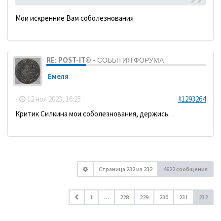
Мои искренние Вам соболезнования
RE: POST-IT® - СОБЫТИЯ ФОРУМА
Емеля
-
12 ноя 2023, 16:25
#1293264
Критик Силкина мои соболезнования, держись.
Страница
232
из
232
4622 сообщения
1
…
228
229
230
231
232