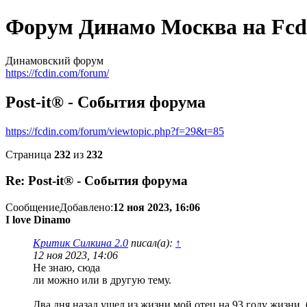
Форум Динамо Москва на Fcd
Динамовский форум
https://fcdin.com/forum/
Post-it® - События форума
https://fcdin.com/forum/viewtopic.php?f=29&t=85
Страница
232
из
232
Re: Post-it® - События форума
Сообщение
Добавлено:
12 ноя 2023, 16:06
I love Dinamo
Критик Силкина 2.0
писал(а):
↑
12 ноя 2023, 14:06
Не знаю, сюда
ли можно или в другую тему.
Два дня назад ушел из жизни мой отец на 93 году жизни,