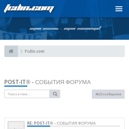
FCDIN.COM
ОДНА ЖИЗНЬ – ОДНА КОМАНДА!
Fcdin.com
POST-IT® - СОБЫТИЯ ФОРУМА
4622 сообщения
RE: POST-IT® - СОБЫТИЯ ФОРУМА