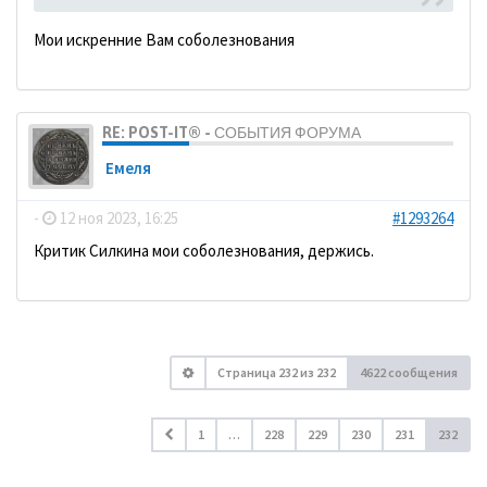
Мои искренние Вам соболезнования
RE: POST-IT® - СОБЫТИЯ ФОРУМА
Емеля
-
12 ноя 2023, 16:25
#1293264
Критик Силкина мои соболезнования, держись.
Страница
232
из
232
4622 сообщения
1
…
228
229
230
231
232