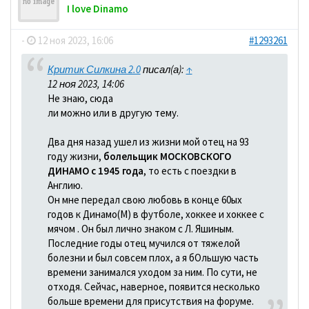
I love Dinamo
-
12 ноя 2023, 16:06
#1293261
Критик Силкина 2.0
писал(а):
↑
12 ноя 2023, 14:06
Не знаю, сюда
ли можно или в другую тему.
Два дня назад ушел из жизни мой отец на 93
году жизни,
болельщик МОСКОВСКОГО
ДИНАМО с 1945 года
, то есть с поездки в
Англию.
Он мне передал свою любовь в конце 60ых
годов к Динамо(М) в футболе, хоккее и хоккее с
мячом . Он был лично знаком с Л. Яшиным.
Последние годы отец мучился от тяжелой
болезни и был совсем плох, а я бОльшую часть
времени занимался уходом за ним. По сути, не
отходя. Сейчас, наверное, появится несколько
больше времени для присутствия на форуме.