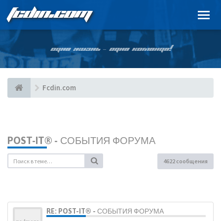
FCDIN.COM
ОДНА ЖИЗНЬ – ОДНА КОМАНДА!
Fcdin.com
POST-IT® - СОБЫТИЯ ФОРУМА
4622 сообщения
RE: POST-IT® - СОБЫТИЯ ФОРУМА