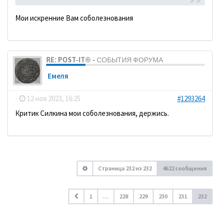
Мои искренние Вам соболезнования
RE: POST-IT® - СОБЫТИЯ ФОРУМА
Емеля
-
12 ноя 2023, 16:25
#1293264
Критик Силкина мои соболезнования, держись.
Страница
232
из
232
4622 сообщения
1
…
228
229
230
231
232