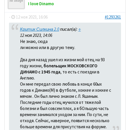
I love Dinamo
-
12 ноя 2023, 16:06
#1293261
Критик Силкина 2.0
писал(а):
↑
12 ноя 2023, 14:06
Не знаю, сюда
ли можно или в другую тему.
Два дня назад ушел из жизни мой отец на 93
году жизни,
болельщик МОСКОВСКОГО
ДИНАМО с 1945 года
, то есть с поездки в
Англию.
Он мне передал свою любовь в конце 60ых
годов к Динамо(М) в футболе, хоккее и хоккее с
мячом . Он был лично знаком с Л. Яшиным.
Последние годы отец мучился от тяжелой
болезни и был совсем плох, а я бОльшую часть
времени занимался уходом за ним. По сути, не
отходя. Сейчас, наверное, появится несколько
больше времени для присутствия на форуме.