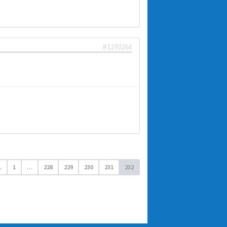
#1293264
.
1
…
228
229
230
231
232