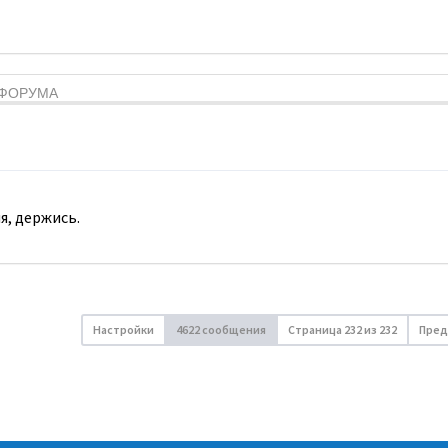
Я ФОРУМА
я, держись.
Настройки
4622 сообщения
Страница
232
из
232
Пред