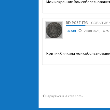
Мои искренние Вам соболезнования
RE: POST-IT® - СОБЫТИ
Емеля
-
12 ноя 2023, 16:25
Критик Силкина мои соболезновани
Вернуться в «Fcdin.com»