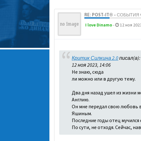
RE: POST-IT® - СОБЫТИ
I love Dinamo
-
12 ноя 2023
Критик Силкина 2.0
писал(а)
12 ноя 2023, 14:06
Не знаю, сюда
ли можно или в другую тему.
Два дня назад ушел из жизни м
Англию.
Он мне передал свою любовь в 
Яшиным.
Последние годы отец мучился о
По сути, не отходя. Сейчас, н