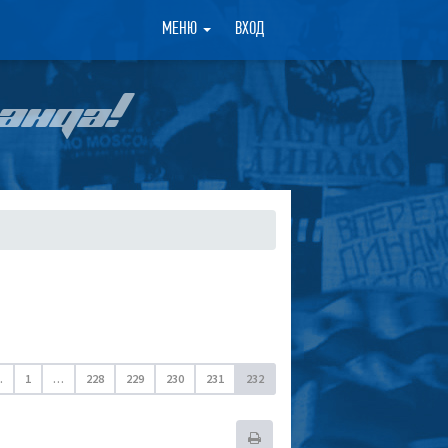
×
МЕНЮ
ВХОД
АНДА!
.
1
…
228
229
230
231
232