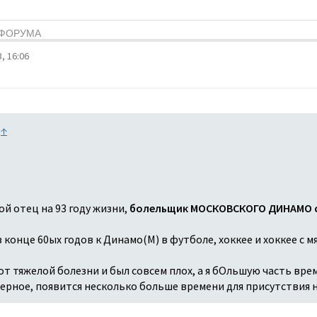
Я ФОРУМА
, 16:06
:
↑
ой отец на 93 году жизни,
болельщик МОСКОВСКОГО ДИНАМО с
конце 60ых годов к Динамо(М) в футболе, хоккее и хоккее с мя
т тяжелой болезни и был совсем плох, а я бОльшую часть врем
аверное, появится несколько больше времени для присутствия 