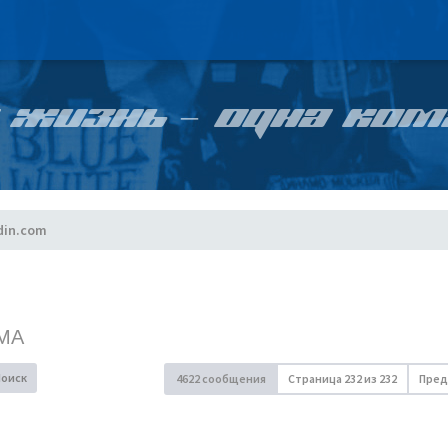
 ЖИЗНЬ – ОДНА КОМ
din.com
МА
Поиск
4622 сообщения
Страница
232
из
232
Пред