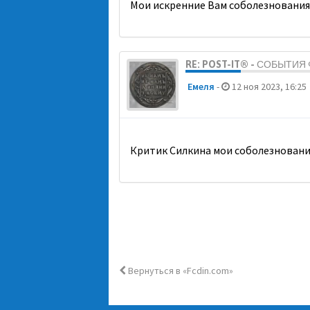
Мои искренние Вам соболезнования
RE: POST-IT® - СОБЫТИ
Емеля
-
12 ноя 2023, 16:25
Критик Силкина мои соболезновани
Вернуться в «Fcdin.com»