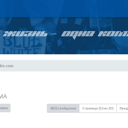
 ЖИЗНЬ – ОДНА КОМ
din.com
МА
Поиск
4622 сообщения
Страница
232
из
232
Пред