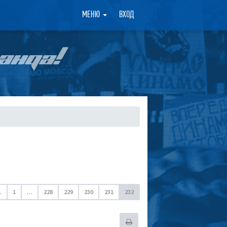
×
МЕНЮ
ВХОД
АНДА!
.
1
…
228
229
230
231
232