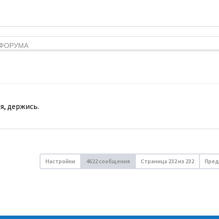
Я ФОРУМА
я, держись.
Настройки
4622 сообщения
Страница
232
из
232
Пред