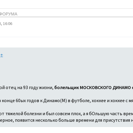
Я ФОРУМА
, 16:06
:
↑
ой отец на 93 году жизни,
болельщик МОСКОВСКОГО ДИНАМО с
конце 60ых годов к Динамо(М) в футболе, хоккее и хоккее с мя
т тяжелой болезни и был совсем плох, а я бОльшую часть врем
аверное, появится несколько больше времени для присутствия 