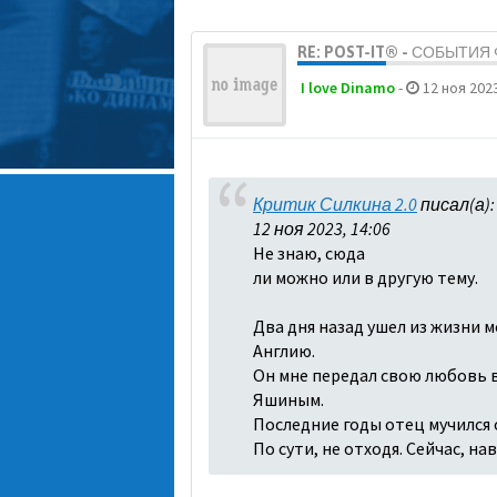
RE: POST-IT® - СОБЫТИ
I love Dinamo
-
12 ноя 2023
Критик Силкина 2.0
писал(а)
12 ноя 2023, 14:06
Не знаю, сюда
ли можно или в другую тему.
Два дня назад ушел из жизни м
Англию.
Он мне передал свою любовь в 
Яшиным.
Последние годы отец мучился о
По сути, не отходя. Сейчас, н