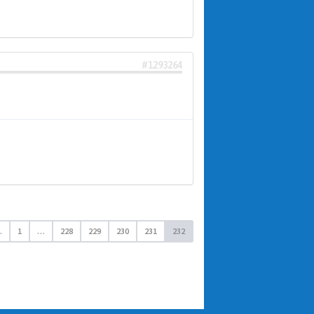
#1293264
.
1
…
228
229
230
231
232