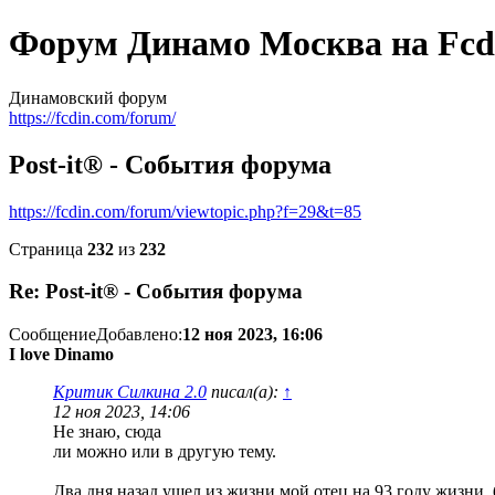
Форум Динамо Москва на Fcd
Динамовский форум
https://fcdin.com/forum/
Post-it® - События форума
https://fcdin.com/forum/viewtopic.php?f=29&t=85
Страница
232
из
232
Re: Post-it® - События форума
Сообщение
Добавлено:
12 ноя 2023, 16:06
I love Dinamo
Критик Силкина 2.0
писал(а):
↑
12 ноя 2023, 14:06
Не знаю, сюда
ли можно или в другую тему.
Два дня назад ушел из жизни мой отец на 93 году жизни,