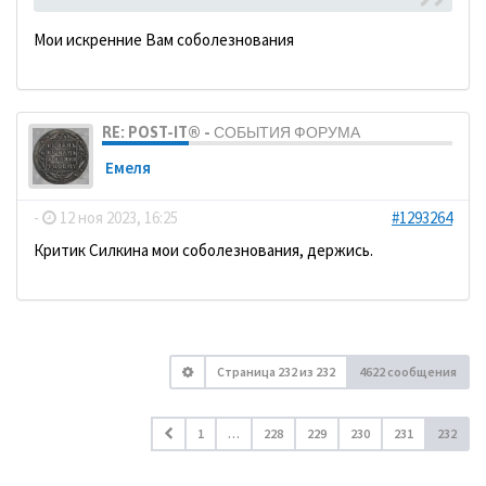
Мои искренние Вам соболезнования
RE: POST-IT® - СОБЫТИЯ ФОРУМА
Емеля
-
12 ноя 2023, 16:25
#1293264
Критик Силкина мои соболезнования, держись.
Страница
232
из
232
4622 сообщения
1
…
228
229
230
231
232