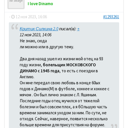
I love Dinamo
-
12 ноя 2023, 16:06
#1293261
Критик Силкина 2.0
писал(а):
↑
12 ноя 2023, 14:06
Не знаю, сюда
ли можно или в другую тему.
Два дня назад ушел из жизни мой отец на 93
году жизни,
болельщик МОСКОВСКОГО
ДИНАМО с 1945 года
, то есть с поездки в
Англию.
Он мне передал свою любовь в конце 60ых
годов к Динамо(М) в футболе, хоккее и хоккее с
мячом . Он был лично знаком с Л. Яшиным.
Последние годы отец мучился от тяжелой
болезни и был совсем плох, а я бОльшую часть
времени занимался уходом за ним. По сути, не
отходя. Сейчас, наверное, появится несколько
больше времени для присутствия на форуме.