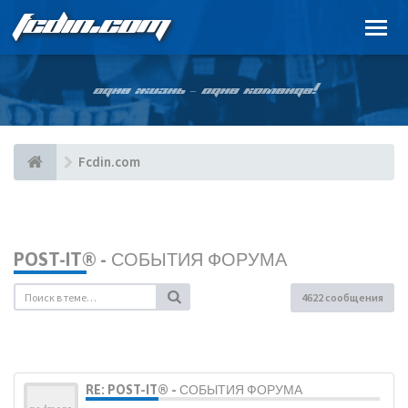
FCDIN.COM
ОДНА ЖИЗНЬ – ОДНА КОМАНДА!
Fcdin.com
POST-IT® - СОБЫТИЯ ФОРУМА
4622 сообщения
RE: POST-IT® - СОБЫТИЯ ФОРУМА