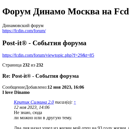
Форум Динамо Москва на Fcd
Динамовский форум
https://fcdin.com/forum/
Post-it® - События форума
https://fcdin.com/forum/viewtopic.php?f=29&t=85
Страница
232
из
232
Re: Post-it® - События форума
Сообщение
Добавлено:
12 ноя 2023, 16:06
I love Dinamo
Критик Силкина 2.0
писал(а):
↑
12 ноя 2023, 14:06
Не знаю, сюда
ли можно или в другую тему.
Два дня назад ушел из жизни мой отец на 93 году жизни,