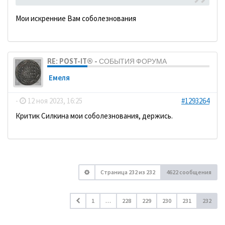
Мои искренние Вам соболезнования
RE: POST-IT® - СОБЫТИЯ ФОРУМА
Емеля
-
12 ноя 2023, 16:25
#1293264
Критик Силкина мои соболезнования, держись.
Страница
232
из
232
4622 сообщения
1
…
228
229
230
231
232