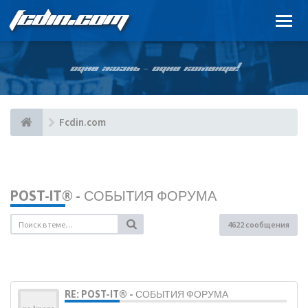
FCDIN.COM
ОДНА ЖИЗНЬ – ОДНА КОМАНДА!
Fcdin.com
POST-IT® - СОБЫТИЯ ФОРУМА
4622 сообщения
RE: POST-IT® - СОБЫТИЯ ФОРУМА