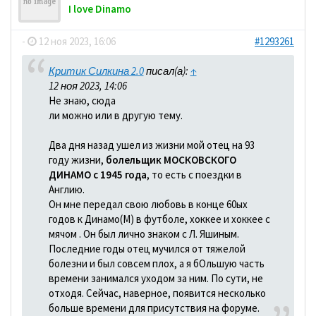
I love Dinamo
-
12 ноя 2023, 16:06
#1293261
Критик Силкина 2.0
писал(а):
↑
12 ноя 2023, 14:06
Не знаю, сюда
ли можно или в другую тему.
Два дня назад ушел из жизни мой отец на 93
году жизни,
болельщик МОСКОВСКОГО
ДИНАМО с 1945 года
, то есть с поездки в
Англию.
Он мне передал свою любовь в конце 60ых
годов к Динамо(М) в футболе, хоккее и хоккее с
мячом . Он был лично знаком с Л. Яшиным.
Последние годы отец мучился от тяжелой
болезни и был совсем плох, а я бОльшую часть
времени занимался уходом за ним. По сути, не
отходя. Сейчас, наверное, появится несколько
больше времени для присутствия на форуме.