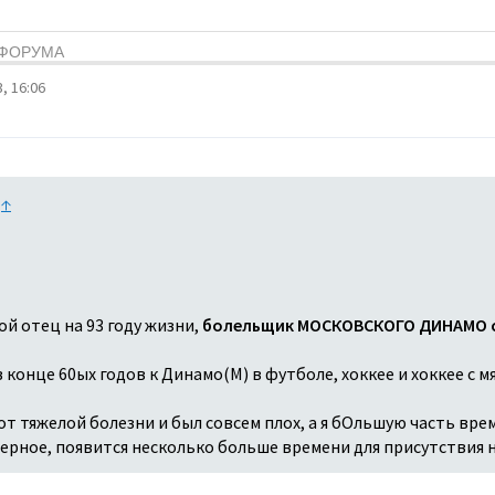
Я ФОРУМА
, 16:06
:
↑
ой отец на 93 году жизни,
болельщик МОСКОВСКОГО ДИНАМО с
конце 60ых годов к Динамо(М) в футболе, хоккее и хоккее с мя
т тяжелой болезни и был совсем плох, а я бОльшую часть врем
аверное, появится несколько больше времени для присутствия 