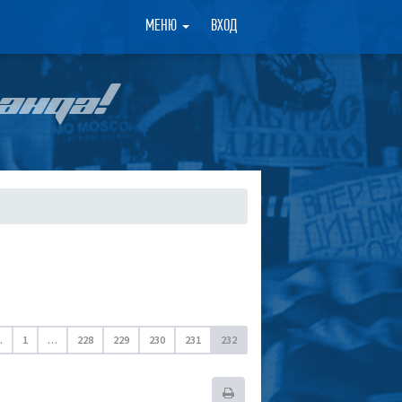
×
МЕНЮ
ВХОД
АНДА!
.
1
…
228
229
230
231
232