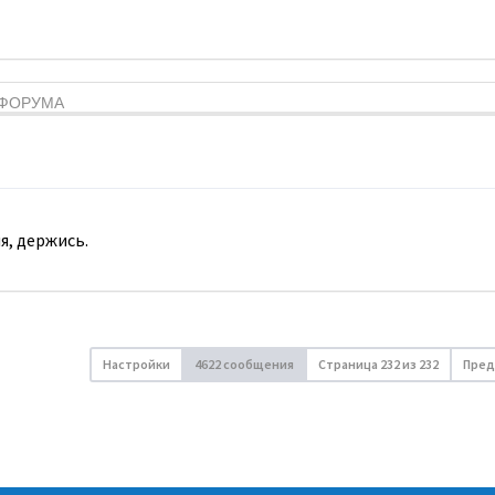
Я ФОРУМА
я, держись.
Настройки
4622 сообщения
Страница
232
из
232
Пред