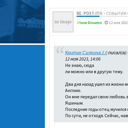
RE: POST-IT® - СОБЫТИ
I love Dinamo
-
12 ноя 2023
Критик Силкина 2.0
писал(а)
12 ноя 2023, 14:06
Не знаю, сюда
ли можно или в другую тему.
Два дня назад ушел из жизни м
Англию.
Он мне передал свою любовь в 
Яшиным.
Последние годы отец мучился о
По сути, не отходя. Сейчас, н