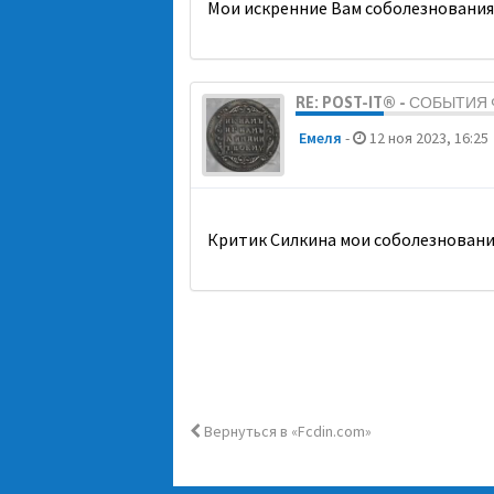
Мои искренние Вам соболезнования
RE: POST-IT® - СОБЫТИ
Емеля
-
12 ноя 2023, 16:25
Критик Силкина мои соболезновани
Вернуться в «Fcdin.com»