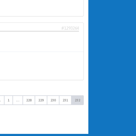
#1293264
.
1
…
228
229
230
231
232