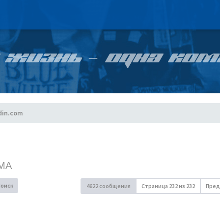
 ЖИЗНЬ – ОДНА КОМ
din.com
МА
Поиск
4622 сообщения
Страница
232
из
232
Пред