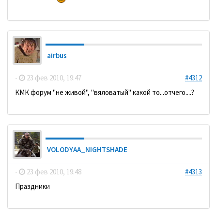
airbus
-
23 фев 2010, 19:47
#4312
КМК форум "не живой", "вяловатый" какой то...отчего....?
VOLODYAA_NIGHTSHADE
-
23 фев 2010, 19:48
#4313
Праздники