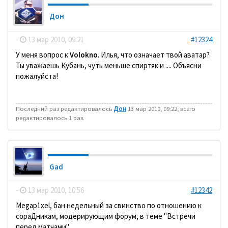
Дон
-
13 мар 2010, 09:21
#12324
У меня вопрос к
Volokno
. Илья, что означает твой аватар?
Ты уважаешь Кубань, чуть меньше спиртяк и .... Объясни
пожалуйста!
Последний раз редактировалось
Дон
13 мар 2010, 09:22, всего
редактировалось 1 раз.
Gad
-
13 мар 2010, 10:56
#12342
Megap1xel, бан недельный за свинство по отношению к
сораДникам, модерирующим форум, в теме "Встречи
перед матчами".