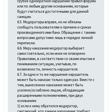
грубое однократное нарушение правил форума
или по любым другим основаниям, которые
будут считаться достаточными для данной
санкции.
6.5. Модераторы вправе, но не обязаны
сообщать пользователям о причине и сроках
произведенного ими бана. Обращение с такими
вопросами допустимо лишь в порядке личной
переписки.
6.6. Меру наказания модератор выбирает
самостоятельно, если иное не оговорено
Правилами, в соответствии со своим опытом и
пониманием ситуации, учитывая, по
возможности, личность нарушителя.
6.7. За одно и то же нарушение нарушитель
может быть наказан только один раз. Вместе с
тем, вынесенное наказание может быть
усилено/ослаблено лицом, обладающим
расширенными полномочиями, при двух
основаниях:
1) если к нему обратился модератор,
считающий, что данное нарушение требует