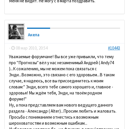
Меня не видит. Не могу с 8 марта поздравить.
Акела
-
08 мар 2010, 20:54
#10443
Уважаемые форумчане! Вы все уже привыкли, что тему
про "Прогнозы" вёл у нас незаменимый Андрей ( Andy74
)...К сожалению, мы не можем пока связаться с
Энди...Возможно, это связано с его здоровьем...В таком
случае, я надеюсь, все вы присоединитесь к моим
словам:" Энди, всего тебе самого хорошего и, главное -
здоровья! Мы ждём тебя, Энди, на твоём родном
форуме!"
Ну, а пока представляем вам нового ведущего данного
раздела - Александр ( Alter)...Просим любить и жаловать.
Просьба с пониманием отнестись к возможным
шероховатостям и возможным ошибкам...