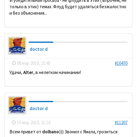
И убедительная просьба - не флудить в этих ( впрочем, не
только в этих) темах. Флуд будет удаляться безжалостно
и без объяснения...
doctor d
-
08 мар 2010, 21:45
#10470
Удачи,
Alter
, в нелегком начинании!
doctor d
-
10 мар 2010, 21:16
#11207
Всем привет от
dolbano
))) Звонил с Ямала, грозиться