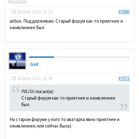
-
28 фев 2010, 21:24
#7066
аirbus. Поддерживаю. Старый форум как-то приятнее и
оживленнее был.
Gad
-
28 фев 2010, 21:38
#7072
P0LiSh писал(а):
Старый форум как-то приятнее и оживленнее
был.
На старом форуме у кого то аватарка явно приятнее и
оживленнее,чем сейчас была).