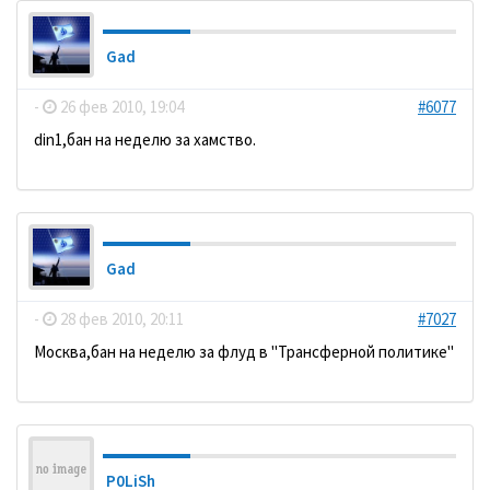
Gad
-
26 фев 2010, 19:04
#6077
din1,бан на неделю за хамство.
Gad
-
28 фев 2010, 20:11
#7027
Москва,бан на неделю за флуд в "Трансферной политике"
P0LiSh