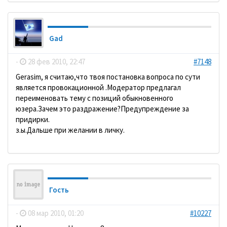
Gad
-
28 фев 2010, 22:47
#7148
Gerasim, я считаю,что твоя постановка вопроса по сути
является провокационной .Модератор предлагал
переименовать тему с позиций обыкновенного
юзера.Зачем это раздражение?Предупреждение за
придирки.
з.ы.Дальше при желании в личку.
Гость
-
08 мар 2010, 01:20
#10227