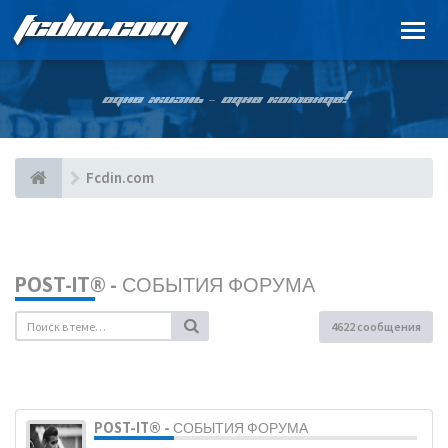
FCDIN.COM
ОДНА ЖИЗНЬ – ОДНА КОМАНДА!
Fcdin.com
POST-IT® - СОБЫТИЯ ФОРУМА
4622 сообщения
POST-IT® - СОБЫТИЯ ФОРУМА