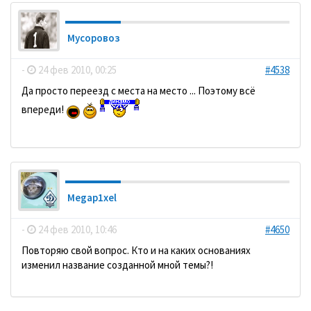
Мусоровоз
-
24 фев 2010, 00:25
#4538
Да просто переезд с места на место ... Поэтому всё
впереди!
Megap1xel
-
24 фев 2010, 10:46
#4650
Повторяю свой вопрос. Кто и на каких основаниях
изменил название созданной мной темы?!