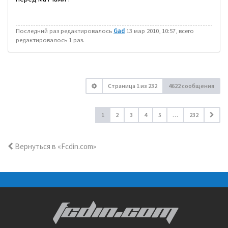
Последний раз редактировалось
Gad
13 мар 2010, 10:57, всего
редактировалось 1 раз.
Страница
1
из
232
4622 сообщения
1
2
3
4
5
…
232
Вернуться в «Fcdin.com»
FCDIN.COM