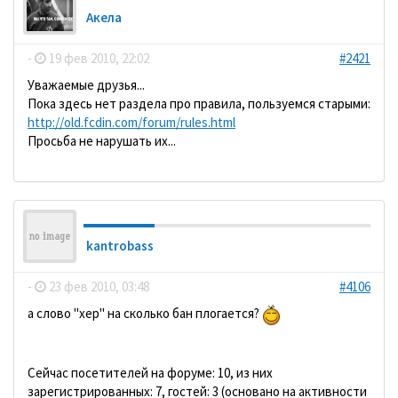
Акела
-
19 фев 2010, 22:02
#2421
Уважаемые друзья...
Пока здесь нет раздела про правила, пользуемся старыми:
http://old.fcdin.com/forum/rules.html
Просьба не нарушать их...
kantrobass
-
23 фев 2010, 03:48
#4106
а слово "хер" на сколько бан плогается?
Сейчас посетителей на форуме: 10, из них
зарегистрированных: 7, гостей: 3 (основано на активности