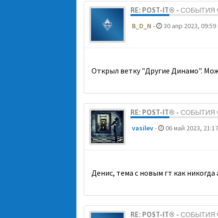
RE: POST-IT® - СОБЫТИ
B_D_N
-
30 апр 2023, 09:59
Открыл ветку "Другие Динамо". Мож
RE: POST-IT® - СОБЫТИ
vasilev
-
06 май 2023, 21:1
Денис, тема с новым гт как никогда
RE: POST-IT® - СОБЫТИ