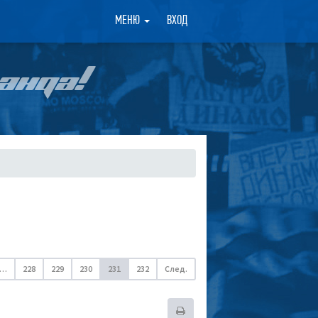
×
МЕНЮ
ВХОД
АНДА!
…
228
229
230
231
232
След.