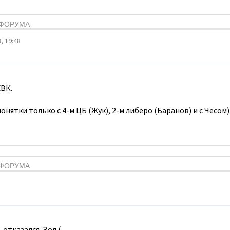
Я ФОРУМА
, 19:48
ВК.
онятки только с 4-м ЦБ (Жук), 2-м либеро (Баранов) и с Чесом)
Я ФОРУМА
 отказался. Зол.(