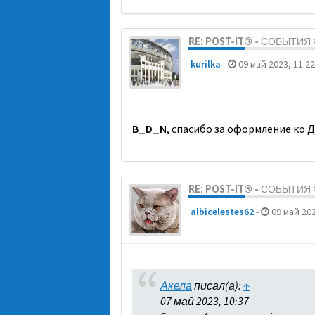
RE: POST-IT® - СОБЫТИ
kurilka
-
09 май 2023, 11:22
B_D_N
, спасибо за оформление ко 
RE: POST-IT® - СОБЫТИ
albicelestes62
-
09 май 202
Акела
писал(а):
↑
07 май 2023, 10:37