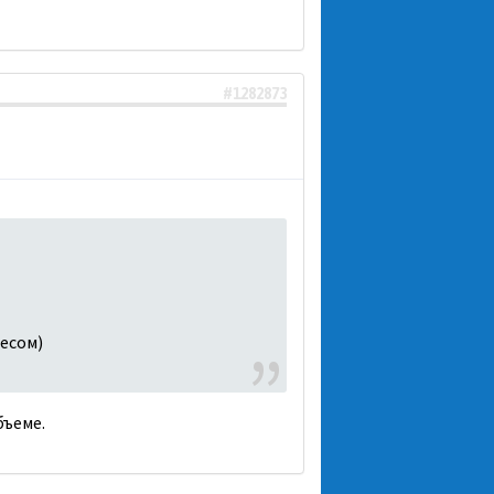
#1282873
Чесом)
бъеме.