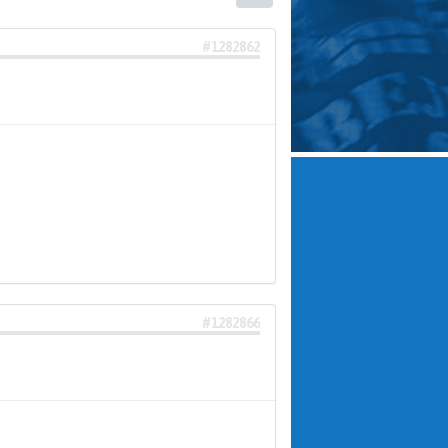
#1282862
#1282866