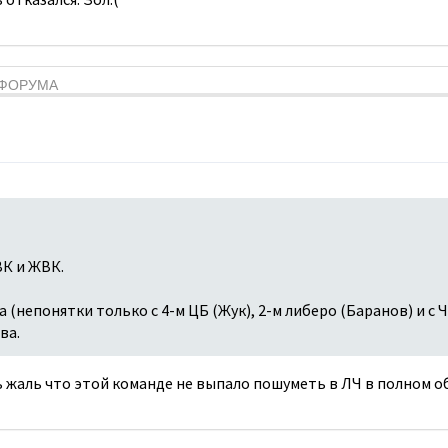
Я ФОРУМА
К и ЖВК.
 (непонятки только с 4-м ЦБ (Жук), 2-м либеро (Баранов) и с 
ва.
 жаль что этой команде не выпало пошуметь в ЛЧ в полном о