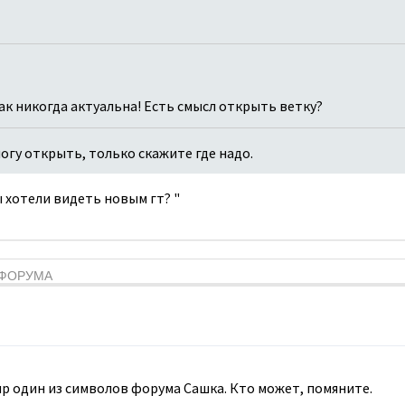
как никогда актуальна! Есть смысл открыть ветку?
 могу открыть, только скажите где надо.
вы хотели видеть новым гт? "
Я ФОРУМА
мир один из символов форума Сашка. Кто может, помяните.