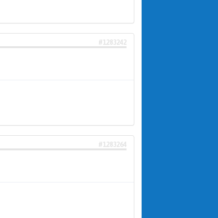
#1283242
#1283264