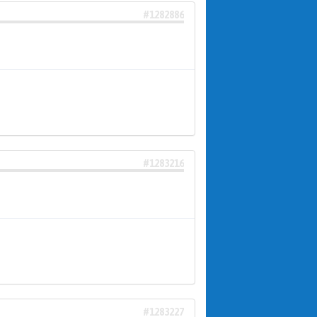
#1282886
#1283216
#1283227