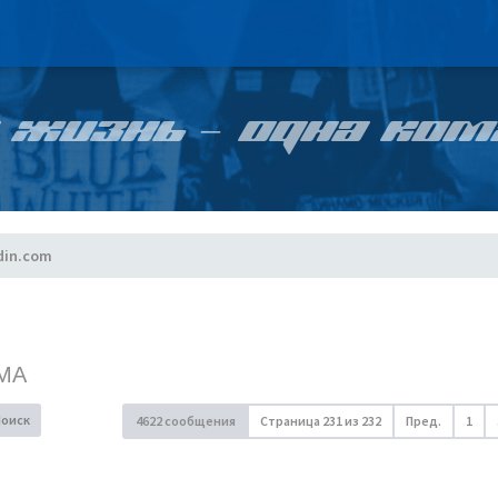
 ЖИЗНЬ – ОДНА КОМ
din.com
МА
Поиск
4622 сообщения
Страница
231
из
232
Пред.
1