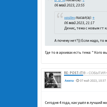
06 май 2023, 23:55
vasilev
писал(а):
↑
06 май 2023, 21:17
Денис, тема с новым гт 
А почему нет?)) Если надо, то
Где то в архивах есть тема: " Кого 
RE: POST-IT® - СОБЫТИ
Акела
-
07 май 2023, 10:37
Сегодня 4 года, как ушёл в лучший 