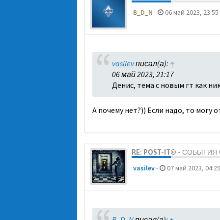
B_D_N
-
06 май 2023, 23:55
vasilev
писал(а):
↑
06 май 2023, 21:17
Денис, тема с новым гт как ни
А почему нет?)) Если надо, то могу 
RE: POST-IT® - СОБЫТИ
vasilev
-
07 май 2023, 04:2
B_D_N
писал(а):
↑