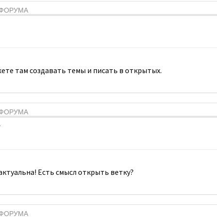
Я ФОРУМА
ете там создавать темы и писать в открытых.
Я ФОРУМА
7
 актуальна! Есть смысл открыть ветку?
Я ФОРУМА