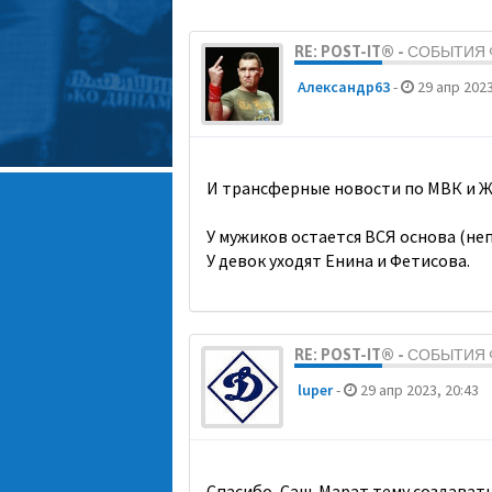
RE: POST-IT® - СОБЫТИ
Александр63
-
29 апр 2023
И трансферные новости по МВК и Ж
У мужиков остается ВСЯ основа (неп
У девок уходят Енина и Фетисова.
RE: POST-IT® - СОБЫТИ
luper
-
29 апр 2023, 20:43
Спасибо, Саш. Марат тему создавать