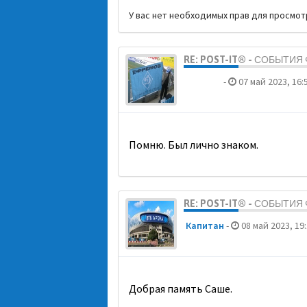
У вас нет необходимых прав для просмо
RE: POST-IT® - СОБЫТИ
dolbano
-
07 май 2023, 16:
Помню. Был лично знаком.
RE: POST-IT® - СОБЫТИ
Кaпитaн
-
08 май 2023, 19
Добрая память Саше.