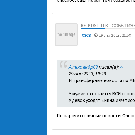
RE: POST-IT® - СОБЫТИ
C3CB
-
29 апр 2023, 21:58
Александр63
писал(а):
↑
29 апр 2023, 19:48
И трансферные новости по МВ
У мужиков остается ВСЯ основа
У девок уходят Енина и Фетисо
По парням отличные новости. Очень