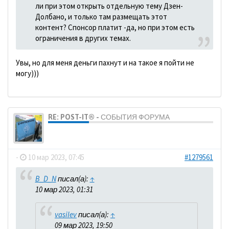
ли при этом открыть отдельную тему Дзен-
Долбано, и только там размещать этот
контент? Спонсор платит -да, но при этом есть
ограничения в других темах.
Увы, но для меня деньги пахнут и на такое я пойти не
могу)))
RE: POST-IT® - СОБЫТИЯ ФОРУМА
dolbano
-
10 мар 2023, 07:45
#1279561
B_D_N
писал(а):
↑
10 мар 2023, 01:31
vasilev
писал(а):
↑
09 мар 2023, 19:50