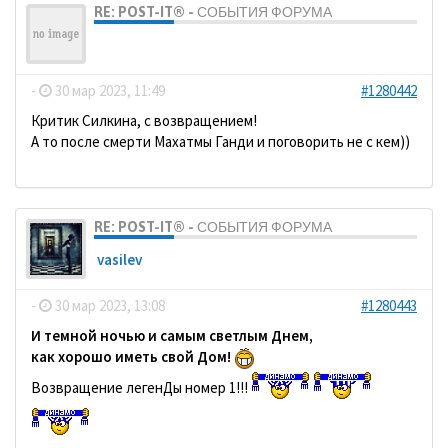
RE: POST-IT® - СОБЫТИЯ ФОРУМА
ДомосеД
-
30 мар 2023, 11:49
#1280442
Критик Силкина, с возвращением!
А то после смерти Махатмы Ганди и поговорить не с кем))
RE: POST-IT® - СОБЫТИЯ ФОРУМА
vasilev
-
30 мар 2023, 13:08
#1280443
И темной ночью и самым светлым Днем,
как хорошо иметь свой Дом!
Возвращение легенДы номер 1!!!