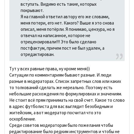
вступать. Видимо есть такие, которых
покрывают.
Я на главной ответил автору его же словами,
меня потери, его нет. Какого? Выше я это снова
описал, меня потёрли. Я понимаю, цензура, но я
отвечал на написанное, которое не
отрецензировали!!! Это было сделано
постфактум, причем пост не был удален, а
отредактирован.
Тут у всех равные права, ну кроме меня))
Ситуации по комментариям бывают разные. И люди
разные в модераторах. Список запретных слов или каких
то толкований сделать же нереально. Поэтому есть
небольшие расхождения по формулировках и значениям.
Не стоит всё прям принимать на свой счет. Какое то слово
в адрес футболиста для вас выглядит безобидным и
житейским, а вот модератор посчитал что это
оскорбление.
Среди советов модераторам было пожелания чтобы
редактирование было редким инструментов и чтобы не