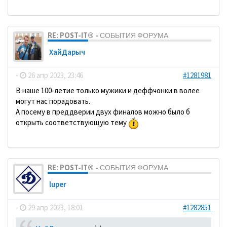
RE: POST-IT® - СОБЫТИЯ ФОРУМА
ХайДарыч
-
26 апр 2023, 23:46
#1281981
В наше 100-летие только мужики и деффчонки в волее
могут нас порадовать.
А посему в преддверии двух финалов можно было б
открыть соответствующую тему
RE: POST-IT® - СОБЫТИЯ ФОРУМА
luper
-
29 апр 2023, 18:01
#1282851