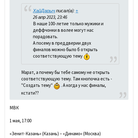
ХайДарыч
писал(а):
↑
26 апр 2023, 23:46
В наше 100-летие только мужики и
деффчонки в волее могут нас
порадовать.
А посему в преддверии двух
финалов можно было б открыть
соответствующую тему
Марат, а почему бы тебе самому не открыть
соответствующую тему. Там кнопочка есть -
"Создать тему"
. А когда у нас финалы,
кстати??
МВК
1 мая, 17:00
«Зенит-Казань» (Казань) – «Динамо» (Москва)