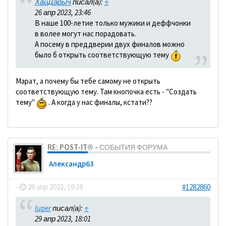
ХайДарыч
писал(а):
↑
26 апр 2023, 23:46
В наше 100-летие только мужики и деффчонки
в волее могут нас порадовать.
А посему в преддверии двух финалов можно
было б открыть соответствующую тему
Марат, а почему бы тебе самому не открыть
соответствующую тему. Там кнопочка есть - "Создать
тему"
. А когда у нас финалы, кстати??
RE: POST-IT® - СОБЫТИЯ ФОРУМА
Александр63
-
29 апр 2023, 19:39
#1282860
luper
писал(а):
↑
29 апр 2023, 18:01