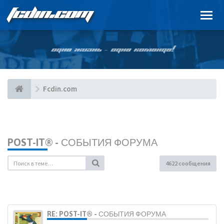
FCDIN.COM
ОДНА ЖИЗНЬ – ОДНА КОМАНДА!
Fcdin.com
POST-IT® - СОБЫТИЯ ФОРУМА
4622 сообщения
RE: POST-IT® - СОБЫТИЯ ФОРУМА