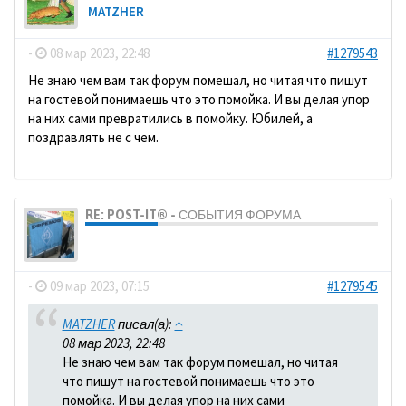
MATZHER
-
08 мар 2023, 22:48
#1279543
Не знаю чем вам так форум помешал, но читая что пишут
на гостевой понимаешь что это помойка. И вы делая упор
на них сами превратились в помойку. Юбилей, а
поздравлять не с чем.
RE: POST-IT® - СОБЫТИЯ ФОРУМА
dolbano
-
09 мар 2023, 07:15
#1279545
MATZHER
писал(а):
↑
08 мар 2023, 22:48
Не знаю чем вам так форум помешал, но читая
что пишут на гостевой понимаешь что это
помойка. И вы делая упор на них сами