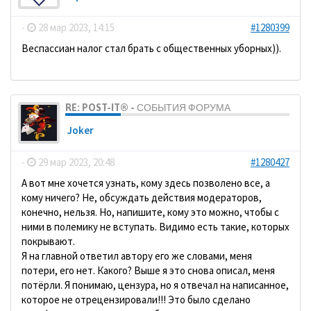
-
28 мар 2023, 14:15
#1280399
Веспассиан налог стал брать с общественных уборных)).
RE: POST-IT® - СОБЫТИЯ ФОРУМА
Joker
-
29 мар 2023, 20:48
#1280427
А вот мне хочется узнать, кому здесь позволено все, а
кому ничего? Не, обсуждать действия модераторов,
конечно, нельзя. Но, напишите, кому это можно, чтобы с
ними в полемику не вступать. Видимо есть такие, которых
покрывают.
Я на главной ответил автору его же словами, меня
потери, его нет. Какого? Выше я это снова описал, меня
потёрли. Я понимаю, цензура, но я отвечал на написанное,
которое не отрецензировали!!! Это было сделано