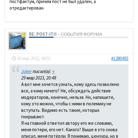
постфактум, причем пост не был удален, а
отредактирован.
RE: POST-IT® - СОБЫТИЯ ФОРУМА
dolbano
-
30 мар 2023, 08:01
#1280435
Joker
писал(а):
↑
29 мар 2023, 20:48
А вот мне хочется узнать, кому здесь позволено
все, а кому ничего? Не, обсуждать действия
модераторов, конечно, нельзя. Но, напишите,
кому это можно, чтобы с ними в полемику не
вступать. Видимо есть такие, которых
покрывают.
Я на главной ответил автору его же словами,
меня потери, его нет. Какого? Выше я это снова
описал, меня потёрли. Я понимаю, цензура, но я