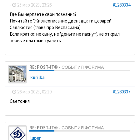
-
25 мар 2023, 23:26
#1280334
Где Вы черпаете свои познания?
Почитайте 'Жизнеописание двенадцати цезарей'
Саллюстия (глава про Веспасиана).
Если кратко: не сыну, не 'деньги не пахнут', не открыл
первые платные туалеты.
RE: POST-IT® - СОБЫТИЯ ФОРУМА
kurilka
-
26 мар 2023, 02:19
#1280337
Светония.
RE: POST-IT® - СОБЫТИЯ ФОРУМА
luper