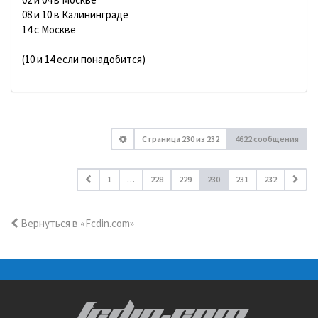
08 и 10 в Калининграде
14 с Москве
(10 и 14 если понадобится)
Страница
230
из
232
4622 сообщения
1
…
228
229
230
231
232
Вернуться в «Fcdin.com»
FCDIN.COM