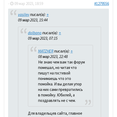
-
09 мар 2023, 18:59
#1279556
vasilev
писал(а):
↑
09 мар 2023, 15:44
dolbano
писал(а):
↑
09 мар 2023, 07:15
MATZHER
писал(а):
↑
08 мар 2023, 22:48
Не знаю чем вам так форум
помешал, но читая что
пишут на гостевой
понимаешь что это
помойка. И вы делая упор
на них сами превратились
в помойку. Юбилей, а
поздравлять не с чем.
Для владельцев сайта, главное