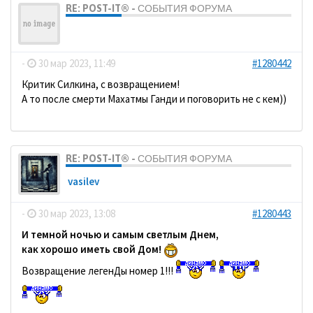
RE: POST-IT® - СОБЫТИЯ ФОРУМА
ДомосеД
-
30 мар 2023, 11:49
#1280442
Критик Силкина, с возвращением!
А то после смерти Махатмы Ганди и поговорить не с кем))
RE: POST-IT® - СОБЫТИЯ ФОРУМА
vasilev
-
30 мар 2023, 13:08
#1280443
И темной ночью и самым светлым Днем,
как хорошо иметь свой Дом!
Возвращение легенДы номер 1!!!