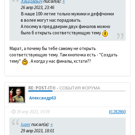
ХайДарыч
писал(а):
↑
26 апр 2023, 23:46
В наше 100-летие только мужики и деффчонки
в волее могут нас порадовать.
А посему в преддверии двух финалов можно
было б открыть соответствующую тему
Марат, а почему бы тебе самому не открыть
соответствующую тему. Там кнопочка есть - "Создать
тему"
. А когда у нас финалы, кстати??
RE: POST-IT® - СОБЫТИЯ ФОРУМА
Александр63
-
29 апр 2023, 19:39
#1282860
luper
писал(а):
↑
29 апр 2023, 18:01