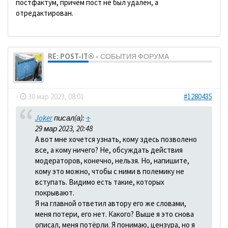
постфактум, причем пост не был удален, а
отредактирован.
RE: POST-IT® - СОБЫТИЯ ФОРУМА
dolbano
-
30 мар 2023, 08:01
#1280435
Joker
писал(а):
↑
29 мар 2023, 20:48
А вот мне хочется узнать, кому здесь позволено
все, а кому ничего? Не, обсуждать действия
модераторов, конечно, нельзя. Но, напишите,
кому это можно, чтобы с ними в полемику не
вступать. Видимо есть такие, которых
покрывают.
Я на главной ответил автору его же словами,
меня потери, его нет. Какого? Выше я это снова
описал, меня потёрли. Я понимаю, цензура, но я