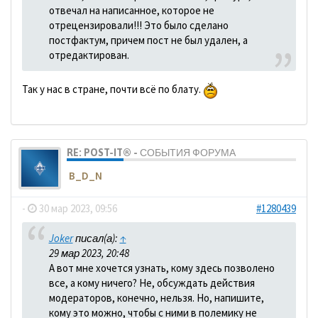
отвечал на написанное, которое не
отрецензировали!!! Это было сделано
постфактум, причем пост не был удален, а
отредактирован.
Так у нас в стране, почти всё по блату.
RE: POST-IT® - СОБЫТИЯ ФОРУМА
B_D_N
-
30 мар 2023, 09:56
#1280439
Joker
писал(а):
↑
29 мар 2023, 20:48
А вот мне хочется узнать, кому здесь позволено
все, а кому ничего? Не, обсуждать действия
модераторов, конечно, нельзя. Но, напишите,
кому это можно, чтобы с ними в полемику не