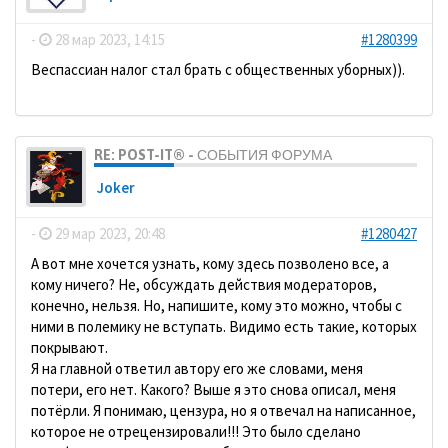
-
28 мар 2023, 14:15
#1280399
Веспассиан налог стал брать с общественных уборных)).
RE: POST-IT® - СОБЫТИЯ ФОРУМА
Joker
-
29 мар 2023, 20:48
#1280427
А вот мне хочется узнать, кому здесь позволено все, а
кому ничего? Не, обсуждать действия модераторов,
конечно, нельзя. Но, напишите, кому это можно, чтобы с
ними в полемику не вступать. Видимо есть такие, которых
покрывают.
Я на главной ответил автору его же словами, меня
потери, его нет. Какого? Выше я это снова описал, меня
потёрли. Я понимаю, цензура, но я отвечал на написанное,
которое не отрецензировали!!! Это было сделано