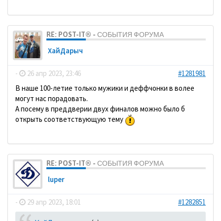
RE: POST-IT® - СОБЫТИЯ ФОРУМА
ХайДарыч
-
26 апр 2023, 23:46
#1281981
В наше 100-летие только мужики и деффчонки в волее
могут нас порадовать.
А посему в преддверии двух финалов можно было б
открыть соответствующую тему
RE: POST-IT® - СОБЫТИЯ ФОРУМА
luper
-
29 апр 2023, 18:01
#1282851