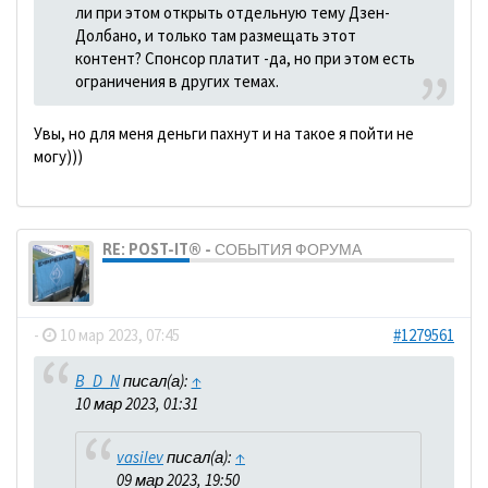
ли при этом открыть отдельную тему Дзен-
Долбано, и только там размещать этот
контент? Спонсор платит -да, но при этом есть
ограничения в других темах.
Увы, но для меня деньги пахнут и на такое я пойти не
могу)))
RE: POST-IT® - СОБЫТИЯ ФОРУМА
dolbano
-
10 мар 2023, 07:45
#1279561
B_D_N
писал(а):
↑
10 мар 2023, 01:31
vasilev
писал(а):
↑
09 мар 2023, 19:50