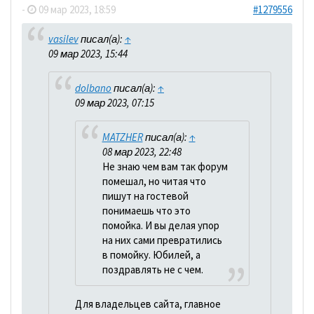
-
09 мар 2023, 18:59
#1279556
vasilev
писал(а):
↑
09 мар 2023, 15:44
dolbano
писал(а):
↑
09 мар 2023, 07:15
MATZHER
писал(а):
↑
08 мар 2023, 22:48
Не знаю чем вам так форум
помешал, но читая что
пишут на гостевой
понимаешь что это
помойка. И вы делая упор
на них сами превратились
в помойку. Юбилей, а
поздравлять не с чем.
Для владельцев сайта, главное