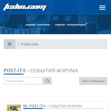
FCDIN.COM
ОДНА ЖИЗНЬ – ОДНА КОМАНДА!
Fcdin.com
POST-IT® - СОБЫТИЯ ФОРУМА
4622 сообщения
RE: POST-IT® - СОБЫТИЯ ФОРУМА