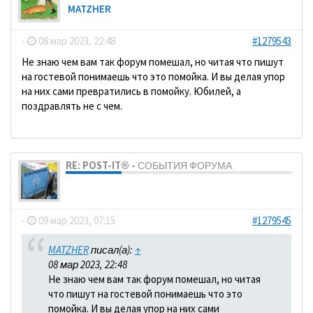
MATZHER
-
08 мар 2023, 22:48
#1279543
Не знаю чем вам так форум помешал, но читая что пишут
на гостевой понимаешь что это помойка. И вы делая упор
на них сами превратились в помойку. Юбилей, а
поздравлять не с чем.
RE: POST-IT® - СОБЫТИЯ ФОРУМА
dolbano
-
09 мар 2023, 07:15
#1279545
MATZHER
писал(а):
↑
08 мар 2023, 22:48
Не знаю чем вам так форум помешал, но читая
что пишут на гостевой понимаешь что это
помойка. И вы делая упор на них сами