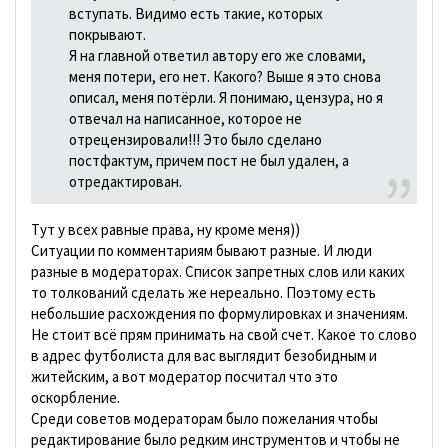
вступать. Видимо есть такие, которых
покрывают.
Я на главной ответил автору его же словами,
меня потери, его нет. Какого? Выше я это снова
описал, меня потёрли. Я понимаю, цензура, но я
отвечал на написанное, которое не
отрецензировали!!! Это было сделано
постфактум, причем пост не был удален, а
отредактирован.
Тут у всех равные права, ну кроме меня))
Ситуации по комментариям бывают разные. И люди
разные в модераторах. Список запретных слов или каких
то толкований сделать же нереально. Поэтому есть
небольшие расхождения по формулировках и значениям.
Не стоит всё прям принимать на свой счет. Какое то слово
в адрес футболиста для вас выглядит безобидным и
житейским, а вот модератор посчитал что это
оскорбление.
Среди советов модераторам было пожелания чтобы
редактирование было редким инструментов и чтобы не