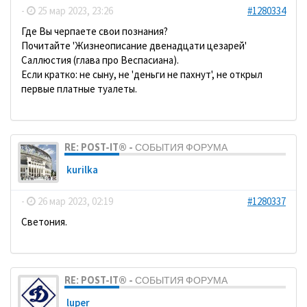
-
25 мар 2023, 23:26
#1280334
Где Вы черпаете свои познания?
Почитайте 'Жизнеописание двенадцати цезарей'
Саллюстия (глава про Веспасиана).
Если кратко: не сыну, не 'деньги не пахнут', не открыл
первые платные туалеты.
RE: POST-IT® - СОБЫТИЯ ФОРУМА
kurilka
-
26 мар 2023, 02:19
#1280337
Светония.
RE: POST-IT® - СОБЫТИЯ ФОРУМА
luper