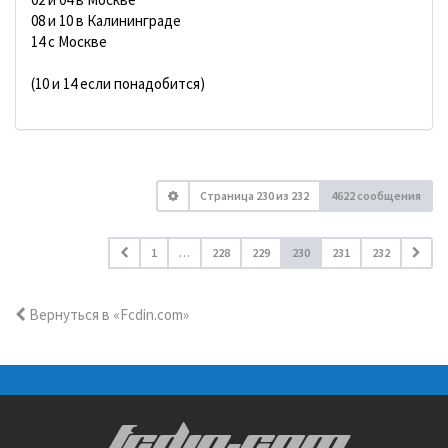
08 и 10 в Калининграде
14 с Москве
(10 и 14 если понадобится)
Страница
230
из
232
4622 сообщения
1
…
228
229
230
231
232
Вернуться в «Fcdin.com»
FCDIN.COM