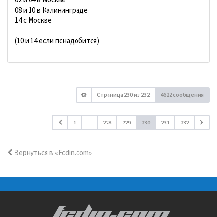
08 и 10 в Калининграде
14 с Москве
(10 и 14 если понадобится)
Страница
230
из
232
4622 сообщения
1
…
228
229
230
231
232
Вернуться в «Fcdin.com»
FCDIN.COM