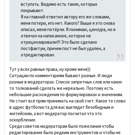
вступать. Видимо есть такие, которых
покрывают.
Я на главной ответил автору его же словами,
меня потери, его нет. Какого? Выше я это снова
описал, меня потёрли. Я понимаю, цензура, но я
отвечал на написанное, которое не
отрецензировали!!! Это было сделано
постфактум, причем пост не был удален, а
отредактирован.
Тут у всех равные права, ну кроме меня))
Ситуации по комментариям бывают разные. И люди
разные в модераторах. Список запретных слов или каких
то толкований сделать же нереально. Поэтому есть
небольшие расхождения по формулировках и значениям.
Не стоит всё прям принимать на свой счет. Какое то слово
в адрес футболиста для вас выглядит безобидным и
житейским, а вот модератор посчитал что это
оскорбление.
Среди советов модераторам было пожелания чтобы
редактирование было редким инструментов и чтобы не