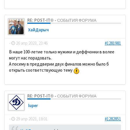
RE: POST-IT® - СОБЫТИЯ ФОРУМА
ХайДарыч
-
26 апр 2023, 23:46
#1281981
В наше 100-летие только мужики и деффчонки в волее
могут нас порадовать.
А посему в преддверии двух финалов можно было б
открыть соответствующую тему
RE: POST-IT® - СОБЫТИЯ ФОРУМА
luper
-
29 апр 2023, 18:01
#1282851