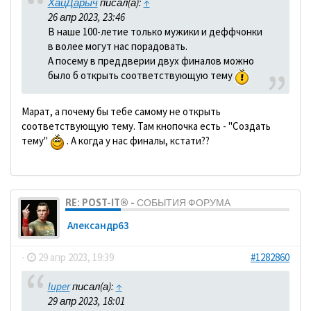
ХайДарыч
писал(а):
↑
26 апр 2023, 23:46
В наше 100-летие только мужики и деффчонки
в волее могут нас порадовать.
А посему в преддверии двух финалов можно
было б открыть соответствующую тему
Марат, а почему бы тебе самому не открыть
соответствующую тему. Там кнопочка есть - "Создать
тему"
. А когда у нас финалы, кстати??
RE: POST-IT® - СОБЫТИЯ ФОРУМА
Александр63
-
29 апр 2023, 19:39
#1282860
luper
писал(а):
↑
29 апр 2023, 18:01