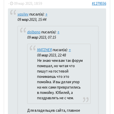
-
09 мар 2023, 18:59
#1279556
vasilev
писал(а):
↑
09 мар 2023, 15:44
dolbano
писал(а):
↑
09 мар 2023, 07:15
MATZHER
писал(а):
↑
08 мар 2023, 22:48
Не знаю чем вам так форум
помешал, но читая что
пишут на гостевой
понимаешь что это
помойка. И вы делая упор
на них сами превратились
в помойку. Юбилей, а
поздравлять не с чем.
Для владельцев сайта, главное