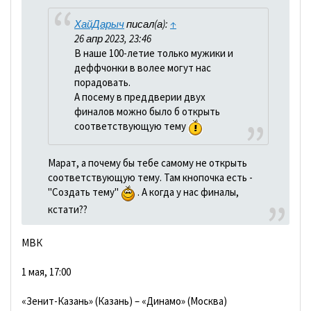
ХайДарыч
писал(а):
↑
26 апр 2023, 23:46
В наше 100-летие только мужики и
деффчонки в волее могут нас
порадовать.
А посему в преддверии двух
финалов можно было б открыть
соответствующую тему
Марат, а почему бы тебе самому не открыть
соответствующую тему. Там кнопочка есть -
"Создать тему"
. А когда у нас финалы,
кстати??
МВК
1 мая, 17:00
«Зенит-Казань» (Казань) – «Динамо» (Москва)