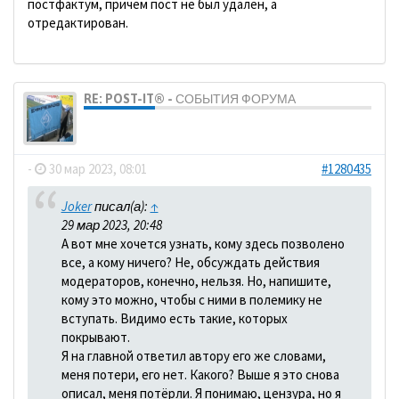
постфактум, причем пост не был удален, а
отредактирован.
RE: POST-IT® - СОБЫТИЯ ФОРУМА
dolbano
-
30 мар 2023, 08:01
#1280435
Joker
писал(а):
↑
29 мар 2023, 20:48
А вот мне хочется узнать, кому здесь позволено
все, а кому ничего? Не, обсуждать действия
модераторов, конечно, нельзя. Но, напишите,
кому это можно, чтобы с ними в полемику не
вступать. Видимо есть такие, которых
покрывают.
Я на главной ответил автору его же словами,
меня потери, его нет. Какого? Выше я это снова
описал, меня потёрли. Я понимаю, цензура, но я