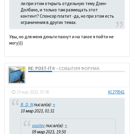
ли при этом открыть отдельную тему Дзен-
Долбано, и только там размещать этот
контент? Спонсор платит -да, но при этом есть
ограничения в других темах.
Увы, но для меня деньги пахнут и на такое я пойти не
могу)))
RE: POST-IT® - СОБЫТИЯ ФОРУМА
dolbano
-
10 мар 2023, 07:45
#1279561
B_D_N
писал(а):
↑
10 мар 2023, 01:31
vasilev
писал(а):
↑
09 мар 2023, 19:50