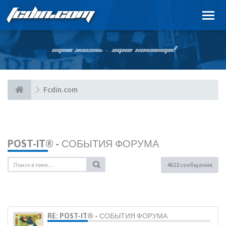
FCDIN.COM
ОДНА ЖИЗНЬ – ОДНА КОМАНДА!
Fcdin.com
POST-IT® - СОБЫТИЯ ФОРУМА
4622 сообщения
RE: POST-IT® - СОБЫТИЯ ФОРУМА