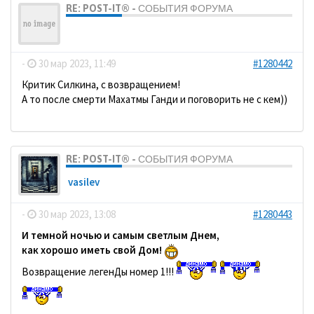
RE: POST-IT® - СОБЫТИЯ ФОРУМА
ДомосеД
-
30 мар 2023, 11:49
#1280442
Критик Силкина, с возвращением!
А то после смерти Махатмы Ганди и поговорить не с кем))
RE: POST-IT® - СОБЫТИЯ ФОРУМА
vasilev
-
30 мар 2023, 13:08
#1280443
И темной ночью и самым светлым Днем,
как хорошо иметь свой Дом!
Возвращение легенДы номер 1!!!