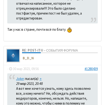
отвечал на написанное, которое не
отрецензировали!!! Это было сделано
постфактум, причем пост не был удален, а
отредактирован.
Так у нас в стране, почти всё по блату.
RE: POST-IT® - СОБЫТИЯ ФОРУМА
B_D_N
-
30 мар 2023, 09:56
#1280439
Joker
писал(а):
↑
29 мар 2023, 20:48
А вот мне хочется узнать, кому здесь позволено
все, а кому ничего? Не, обсуждать действия
модераторов, конечно, нельзя. Но, напишите,
кому это можно, чтобы с ними в полемику не