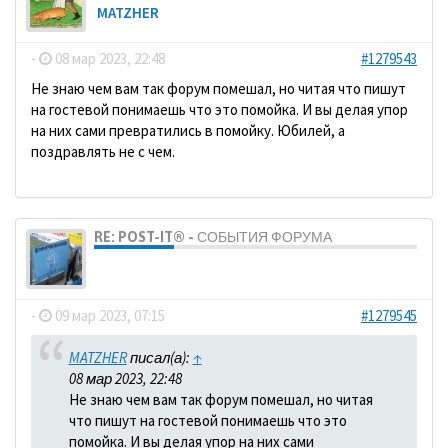
MATZHER
-
08 мар 2023, 22:48
#1279543
Не знаю чем вам так форум помешал, но читая что пишут
на гостевой понимаешь что это помойка. И вы делая упор
на них сами превратились в помойку. Юбилей, а
поздравлять не с чем.
RE: POST-IT® - СОБЫТИЯ ФОРУМА
dolbano
-
09 мар 2023, 07:15
#1279545
MATZHER
писал(а):
↑
08 мар 2023, 22:48
Не знаю чем вам так форум помешал, но читая
что пишут на гостевой понимаешь что это
помойка. И вы делая упор на них сами