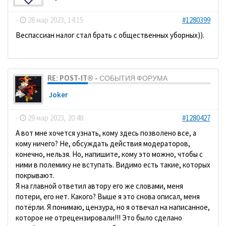
-
28 мар 2023, 14:15
#1280399
Веспассиан налог стал брать с общественных уборных)).
RE: POST-IT® - СОБЫТИЯ ФОРУМА
Joker
-
29 мар 2023, 20:48
#1280427
А вот мне хочется узнать, кому здесь позволено все, а
кому ничего? Не, обсуждать действия модераторов,
конечно, нельзя. Но, напишите, кому это можно, чтобы с
ними в полемику не вступать. Видимо есть такие, которых
покрывают.
Я на главной ответил автору его же словами, меня
потери, его нет. Какого? Выше я это снова описал, меня
потёрли. Я понимаю, цензура, но я отвечал на написанное,
которое не отрецензировали!!! Это было сделано