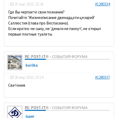
-
25 мар 2023, 23:26
#1280334
Где Вы черпаете свои познания?
Почитайте 'Жизнеописание двенадцати цезарей'
Саллюстия (глава про Веспасиана).
Если кратко: не сыну, не 'деньги не пахнут', не открыл
первые платные туалеты.
RE: POST-IT® - СОБЫТИЯ ФОРУМА
kurilka
-
26 мар 2023, 02:19
#1280337
Светония.
RE: POST-IT® - СОБЫТИЯ ФОРУМА
luper