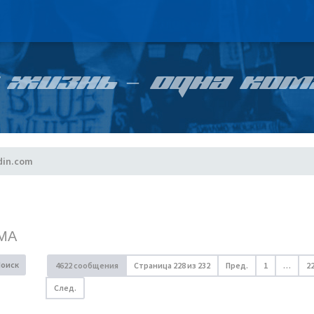
 ЖИЗНЬ – ОДНА КОМ
din.com
МА
Поиск
4622 сообщения
Страница
228
из
232
Пред.
1
…
2
След.