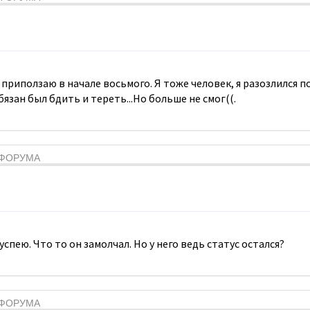
приползаю в начале восьмого. Я тоже человек, я разозлился по
бязан был бдить и тереть...Но больше не смог((.
Я ФОРУМА
спею. Что то он замолчал. Но у него ведь статус остался?
Я ФОРУМА