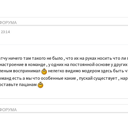
Я ФОРУМА
 23:14
чу ничего там такого не было , что их на руках носить что ли 
настроение в команде , у одних на постоянной основе у других
 зеленым воспринимал
нелегко видимо модером здесь быть ч
оманд есть а мы что особенные какие , пускай существует , на
 оставьте пацанам
Я ФОРУМА