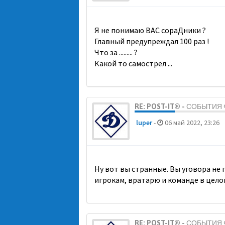
Я не понимаю ВАС сораДники ?
Главный предупреждал 100 раз !
Что за ......... ?
Какой то самострел ...
RE: POST-IT® - СОБЫТИ
luper
-
06 май 2022, 23:26
Ну вот вы странные. Вы уговора не
игрокам, вратарю и команде в цело
RE: POST-IT® - СОБЫТИ