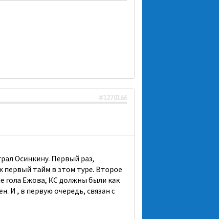
#1270166
рал Осинкину. Первый раз,
ак первый тайм в этом туре. Второе
ме гола Ежова, КС должны были как
. И , в первую очередь, связан с