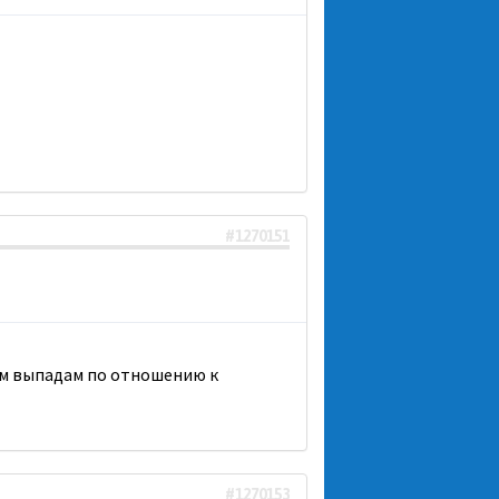
#1270151
ным выпадам по отношению к
#1270153