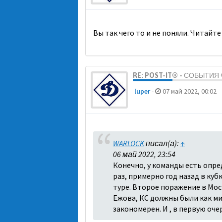
Вы так чего то и не поняли. Читайте
RE: POST-IT® - СОБЫТИ
luper
-
07 май 2022, 00:02
WARLOCK
писал(а):
↑
06 май 2022, 23:54
Конечно, у команды есть опре
раз, примерно год назад в куб
туре. Второе поражение в Моск
Ежова, КС должны были как ми
закономерен. И , в первую оч