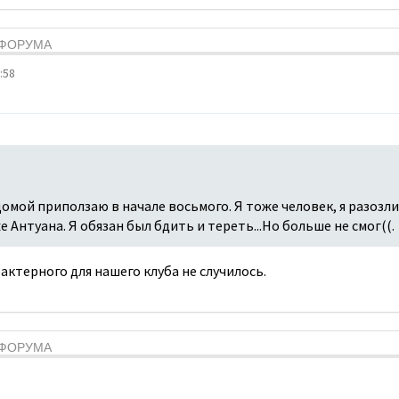
Я ФОРУМА
:58
домой приползаю в начале восьмого. Я тоже человек, я разозли
е Антуана. Я обязан был бдить и тереть...Но больше не смог((.
актерного для нашего клуба не случилось.
Я ФОРУМА