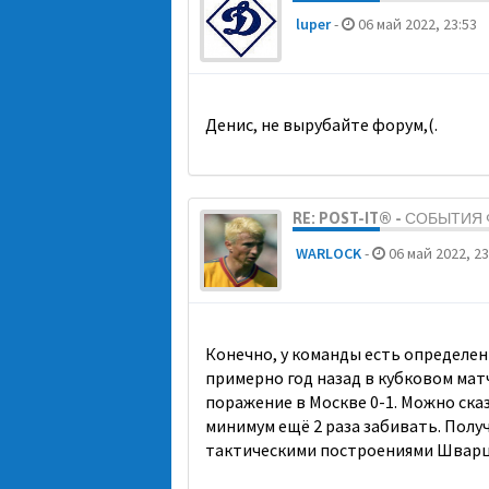
luper
-
06 май 2022, 23:53
Денис, не вырубайте форум,(.
RE: POST-IT® - СОБЫТИ
WARLOCK
-
06 май 2022, 23
Конечно, у команды есть определен
примерно год назад в кубковом матче
поражение в Москве 0-1. Можно сказ
минимум ещё 2 раза забивать. Получ
тактическими построениями Шварц