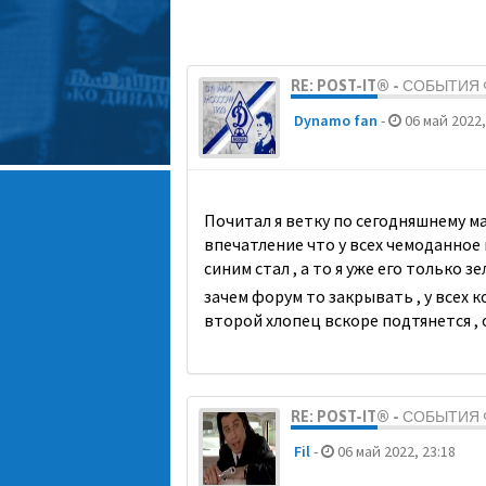
RE: POST-IT® - СОБЫТИ
Dynamo fan
-
06 май 2022,
Почитал я ветку по сегодняшнему мат
впечатление что у всех чемоданное 
синим стал , а то я уже его только
зачем форум то закрывать , у всех к
второй хлопец вскоре подтянется ,
RE: POST-IT® - СОБЫТИ
Fil
-
06 май 2022, 23:18