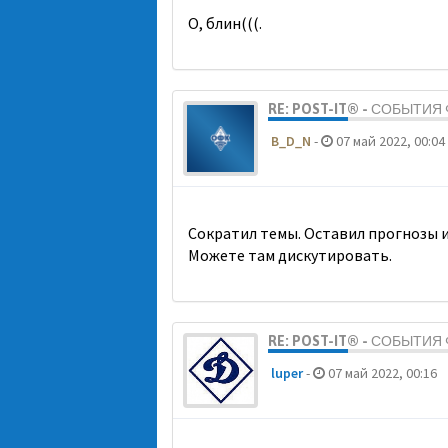
О, блин(((.
RE: POST-IT® - СОБЫТИ
B_D_N
-
07 май 2022, 00:04
Сократил темы. Оставил прогнозы и
Можете там дискутировать.
RE: POST-IT® - СОБЫТИ
luper
-
07 май 2022, 00:16