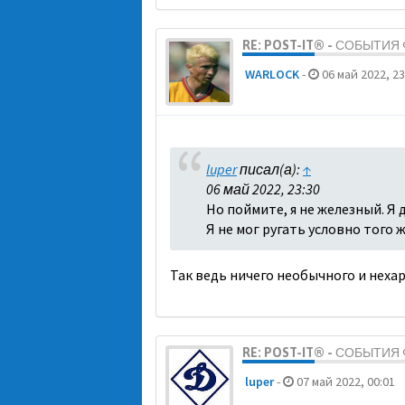
RE: POST-IT® - СОБЫТИ
WARLOCK
-
06 май 2022, 23
luper
писал(а):
↑
06 май 2022, 23:30
Но поймите, я не железный. Я 
Я не мог ругать условно того ж
Так ведь ничего необычного и нехар
RE: POST-IT® - СОБЫТИ
luper
-
07 май 2022, 00:01