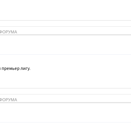
Я ФОРУМА
 премьер лигу.
Я ФОРУМА