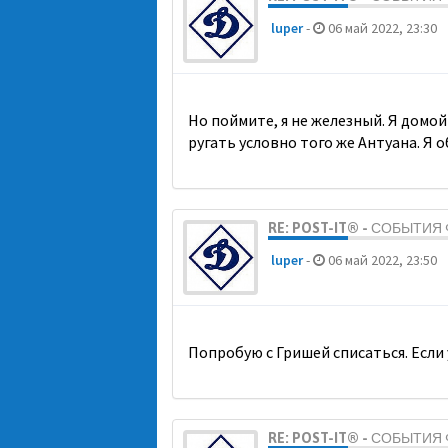
luper
-
06 май 2022, 23:30
Но поймите, я не железный. Я домой 
ругать условно того же Антуана. Я о
RE: POST-IT® - СОБЫТИ
luper
-
06 май 2022, 23:50
Попробую с Гришей списаться. Если у
RE: POST-IT® - СОБЫТИ