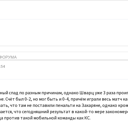
Я ФОРУМА
:54
ный спад по разным причинам, однако Шварц уже 3 раза проиг
. Счёт был 0-2, но мог быть и 0-4, причём играли весь матч к
ать, что там не поставили пенальти на Захаряне, однако кро
ается, что сегодняшний результат в какой-то мере закономерен
а против такой мобильной команды как КС.