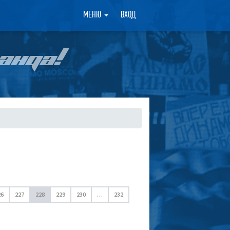
×
МЕНЮ
ВХОД
АНДА!
26
227
228
229
230
…
232