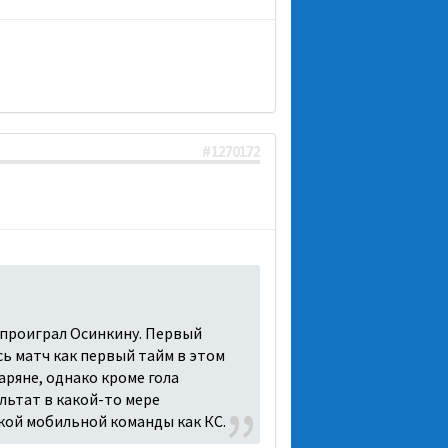
#1270172
 проиграл Осинкину. Первый
есь матч как первый тайм в этом
аряне, однако кроме гола
льтат в какой-то мере
акой мобильной команды как КС.