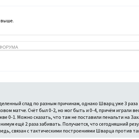
 выше.
Я ФОРУМА
деленный спад по разным причинам, однако Шварц уже 3 раза
ковом матче. Счёт был 0-2, но мог быть и 0-4, причём играли в
ве 0-1. Можно сказать, что там не поставили пенальти на Зах
нимум ещё 2 раза забивать. Получается, что сегодняшний резу
ередь, связан с тактическими построениями Шварца против т