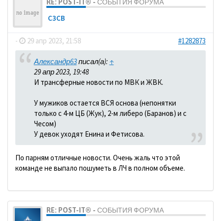
RE: POST-IT® - СОБЫТИЯ ФОРУМА
C3CB
-
29 апр 2023, 21:58
#1282873
Александр63
писал(а):
↑
29 апр 2023, 19:48
И трансферные новости по МВК и ЖВК.
У мужиков остается ВСЯ основа (непонятки
только с 4-м ЦБ (Жук), 2-м либеро (Баранов) и с
Чесом)
У девок уходят Енина и Фетисова.
По парням отличные новости. Очень жаль что этой
команде не выпало пошуметь в ЛЧ в полном объеме.
RE: POST-IT® - СОБЫТИЯ ФОРУМА