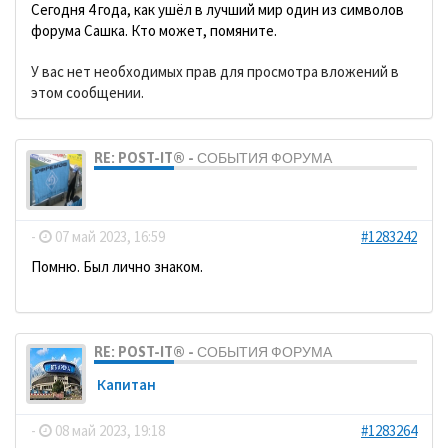
Сегодня 4 года, как ушёл в лучший мир один из символов
форума Сашка. Кто может, помяните.
У вас нет необходимых прав для просмотра вложений в
этом сообщении.
RE: POST-IT® - СОБЫТИЯ ФОРУМА
dolbano
-
07 май 2023, 16:59
#1283242
Помню. Был лично знаком.
RE: POST-IT® - СОБЫТИЯ ФОРУМА
Кaпитaн
-
08 май 2023, 19:18
#1283264