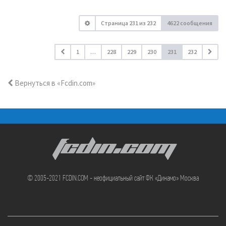
Страница
231
из
232
4622 сообщения
1
…
228
229
230
231
232
Вернуться в «Fcdin.com»
FCDIN.COM
© 2005-2021 FCDIN.COM - неофициальный сайт ФК «Динамо» Москва