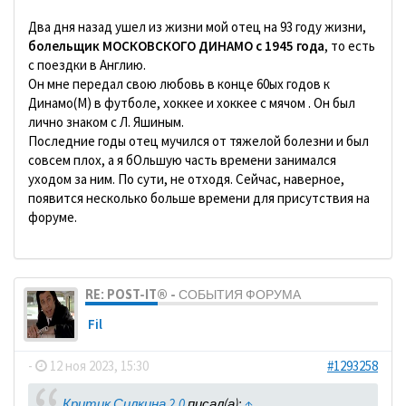
Два дня назад ушел из жизни мой отец на 93 году жизни,
болельщик МОСКОВСКОГО ДИНАМО с 1945 года
, то есть
с поездки в Англию.
Он мне передал свою любовь в конце 60ых годов к
Динамо(М) в футболе, хоккее и хоккее с мячом . Он был
лично знаком с Л. Яшиным.
Последние годы отец мучился от тяжелой болезни и был
совсем плох, а я бОльшую часть времени занимался
уходом за ним. По сути, не отходя. Сейчас, наверное,
появится несколько больше времени для присутствия на
форуме.
RE: POST-IT® - СОБЫТИЯ ФОРУМА
Fil
-
12 ноя 2023, 15:30
#1293258
Критик Силкина 2.0
писал(а):
↑