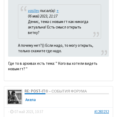
vasilev
писал(а):
↑
06 май 2023, 21:17
Денис, тема с новым гт как никогда
актуальна! Есть смысл открыть
ветку?
А почему нет?)) Если надо, то могу открыть,
только скажите где надо.
Где то в архивах есть тема: " Кого вы хотели видеть
новым гт? "
RE: POST-IT® - СОБЫТИЯ ФОРУМА
Акела
-
07 май 2023, 10:37
#1283232