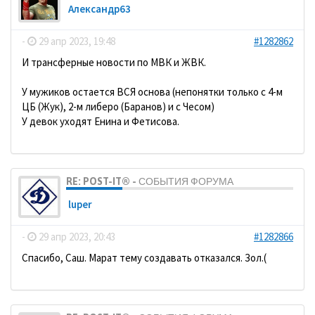
Александр63
-
29 апр 2023, 19:48
#1282862
И трансферные новости по МВК и ЖВК.
У мужиков остается ВСЯ основа (непонятки только с 4-м
ЦБ (Жук), 2-м либеро (Баранов) и с Чесом)
У девок уходят Енина и Фетисова.
RE: POST-IT® - СОБЫТИЯ ФОРУМА
luper
-
29 апр 2023, 20:43
#1282866
Спасибо, Саш. Марат тему создавать отказался. Зол.(