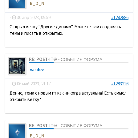
B_D_N
-
30 апр 2023, 09:59
#1282886
Открыл ветку "Другие Динамо". Можете там создавать
темы и писать в открытых.
RE: POST-IT® - СОБЫТИЯ ФОРУМА
vasilev
-
06 май 2023, 21:17
#1283216
Денис, тема с новым гт как никогда актуальна! Есть смысл
открыть ветку?
RE: POST-IT® - СОБЫТИЯ ФОРУМА
B_D_N