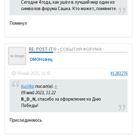
Сегодня 4 года, как ушёл в лучший мир один из
символов форума Сашка. Кто может, помяните.
Помянул
RE: POST-IT® - СОБЫТИЯ ФОРУМА
ОМОНовец
-
09 май 2023, 16:43
#1283276
kurilka
писал(а):
↑
09 май 2023, 11:22
B_D_N
, спасибо за оформление ко Дню
Победы!
Присоединяюсь