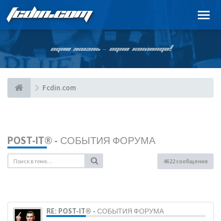
FCDIN.COM
ОДНА ЖИЗНЬ – ОДНА КОМАНДА!
Fcdin.com
POST-IT® - СОБЫТИЯ ФОРУМА
4622 сообщения
RE: POST-IT® - СОБЫТИЯ ФОРУМА