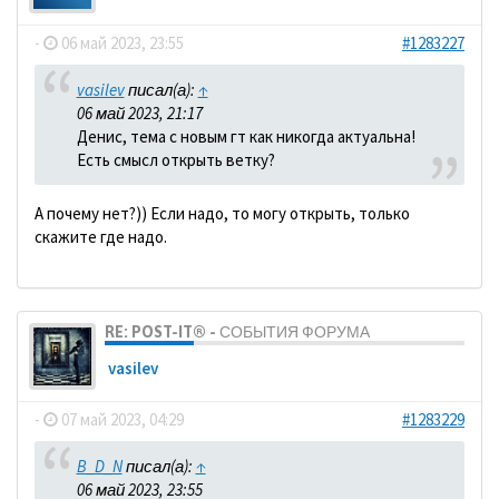
-
06 май 2023, 23:55
#1283227
vasilev
писал(а):
↑
06 май 2023, 21:17
Денис, тема с новым гт как никогда актуальна!
Есть смысл открыть ветку?
А почему нет?)) Если надо, то могу открыть, только
скажите где надо.
RE: POST-IT® - СОБЫТИЯ ФОРУМА
vasilev
-
07 май 2023, 04:29
#1283229
B_D_N
писал(а):
↑
06 май 2023, 23:55