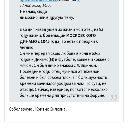
12 ноя 2023, 14:06
Не знаю, сюда
ли можно или в другую тему.
Два дня назад ушел из жизни мой отец на 93
году жизни,
болельщик МОСКОВСКОГО
ДИНАМО с 1945 года
, то есть с поездки в
Англию.
Он мне передал свою любовь в конце 60ых
годов к Динамо(М) в футболе, хоккее и хоккее с
мячом . Он был лично знаком с Л. Яшиным.
Последние годы отец мучился от тяжелой
болезни и был совсем плох, а я бОльшую часть
времени занимался уходом за ним. По сути, не
отходя. Сейчас, наверное, появится несколько
больше времени для присутствия на форуме.
Соболезную , Критик Силкина .