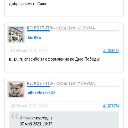
Добрая память Саше.
RE: POST-IT® - СОБЫТИЯ ФОРУМА
kurilka
-
09 май 2023, 11:22
#1283272
B_D_N
, спасибо за оформление ко Дню Победы!
RE: POST-IT® - СОБЫТИЯ ФОРУМА
albicelestes62
-
09 май 2023, 13:42
#1283274
Акела
писал(а):
↑
07 май 2023, 10:37