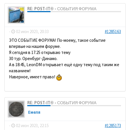
RE: POST-IT® - СОБЫТИЯ ФОРУМА
dolbano
-
02 июн 2023, 20:33
#1285163
ЭТО СОБЫТИЕ ФОРУМА! По-моему, такое событие
впервые на нашем форуме.
Я сегодня в 17:25 открываю тему
30 тур. Оренбург-Динамо.
А в 18:45, LeonDM открывает ещё одну тему под таким же
названием!
Наверное, имеет право!
RE: POST-IT® - СОБЫТИЯ ФОРУМА
Емеля
-
02 июн 2023, 22:15
#1285173