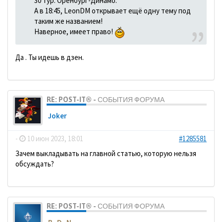
30 тур. Оренбург-Динамо.
А в 18:45, LeonDM открывает ещё одну тему под
таким же названием!
Наверное, имеет право!
Да . Ты идешь в дзен.
RE: POST-IT® - СОБЫТИЯ ФОРУМА
Joker
-
10 июн 2023, 18:01
#1285581
Зачем выкладывать на главной статью, которую нельзя
обсуждать?
RE: POST-IT® - СОБЫТИЯ ФОРУМА