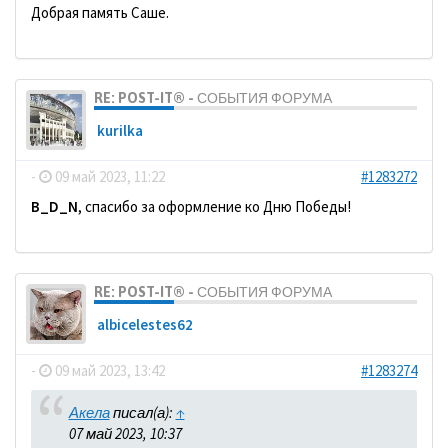
Добрая память Саше.
RE: POST-IT® - СОБЫТИЯ ФОРУМА
kurilka
-
09 май 2023, 11:22
#1283272
B_D_N
, спасибо за оформление ко Дню Победы!
RE: POST-IT® - СОБЫТИЯ ФОРУМА
albicelestes62
-
09 май 2023, 13:42
#1283274
Акела
писал(а):
↑
07 май 2023, 10:37