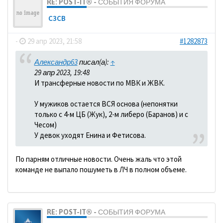
RE: POST-IT® - СОБЫТИЯ ФОРУМА
C3CB
-
29 апр 2023, 21:58
#1282873
Александр63
писал(а):
↑
29 апр 2023, 19:48
И трансферные новости по МВК и ЖВК.
У мужиков остается ВСЯ основа (непонятки
только с 4-м ЦБ (Жук), 2-м либеро (Баранов) и с
Чесом)
У девок уходят Енина и Фетисова.
По парням отличные новости. Очень жаль что этой
команде не выпало пошуметь в ЛЧ в полном объеме.
RE: POST-IT® - СОБЫТИЯ ФОРУМА