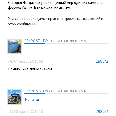
Сегодня 4 года, как ушёл в лучший мир один из символов
форума Сашка. Кто может, помяните.
У вас нет необходимых прав для просмотра вложений в
этом сообщении.
RE: POST-IT® - СОБЫТИЯ ФОРУМА
dolbano
-
07 май 2023, 16:59
#1283242
Помню. Был лично знаком.
RE: POST-IT® - СОБЫТИЯ ФОРУМА
Кaпитaн
-
08 май 2023, 19:18
#1283264