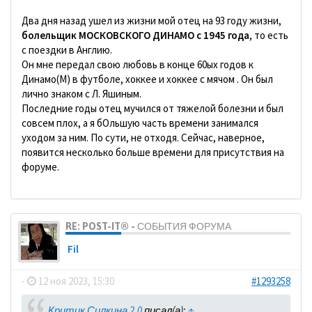
Два дня назад ушел из жизни мой отец на 93 году жизни,
болельщик МОСКОВСКОГО ДИНАМО с 1945 года
, то есть
с поездки в Англию.
Он мне передал свою любовь в конце 60ых годов к
Динамо(М) в футболе, хоккее и хоккее с мячом . Он был
лично знаком с Л. Яшиным.
Последние годы отец мучился от тяжелой болезни и был
совсем плох, а я бОльшую часть времени занимался
уходом за ним. По сути, не отходя. Сейчас, наверное,
появится несколько больше времени для присутствия на
форуме.
RE: POST-IT® - СОБЫТИЯ ФОРУМА
Fil
-
12 ноя 2023, 15:30
#1293258
Критик Силкина 2.0
писал(а):
↑