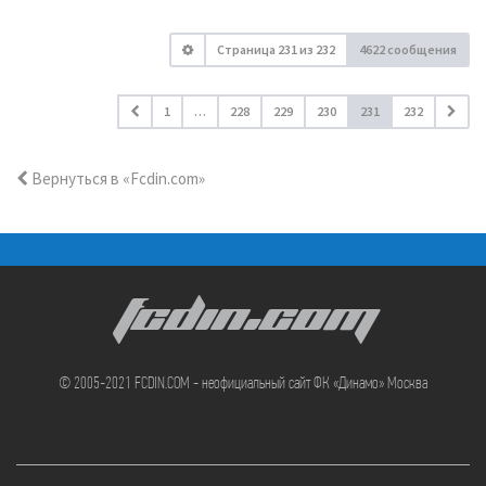
Страница
231
из
232
4622 сообщения
1
…
228
229
230
231
232
Вернуться в «Fcdin.com»
FCDIN.COM
© 2005-2021 FCDIN.COM - неофициальный сайт ФК «Динамо» Москва