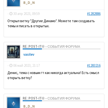
B_D_N
-
30 апр 2023, 09:59
#1282886
Открыл ветку "Другие Динамо". Можете там создавать
темы и писать в открытых.
RE: POST-IT® - СОБЫТИЯ ФОРУМА
vasilev
-
06 май 2023, 21:17
#1283216
Денис, тема с новым гт как никогда актуальна! Есть смысл
открыть ветку?
RE: POST-IT® - СОБЫТИЯ ФОРУМА
B_D_N