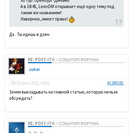
30 тур. Оренбург-Динамо.
А в 18:45, LeonDM открывает ещё одну тему под
таким же названием!
Наверное, имеет право!
Да . Ты идешь в дзен.
RE: POST-IT® - СОБЫТИЯ ФОРУМА
Joker
-
10 июн 2023, 18:01
#1285581
Зачем выкладывать на главной статью, которую нельзя
обсуждать?
RE: POST-IT® - СОБЫТИЯ ФОРУМА