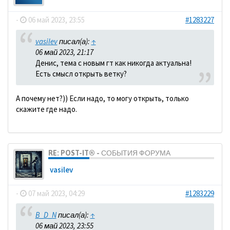
-
06 май 2023, 23:55
#1283227
vasilev
писал(а):
↑
06 май 2023, 21:17
Денис, тема с новым гт как никогда актуальна!
Есть смысл открыть ветку?
А почему нет?)) Если надо, то могу открыть, только
скажите где надо.
RE: POST-IT® - СОБЫТИЯ ФОРУМА
vasilev
-
07 май 2023, 04:29
#1283229
B_D_N
писал(а):
↑
06 май 2023, 23:55