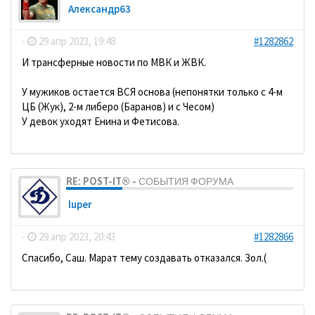
Александр63
-
29 апр 2023, 19:48
#1282862
И трансферные новости по МВК и ЖВК.
У мужиков остается ВСЯ основа (непонятки только с 4-м
ЦБ (Жук), 2-м либеро (Баранов) и с Чесом)
У девок уходят Енина и Фетисова.
RE: POST-IT® - СОБЫТИЯ ФОРУМА
luper
-
29 апр 2023, 20:43
#1282866
Спасибо, Саш. Марат тему создавать отказался. Зол.(