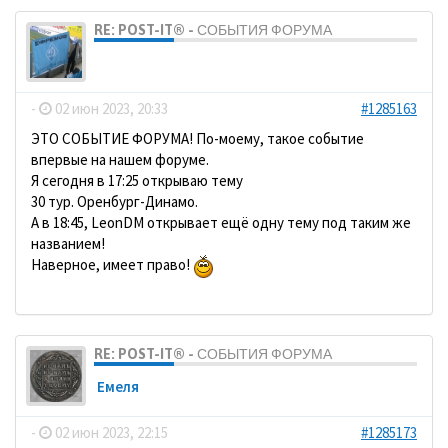
RE: POST-IT® - СОБЫТИЯ ФОРУМА
dolbano
-
02 июн 2023, 20:33
#1285163
ЭТО СОБЫТИЕ ФОРУМА! По-моему, такое событие
впервые на нашем форуме.
Я сегодня в 17:25 открываю тему
30 тур. Оренбург-Динамо.
А в 18:45, LeonDM открывает ещё одну тему под таким же
названием!
Наверное, имеет право!
RE: POST-IT® - СОБЫТИЯ ФОРУМА
Емеля
-
02 июн 2023, 22:15
#1285173