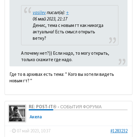
vasilev
писал(а):
↑
06 май 2023, 21:17
Денис, тема с новым гт как никогда
актуальна! Есть смысл открыть
ветку?
А почему нет?)) Если надо, то могу открыть,
только скажите где надо.
Где то в архивах есть тема: " Кого вы хотели видеть
новым гт? "
RE: POST-IT® - СОБЫТИЯ ФОРУМА
Акела
-
07 май 2023, 10:37
#1283232