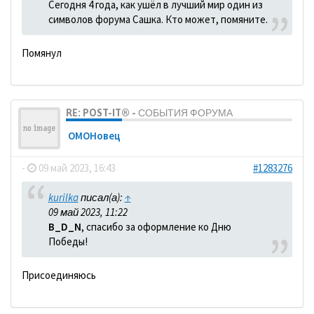
Сегодня 4 года, как ушёл в лучший мир один из
символов форума Сашка. Кто может, помяните.
Помянул
RE: POST-IT® - СОБЫТИЯ ФОРУМА
ОМОНовец
-
09 май 2023, 16:43
#1283276
kurilka
писал(а):
↑
09 май 2023, 11:22
B_D_N
, спасибо за оформление ко Дню
Победы!
Присоединяюсь