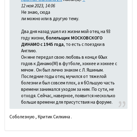
12 ноя 2023, 14:06
Не знаю, сюда
ли можно или в другую тему.
Два дня назад ушел из жизни мой отец на 93
году жизни,
болельщик МОСКОВСКОГО
ДИНАМО с 1945 года
, то есть с поездки в
Англию.
Он мне передал свою любовь в конце 60ых
годов к Динамо(М) в футболе, хоккее и хоккее с
мячом . Он был лично знаком с Л. Яшиным.
Последние годы отец мучился от тяжелой
болезни и был совсем плох, а я бОльшую часть
времени занимался уходом за ним. По сути, не
отходя. Сейчас, наверное, появится несколько
больше времени для присутствия на форуме.
Соболезную , Критик Силкина .