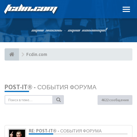
FCDIN.COM
ОДНА ЖИЗНЬ – ОДНА КОМАНДА!
Fcdin.com
POST-IT® - СОБЫТИЯ ФОРУМА
4622 сообщения
RE: POST-IT® - СОБЫТИЯ ФОРУМА