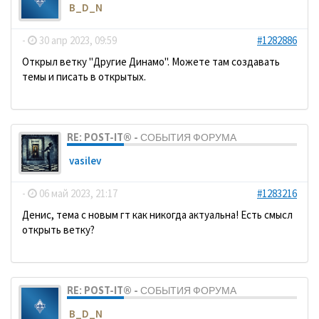
B_D_N
-
30 апр 2023, 09:59
#1282886
Открыл ветку "Другие Динамо". Можете там создавать
темы и писать в открытых.
RE: POST-IT® - СОБЫТИЯ ФОРУМА
vasilev
-
06 май 2023, 21:17
#1283216
Денис, тема с новым гт как никогда актуальна! Есть смысл
открыть ветку?
RE: POST-IT® - СОБЫТИЯ ФОРУМА
B_D_N