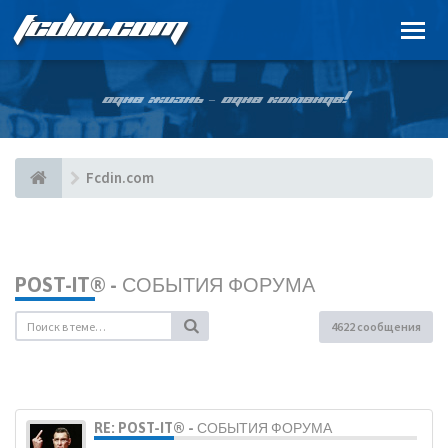
FCDIN.COM
ОДНА ЖИЗНЬ – ОДНА КОМАНДА!
Fcdin.com
POST-IT® - СОБЫТИЯ ФОРУМА
4622 сообщения
RE: POST-IT® - СОБЫТИЯ ФОРУМА