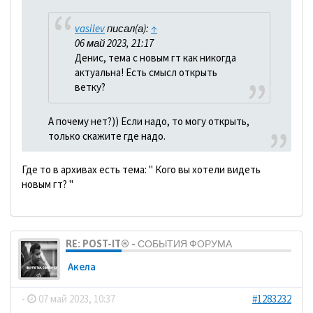
vasilev
писал(а):
↑
06 май 2023, 21:17
Денис, тема с новым гт как никогда
актуальна! Есть смысл открыть
ветку?
А почему нет?)) Если надо, то могу открыть,
только скажите где надо.
Где то в архивах есть тема: " Кого вы хотели видеть
новым гт? "
RE: POST-IT® - СОБЫТИЯ ФОРУМА
Акела
-
07 май 2023, 10:37
#1283232