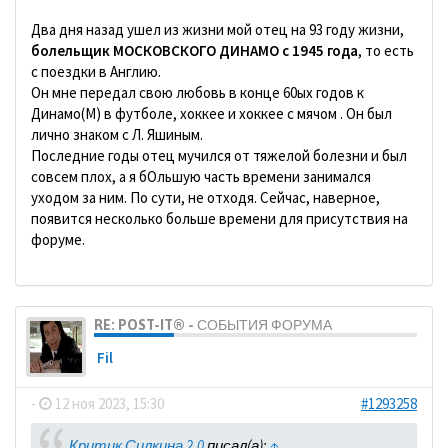
Два дня назад ушел из жизни мой отец на 93 году жизни,
болельщик МОСКОВСКОГО ДИНАМО с 1945 года
, то есть
с поездки в Англию.
Он мне передал свою любовь в конце 60ых годов к
Динамо(М) в футболе, хоккее и хоккее с мячом . Он был
лично знаком с Л. Яшиным.
Последние годы отец мучился от тяжелой болезни и был
совсем плох, а я бОльшую часть времени занимался
уходом за ним. По сути, не отходя. Сейчас, наверное,
появится несколько больше времени для присутствия на
форуме.
RE: POST-IT® - СОБЫТИЯ ФОРУМА
Fil
-
12 ноя 2023, 15:30
#1293258
Критик Силкина 2.0
писал(а):
↑