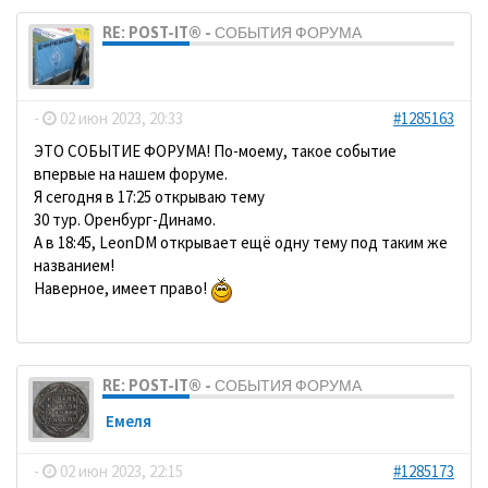
RE: POST-IT® - СОБЫТИЯ ФОРУМА
dolbano
-
02 июн 2023, 20:33
#1285163
ЭТО СОБЫТИЕ ФОРУМА! По-моему, такое событие
впервые на нашем форуме.
Я сегодня в 17:25 открываю тему
30 тур. Оренбург-Динамо.
А в 18:45, LeonDM открывает ещё одну тему под таким же
названием!
Наверное, имеет право!
RE: POST-IT® - СОБЫТИЯ ФОРУМА
Емеля
-
02 июн 2023, 22:15
#1285173