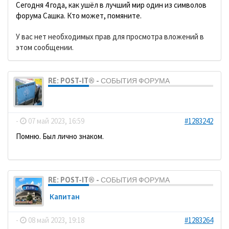
Сегодня 4 года, как ушёл в лучший мир один из символов
форума Сашка. Кто может, помяните.
У вас нет необходимых прав для просмотра вложений в
этом сообщении.
RE: POST-IT® - СОБЫТИЯ ФОРУМА
dolbano
-
07 май 2023, 16:59
#1283242
Помню. Был лично знаком.
RE: POST-IT® - СОБЫТИЯ ФОРУМА
Кaпитaн
-
08 май 2023, 19:18
#1283264