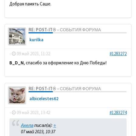
Добрая память Саше.
RE: POST-IT® - СОБЫТИЯ ФОРУМА
kurilka
-
09 май 2023, 11:22
#1283272
B_D_N
, спасибо за оформление ко Дню Победы!
RE: POST-IT® - СОБЫТИЯ ФОРУМА
albicelestes62
-
09 май 2023, 13:42
#1283274
Акела
писал(а):
↑
07 май 2023, 10:37