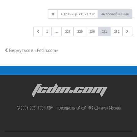
Страница
231
из
232
4622 сообщения
1
…
228
229
230
231
232
Вернуться в «Fcdin.com»
FCDIN.COM
© 2005-2021 FCDIN.COM - неофициальный сайт ФК «Динамо» Москва