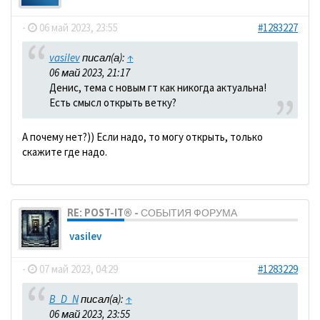
-
06 май 2023, 23:55
#1283227
vasilev
писал(а):
↑
06 май 2023, 21:17
Денис, тема с новым гт как никогда актуальна!
Есть смысл открыть ветку?
А почему нет?)) Если надо, то могу открыть, только
скажите где надо.
RE: POST-IT® - СОБЫТИЯ ФОРУМА
vasilev
-
07 май 2023, 04:29
#1283229
B_D_N
писал(а):
↑
06 май 2023, 23:55