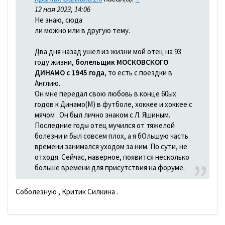
12 ноя 2023, 14:06
Не знаю, сюда
ли можно или в другую тему.
Два дня назад ушел из жизни мой отец на 93
году жизни,
болельщик МОСКОВСКОГО
ДИНАМО с 1945 года
, то есть с поездки в
Англию.
Он мне передал свою любовь в конце 60ых
годов к Динамо(М) в футболе, хоккее и хоккее с
мячом . Он был лично знаком с Л. Яшиным.
Последние годы отец мучился от тяжелой
болезни и был совсем плох, а я бОльшую часть
времени занимался уходом за ним. По сути, не
отходя. Сейчас, наверное, появится несколько
больше времени для присутствия на форуме.
Соболезную , Критик Силкина .