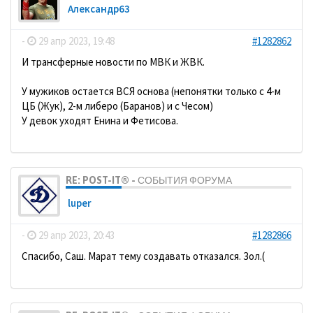
Александр63
-
29 апр 2023, 19:48
#1282862
И трансферные новости по МВК и ЖВК.
У мужиков остается ВСЯ основа (непонятки только с 4-м
ЦБ (Жук), 2-м либеро (Баранов) и с Чесом)
У девок уходят Енина и Фетисова.
RE: POST-IT® - СОБЫТИЯ ФОРУМА
luper
-
29 апр 2023, 20:43
#1282866
Спасибо, Саш. Марат тему создавать отказался. Зол.(