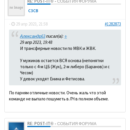
RE: POST-IT® - СОБЫТИЯ ФОРУМА
C3CB
-
29 апр 2023, 21:58
#1282873
Александр63
писал(а):
↑
29 апр 2023, 19:48
И трансферные новости по МВК и ЖВК.
У мужиков остается ВСЯ основа (непонятки
только с 4-м ЦБ (Жук), 2-м либеро (Баранов) и с
Чесом)
У девок уходят Енина и Фетисова.
По парням отличные новости. Очень жаль что этой
команде не выпало пошуметь в ЛЧ в полном объеме.
RE: POST-IT® - СОБЫТИЯ ФОРУМА