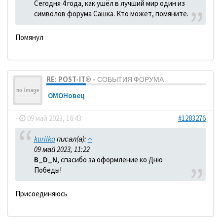
Сегодня 4 года, как ушёл в лучший мир один из
символов форума Сашка. Кто может, помяните.
Помянул
RE: POST-IT® - СОБЫТИЯ ФОРУМА
ОМОНовец
-
09 май 2023, 16:43
#1283276
kurilka
писал(а):
↑
09 май 2023, 11:22
B_D_N
, спасибо за оформление ко Дню
Победы!
Присоединяюсь