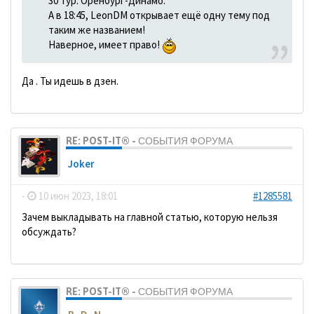
30 тур. Оренбург-Динамо.
А в 18:45, LeonDM открывает ещё одну тему под
таким же названием!
Наверное, имеет право!
Да . Ты идешь в дзен.
RE: POST-IT® - СОБЫТИЯ ФОРУМА
Joker
-
10 июн 2023, 18:01
#1285581
Зачем выкладывать на главной статью, которую нельзя
обсуждать?
RE: POST-IT® - СОБЫТИЯ ФОРУМА