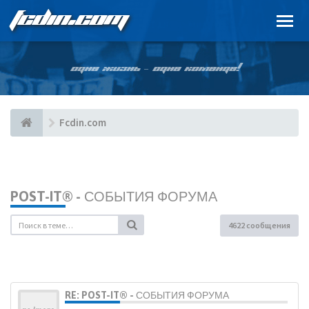
FCDIN.COM
ОДНА ЖИЗНЬ – ОДНА КОМАНДА!
Fcdin.com
POST-IT® - СОБЫТИЯ ФОРУМА
4622 сообщения
RE: POST-IT® - СОБЫТИЯ ФОРУМА