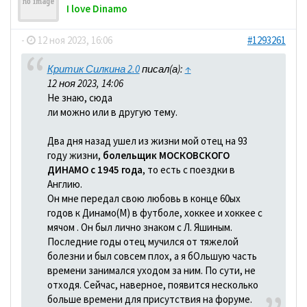
I love Dinamo
-
12 ноя 2023, 16:06
#1293261
Критик Силкина 2.0
писал(а):
↑
12 ноя 2023, 14:06
Не знаю, сюда
ли можно или в другую тему.
Два дня назад ушел из жизни мой отец на 93
году жизни,
болельщик МОСКОВСКОГО
ДИНАМО с 1945 года
, то есть с поездки в
Англию.
Он мне передал свою любовь в конце 60ых
годов к Динамо(М) в футболе, хоккее и хоккее с
мячом . Он был лично знаком с Л. Яшиным.
Последние годы отец мучился от тяжелой
болезни и был совсем плох, а я бОльшую часть
времени занимался уходом за ним. По сути, не
отходя. Сейчас, наверное, появится несколько
больше времени для присутствия на форуме.