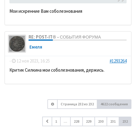
Мои искренние Вам соболезнования
RE: POST-IT® - СОБЫТИЯ ФОРУМА
Емеля
-
12 ноя 2023, 16:25
#1293264
Критик Силкина мои соболезнования, держись.
Страница
232
из
232
4622 сообщения
1
…
228
229
230
231
232