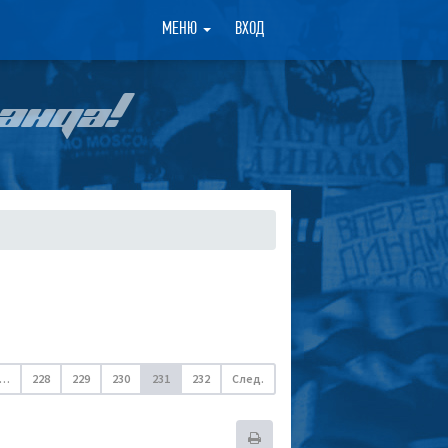
×
МЕНЮ
ВХОД
АНДА!
…
228
229
230
231
232
След.