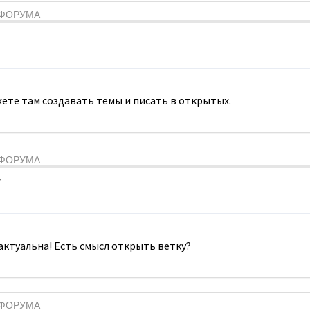
Я ФОРУМА
ете там создавать темы и писать в открытых.
Я ФОРУМА
7
 актуальна! Есть смысл открыть ветку?
Я ФОРУМА