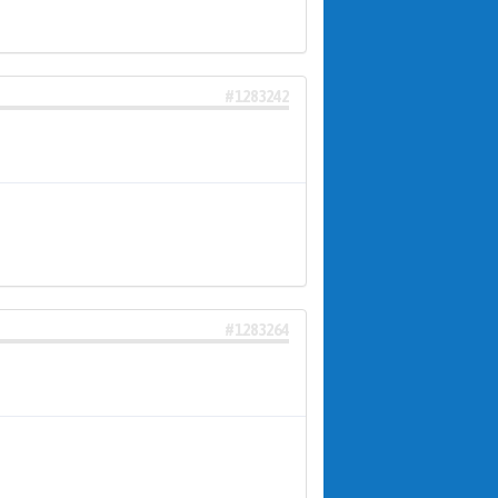
#1283242
#1283264