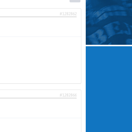
#1282862
#1282866