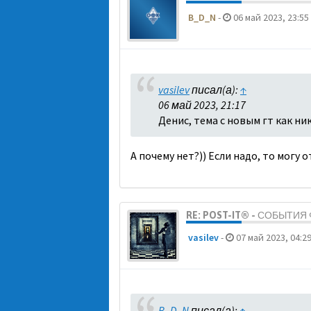
B_D_N
-
06 май 2023, 23:55
vasilev
писал(а):
↑
06 май 2023, 21:17
Денис, тема с новым гт как ни
А почему нет?)) Если надо, то могу 
RE: POST-IT® - СОБЫТИ
vasilev
-
07 май 2023, 04:2
B_D_N
писал(а):
↑