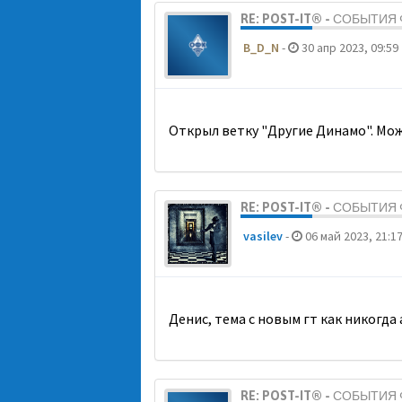
RE: POST-IT® - СОБЫТИ
B_D_N
-
30 апр 2023, 09:59
Открыл ветку "Другие Динамо". Мож
RE: POST-IT® - СОБЫТИ
vasilev
-
06 май 2023, 21:1
Денис, тема с новым гт как никогда
RE: POST-IT® - СОБЫТИ