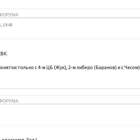
Я ФОРУМА
, 19:48
ВК.
онятки только с 4-м ЦБ (Жук), 2-м либеро (Баранов) и с Чесом)
Я ФОРУМА
 отказался. Зол.(