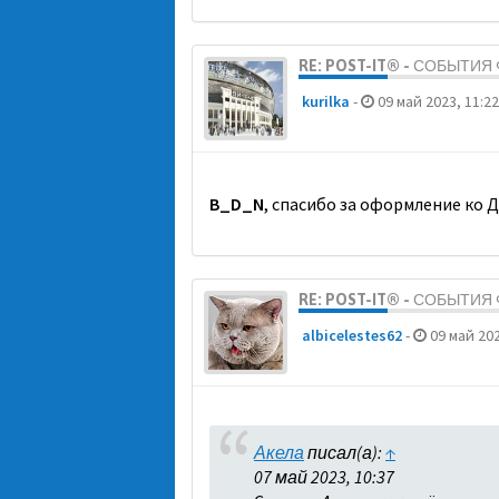
RE: POST-IT® - СОБЫТИ
kurilka
-
09 май 2023, 11:22
B_D_N
, спасибо за оформление ко 
RE: POST-IT® - СОБЫТИ
albicelestes62
-
09 май 202
Акела
писал(а):
↑
07 май 2023, 10:37