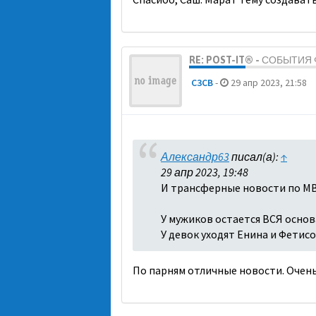
RE: POST-IT® - СОБЫТИ
C3CB
-
29 апр 2023, 21:58
Александр63
писал(а):
↑
29 апр 2023, 19:48
И трансферные новости по МВ
У мужиков остается ВСЯ основа
У девок уходят Енина и Фетисо
По парням отличные новости. Очень