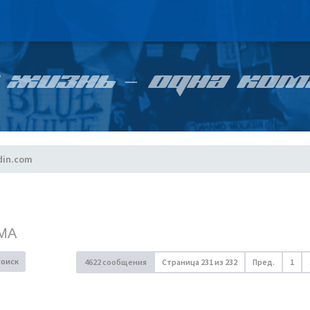
 ЖИЗНЬ – ОДНА КОМ
din.com
МА
Поиск
4622 сообщения
Страница
231
из
232
Пред.
1