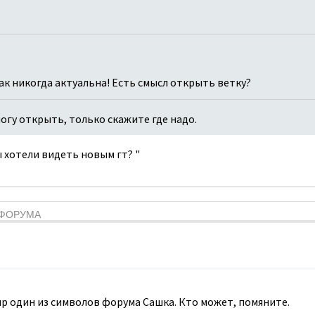
как никогда актуальна! Есть смысл открыть ветку?
 могу открыть, только скажите где надо.
вы хотели видеть новым гт? "
Я ФОРУМА
мир один из символов форума Сашка. Кто может, помяните.