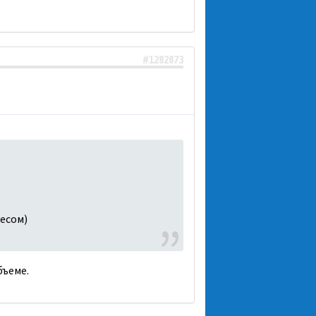
#1282873
Чесом)
бъеме.