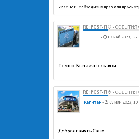
У вас нет необходимых прав для просмо
RE: POST-IT® - СОБЫТИ
dolbano
-
07 май 2023, 16:
Помню. Был лично знаком.
RE: POST-IT® - СОБЫТИ
Кaпитaн
-
08 май 2023, 19
Добрая память Саше.