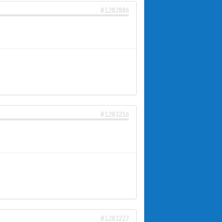
#1282886
#1283216
#1283227