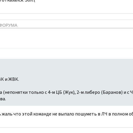
Я ФОРУМА
К и ЖВК.
 (непонятки только с 4-м ЦБ (Жук), 2-м либеро (Баранов) и с 
ва.
 жаль что этой команде не выпало пошуметь в ЛЧ в полном о