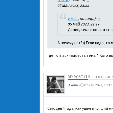
06 май 2023, 23:55
vasilev
писал(а):
↑
06 май 2023, 21:17
Денис, тема с новым гт 
А почему нет?)) Если надо, то
Где то в архивах есть тема: " Кого 
RE: POST-IT® - СОБЫТИ
Акела
-
07 май 2023, 10:37
Сегодня 4 года, как ушёл в лучший 