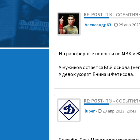
RE: POST-IT® - СОБЫТИ
Александр63
-
29 апр 2023
И трансферные новости по МВК и Ж
У мужиков остается ВСЯ основа (неп
У девок уходят Енина и Фетисова.
RE: POST-IT® - СОБЫТИ
luper
-
29 апр 2023, 20:43
Спасибо, Саш. Марат тему создавать