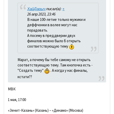
ХайДарыч
писал(а):
↑
26 апр 2023, 23:46
В наше 100-летие только мужики и
деффчонки в волее могут нас
порадовать.
А посему в преддверии двух
финалов можно было б открыть
соответствующую тему
Марат, а почему бы тебе самому не открыть
соответствующую тему. Там кнопочка есть -
"Создать тему"
. А когда у нас финалы,
кстати??
МВК
1 мая, 17:00
«Зенит-Казань» (Казань) – «Динамо» (Москва)