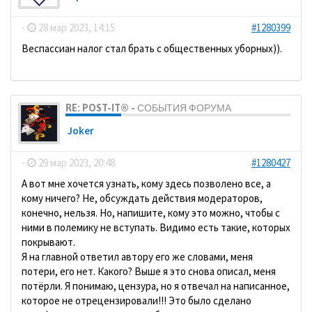
-
28 мар 2023, 14:15
#1280399
Веспассиан налог стал брать с общественных уборных)).
RE: POST-IT® - СОБЫТИЯ ФОРУМА
Joker
-
29 мар 2023, 20:48
#1280427
А вот мне хочется узнать, кому здесь позволено все, а
кому ничего? Не, обсуждать действия модераторов,
конечно, нельзя. Но, напишите, кому это можно, чтобы с
ними в полемику не вступать. Видимо есть такие, которых
покрывают.
Я на главной ответил автору его же словами, меня
потери, его нет. Какого? Выше я это снова описал, меня
потёрли. Я понимаю, цензура, но я отвечал на написанное,
которое не отрецензировали!!! Это было сделано