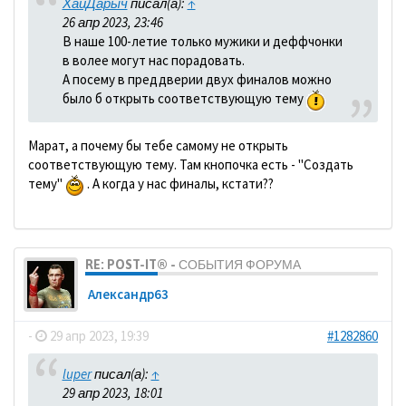
ХайДарыч
писал(а):
↑
26 апр 2023, 23:46
В наше 100-летие только мужики и деффчонки
в волее могут нас порадовать.
А посему в преддверии двух финалов можно
было б открыть соответствующую тему
Марат, а почему бы тебе самому не открыть
соответствующую тему. Там кнопочка есть - "Создать
тему"
. А когда у нас финалы, кстати??
RE: POST-IT® - СОБЫТИЯ ФОРУМА
Александр63
-
29 апр 2023, 19:39
#1282860
luper
писал(а):
↑
29 апр 2023, 18:01