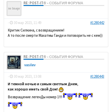
RE: POST-IT® - СОБЫТИЯ ФОРУМА
ДомосеД
-
30 мар 2023, 11:49
#1280442
Критик Силкина, с возвращением!
А то после смерти Махатмы Ганди и поговорить не с кем))
RE: POST-IT® - СОБЫТИЯ ФОРУМА
vasilev
-
30 мар 2023, 13:08
#1280443
И темной ночью и самым светлым Днем,
как хорошо иметь свой Дом!
Возвращение легенДы номер 1!!!