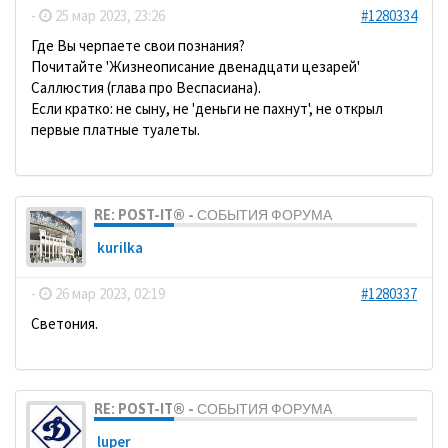
-
25 мар 2023, 23:26
#1280334
Где Вы черпаете свои познания?
Почитайте 'Жизнеописание двенадцати цезарей'
Саллюстия (глава про Веспасиана).
Если кратко: не сыну, не 'деньги не пахнут', не открыл
первые платные туалеты.
RE: POST-IT® - СОБЫТИЯ ФОРУМА
kurilka
-
26 мар 2023, 02:19
#1280337
Светония.
RE: POST-IT® - СОБЫТИЯ ФОРУМА
luper