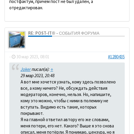
постфактум, причем пост не был удален, а
отредактирован.
RE: POST-IT® - СОБЫТИЯ ФОРУМА
dolbano
-
30 мар 2023, 08:01
#1280435
Joker
писал(а):
↑
29 мар 2023, 20:48
А вот мне хочется узнать, кому здесь позволено
все, а кому ничего? Не, обсуждать действия
модераторов, конечно, нельзя. Но, напишите,
кому это можно, чтобы с ними в полемику не
вступать. Видимо есть такие, которых
покрывают.
Я на главной ответил автору его же словами,
меня потери, его нет. Какого? Выше я это снова
описал, меня потёрли. Я понимаю, цензура, но я