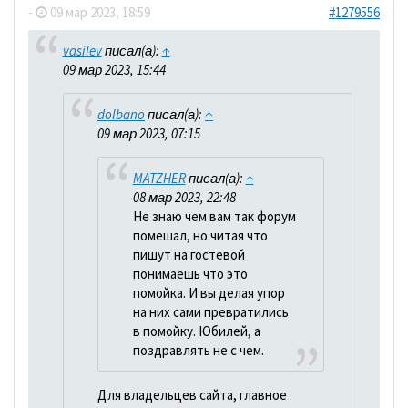
-
09 мар 2023, 18:59
#1279556
vasilev
писал(а):
↑
09 мар 2023, 15:44
dolbano
писал(а):
↑
09 мар 2023, 07:15
MATZHER
писал(а):
↑
08 мар 2023, 22:48
Не знаю чем вам так форум
помешал, но читая что
пишут на гостевой
понимаешь что это
помойка. И вы делая упор
на них сами превратились
в помойку. Юбилей, а
поздравлять не с чем.
Для владельцев сайта, главное