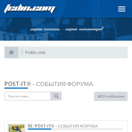
FCDIN.COM
ОДНА ЖИЗНЬ – ОДНА КОМАНДА!
Fcdin.com
POST-IT® - СОБЫТИЯ ФОРУМА
4622 сообщения
RE: POST-IT® - СОБЫТИЯ ФОРУМА