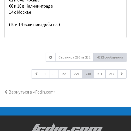
08 и 10 в Калининграде
14 с Москве
(10 и 14 если понадобится)
Страница
230
из
232
4622 сообщения
1
…
228
229
230
231
232
Вернуться в «Fcdin.com»
FCDIN.COM