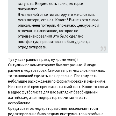
вступать. Видимо есть такие, которых
покрывают.
Я на главной ответил автору его же словами,
меня потери, его нет. Какого? Выше я это снова
описал, меня потёрли. Я понимаю, цензура, но я
отвечал на написанное, которое не
отрецензировали!!! Это было сделано
постфактум, причем пост не был удален, а
отредактирован.
Тут у всех равные права, ну кроме меня))
Ситуации по комментариям бывают разные. И люди
разные в модераторах. Список запретных слов или каких
то толкований сделать же нереально. Поэтому есть
небольшие расхождения по формулировках и значениям.
Не стоит всё прям принимать на свой счет. Какое то слово
в адрес футболиста для вас выглядит безобидным и
житейским, а вот модератор посчитал что это
оскорбление.
Среди советов модераторам было пожелания чтобы
редактирование было редким инструментов и чтобы не