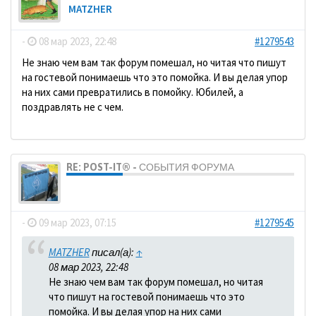
MATZHER
-
08 мар 2023, 22:48
#1279543
Не знаю чем вам так форум помешал, но читая что пишут
на гостевой понимаешь что это помойка. И вы делая упор
на них сами превратились в помойку. Юбилей, а
поздравлять не с чем.
RE: POST-IT® - СОБЫТИЯ ФОРУМА
dolbano
-
09 мар 2023, 07:15
#1279545
MATZHER
писал(а):
↑
08 мар 2023, 22:48
Не знаю чем вам так форум помешал, но читая
что пишут на гостевой понимаешь что это
помойка. И вы делая упор на них сами