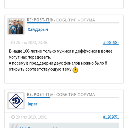
RE: POST-IT® - СОБЫТИЯ ФОРУМА
ХайДарыч
-
26 апр 2023, 23:46
#1281981
В наше 100-летие только мужики и деффчонки в волее
могут нас порадовать.
А посему в преддверии двух финалов можно было б
открыть соответствующую тему
RE: POST-IT® - СОБЫТИЯ ФОРУМА
luper
-
29 апр 2023, 18:01
#1282851