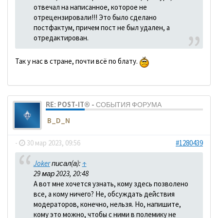
отвечал на написанное, которое не
отрецензировали!!! Это было сделано
постфактум, причем пост не был удален, а
отредактирован.
Так у нас в стране, почти всё по блату.
RE: POST-IT® - СОБЫТИЯ ФОРУМА
B_D_N
-
30 мар 2023, 09:56
#1280439
Joker
писал(а):
↑
29 мар 2023, 20:48
А вот мне хочется узнать, кому здесь позволено
все, а кому ничего? Не, обсуждать действия
модераторов, конечно, нельзя. Но, напишите,
кому это можно, чтобы с ними в полемику не