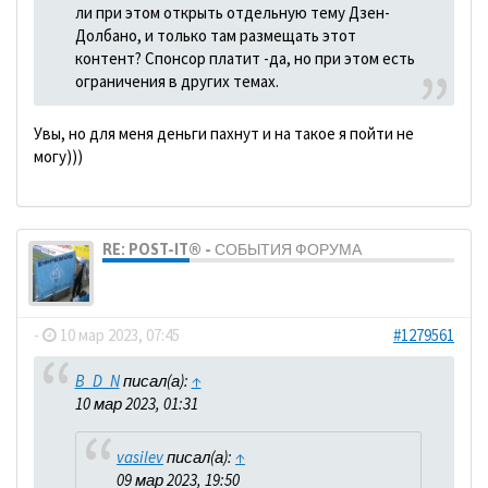
ли при этом открыть отдельную тему Дзен-
Долбано, и только там размещать этот
контент? Спонсор платит -да, но при этом есть
ограничения в других темах.
Увы, но для меня деньги пахнут и на такое я пойти не
могу)))
RE: POST-IT® - СОБЫТИЯ ФОРУМА
dolbano
-
10 мар 2023, 07:45
#1279561
B_D_N
писал(а):
↑
10 мар 2023, 01:31
vasilev
писал(а):
↑
09 мар 2023, 19:50