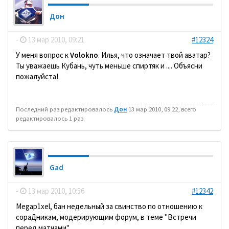
Дон
-
13 мар 2010, 09:21
#12324
У меня вопрос к
Volokno
. Илья, что означает твой аватар?
Ты уважаешь Кубань, чуть меньше спиртяк и .... Объясни
пожалуйста!
Последний раз редактировалось
Дон
13 мар 2010, 09:22, всего
редактировалось 1 раз.
Gad
-
13 мар 2010, 10:56
#12342
Megap1xel, бан недельный за свинство по отношению к
сораДникам, модерирующим форум, в теме "Встречи
перед матчами".