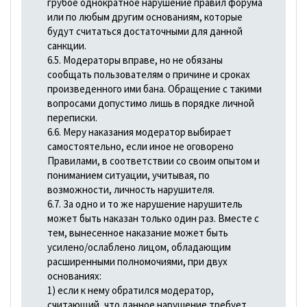
грубое однократное нарушение правил форума
или по любым другим основаниям, которые
будут считаться достаточными для данной
санкции.
6.5. Модераторы вправе, но не обязаны
сообщать пользователям о причине и сроках
произведенного ими бана. Обращение с такими
вопросами допустимо лишь в порядке личной
переписки.
6.6. Меру наказания модератор выбирает
самостоятельно, если иное не оговорено
Правилами, в соответствии со своим опытом и
пониманием ситуации, учитывая, по
возможности, личность нарушителя.
6.7. За одно и то же нарушение нарушитель
может быть наказан только один раз. Вместе с
тем, вынесенное наказание может быть
усилено/ослаблено лицом, обладающим
расширенными полномочиями, при двух
основаниях:
1) если к нему обратился модератор,
считающий, что данное нарушение требует