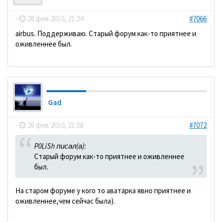
-
28 фев 2010, 21:24
#7066
аirbus. Поддерживаю. Старый форум как-то приятнее и
оживленнее был.
Gad
-
28 фев 2010, 21:38
#7072
P0LiSh писал(а):
Старый форум как-то приятнее и оживленнее
был.
На старом форуме у кого то аватарка явно приятнее и
оживленнее,чем сейчас была).