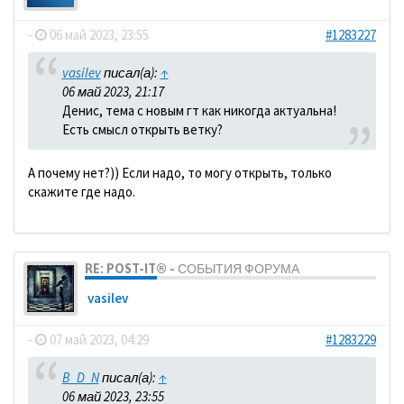
-
06 май 2023, 23:55
#1283227
vasilev
писал(а):
↑
06 май 2023, 21:17
Денис, тема с новым гт как никогда актуальна!
Есть смысл открыть ветку?
А почему нет?)) Если надо, то могу открыть, только
скажите где надо.
RE: POST-IT® - СОБЫТИЯ ФОРУМА
vasilev
-
07 май 2023, 04:29
#1283229
B_D_N
писал(а):
↑
06 май 2023, 23:55