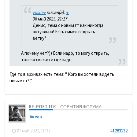
vasilev
писал(а):
↑
06 май 2023, 21:17
Денис, тема с новым гт как никогда
актуальна! Есть смысл открыть
ветку?
А почему нет?)) Если надо, то могу открыть,
только скажите где надо.
Где то в архивах есть тема: " Кого вы хотели видеть
новым гт? "
RE: POST-IT® - СОБЫТИЯ ФОРУМА
Акела
-
07 май 2023, 10:37
#1283232