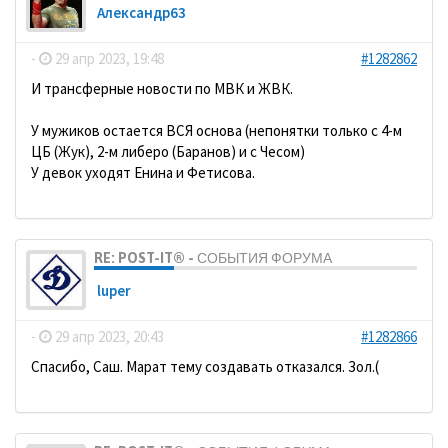
Александр63
-
29 апр 2023, 19:48
#1282862
И трансферные новости по МВК и ЖВК.
У мужиков остается ВСЯ основа (непонятки только с 4-м
ЦБ (Жук), 2-м либеро (Баранов) и с Чесом)
У девок уходят Енина и Фетисова.
RE: POST-IT® - СОБЫТИЯ ФОРУМА
luper
-
29 апр 2023, 20:43
#1282866
Спасибо, Саш. Марат тему создавать отказался. Зол.(