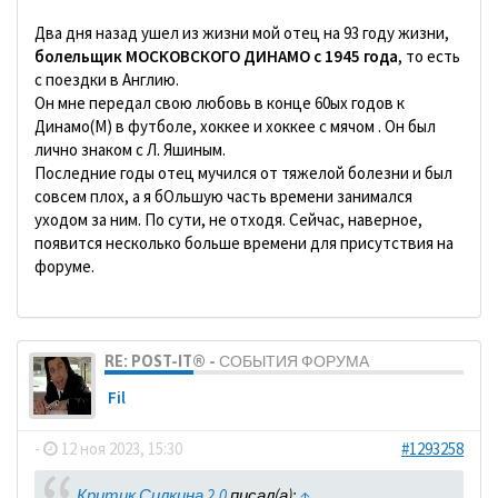
Два дня назад ушел из жизни мой отец на 93 году жизни,
болельщик МОСКОВСКОГО ДИНАМО с 1945 года
, то есть
с поездки в Англию.
Он мне передал свою любовь в конце 60ых годов к
Динамо(М) в футболе, хоккее и хоккее с мячом . Он был
лично знаком с Л. Яшиным.
Последние годы отец мучился от тяжелой болезни и был
совсем плох, а я бОльшую часть времени занимался
уходом за ним. По сути, не отходя. Сейчас, наверное,
появится несколько больше времени для присутствия на
форуме.
RE: POST-IT® - СОБЫТИЯ ФОРУМА
Fil
-
12 ноя 2023, 15:30
#1293258
Критик Силкина 2.0
писал(а):
↑