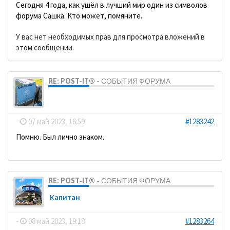
Сегодня 4 года, как ушёл в лучший мир один из символов
форума Сашка. Кто может, помяните.
У вас нет необходимых прав для просмотра вложений в
этом сообщении.
RE: POST-IT® - СОБЫТИЯ ФОРУМА
dolbano
-
07 май 2023, 16:59
#1283242
Помню. Был лично знаком.
RE: POST-IT® - СОБЫТИЯ ФОРУМА
Кaпитaн
-
08 май 2023, 19:18
#1283264