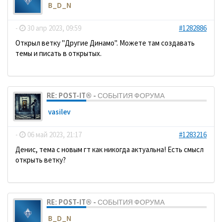
B_D_N
-
30 апр 2023, 09:59
#1282886
Открыл ветку "Другие Динамо". Можете там создавать
темы и писать в открытых.
RE: POST-IT® - СОБЫТИЯ ФОРУМА
vasilev
-
06 май 2023, 21:17
#1283216
Денис, тема с новым гт как никогда актуальна! Есть смысл
открыть ветку?
RE: POST-IT® - СОБЫТИЯ ФОРУМА
B_D_N