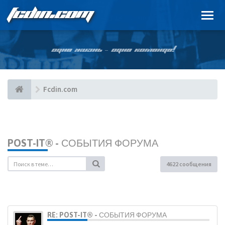
FCDIN.COM
ОДНА ЖИЗНЬ – ОДНА КОМАНДА!
Fcdin.com
POST-IT® - СОБЫТИЯ ФОРУМА
4622 сообщения
RE: POST-IT® - СОБЫТИЯ ФОРУМА