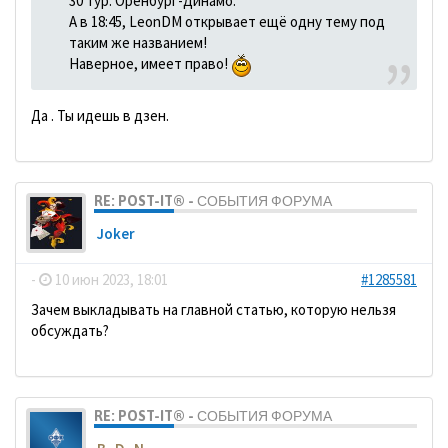
30 тур. Оренбург-Динамо.
А в 18:45, LeonDM открывает ещё одну тему под
таким же названием!
Наверное, имеет право!
Да . Ты идешь в дзен.
RE: POST-IT® - СОБЫТИЯ ФОРУМА
Joker
-
10 июн 2023, 18:01
#1285581
Зачем выкладывать на главной статью, которую нельзя
обсуждать?
RE: POST-IT® - СОБЫТИЯ ФОРУМА