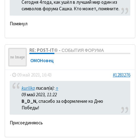
Сегодня 4 года, как ушёл в лучший мир один из
символов форума Сашка. Кто может, помяните.
Помянул
RE: POST-IT® - СОБЫТИЯ ФОРУМА
ОМОНовец
-
09 май 2023, 16:43
#1283276
kurilka
писал(а):
↑
09 май 2023, 11:22
B_D_N
, спасибо за оформление ко Дню
Победы!
Присоединяюсь