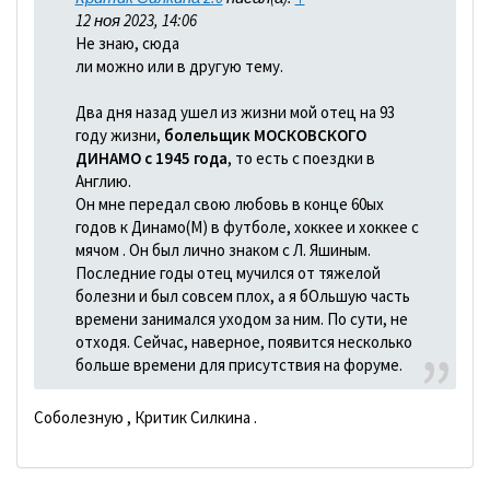
12 ноя 2023, 14:06
Не знаю, сюда
ли можно или в другую тему.
Два дня назад ушел из жизни мой отец на 93
году жизни,
болельщик МОСКОВСКОГО
ДИНАМО с 1945 года
, то есть с поездки в
Англию.
Он мне передал свою любовь в конце 60ых
годов к Динамо(М) в футболе, хоккее и хоккее с
мячом . Он был лично знаком с Л. Яшиным.
Последние годы отец мучился от тяжелой
болезни и был совсем плох, а я бОльшую часть
времени занимался уходом за ним. По сути, не
отходя. Сейчас, наверное, появится несколько
больше времени для присутствия на форуме.
Соболезную , Критик Силкина .