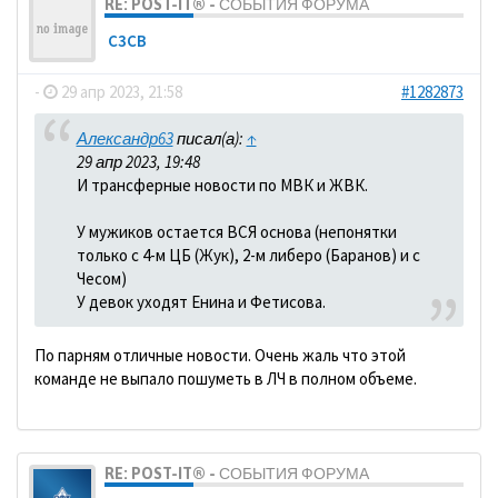
RE: POST-IT® - СОБЫТИЯ ФОРУМА
C3CB
-
29 апр 2023, 21:58
#1282873
Александр63
писал(а):
↑
29 апр 2023, 19:48
И трансферные новости по МВК и ЖВК.
У мужиков остается ВСЯ основа (непонятки
только с 4-м ЦБ (Жук), 2-м либеро (Баранов) и с
Чесом)
У девок уходят Енина и Фетисова.
По парням отличные новости. Очень жаль что этой
команде не выпало пошуметь в ЛЧ в полном объеме.
RE: POST-IT® - СОБЫТИЯ ФОРУМА