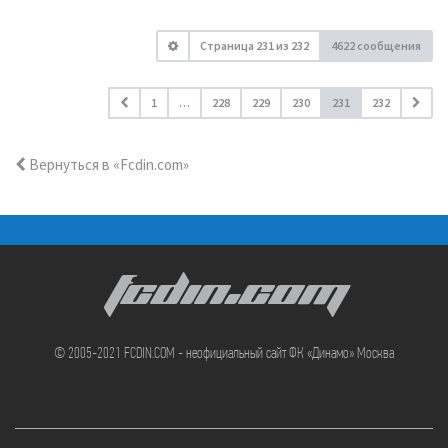
Страница
231
из
232
4622 сообщения
1
…
228
229
230
231
232
Вернуться в «Fcdin.com»
FCDIN.COM
© 2005-2021 FCDIN.COM - неофициальный сайт ФК «Динамо» Москва