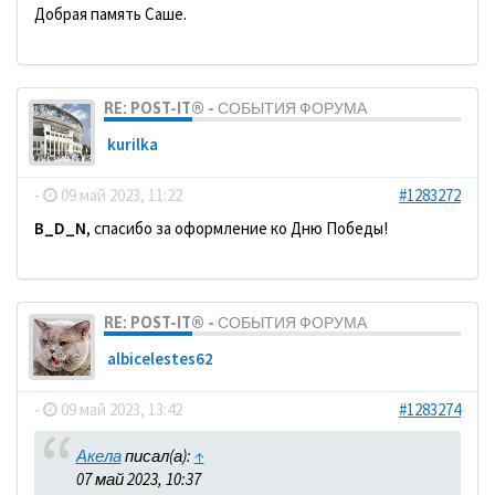
Добрая память Саше.
RE: POST-IT® - СОБЫТИЯ ФОРУМА
kurilka
-
09 май 2023, 11:22
#1283272
B_D_N
, спасибо за оформление ко Дню Победы!
RE: POST-IT® - СОБЫТИЯ ФОРУМА
albicelestes62
-
09 май 2023, 13:42
#1283274
Акела
писал(а):
↑
07 май 2023, 10:37