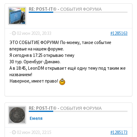
RE: POST-IT® - СОБЫТИЯ ФОРУМА
dolbano
-
02 июн 2023, 20:33
#1285163
ЭТО СОБЫТИЕ ФОРУМА! По-моему, такое событие
впервые на нашем форуме.
Я сегодня в 17:25 открываю тему
30 тур. Оренбург-Динамо.
А в 18:45, LeonDM открывает ещё одну тему под таким же
названием!
Наверное, имеет право!
RE: POST-IT® - СОБЫТИЯ ФОРУМА
Емеля
-
02 июн 2023, 22:15
#1285173